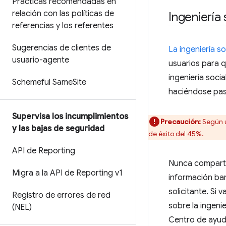
Prácticas recomendadas en
relación con las políticas de
Ingeniería 
referencias y los referentes
Sugerencias de clientes de
La ingeniería so
usuario-agente
usuarios para 
ingeniería socia
Schemeful Same
Site
haciéndose pasa
Supervisa los incumplimientos
Precaución:
Según 
y las bajas de seguridad
de éxito del 45%.
API de Reporting
Nunca compartas
Migra a la API de Reporting v1
información ban
solicitante. Si
Registro de errores de red
sobre la ingeni
(NEL)
Centro de ayud