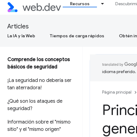
Recursos
Descubrim
Articles
La IA y la Web
Tiempos de carga rápidos
Obtén in
Comprende los conceptos
básicos de seguridad
idioma preferido.
¡La seguridad no debería ser
tan aterradora!
Página principal
¿Qué son los ataques de
Princ
seguridad?
Información sobre el "mismo
gener
sitio" y el "mismo origen"