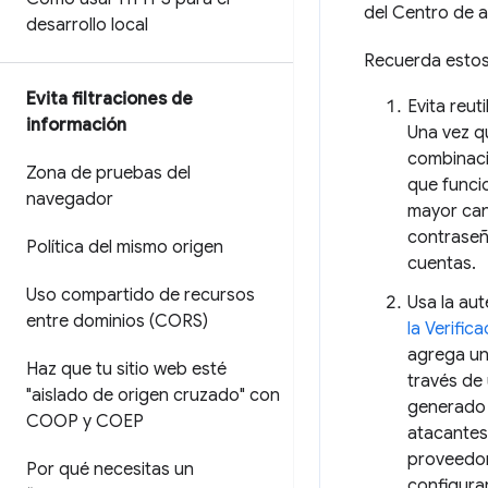
del Centro de 
desarrollo local
Recuerda estos
Evita filtraciones de
Evita reut
información
Una vez qu
combinaci
Zona de pruebas del
que funcio
navegador
mayor can
contraseñ
Política del mismo origen
cuentas.
Uso compartido de recursos
Usa la au
entre dominios (CORS)
la Verifi
agrega un
Haz que tu sitio web esté
través de
"aislado de origen cruzado" con
generado 
COOP y COEP
atacantes
proveedor
Por qué necesitas un
configurar