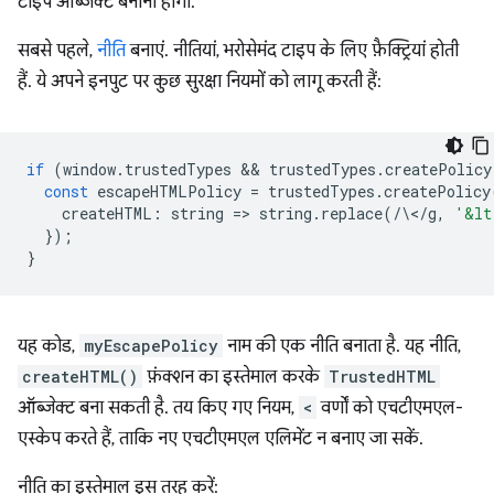
टाइप ऑब्जेक्ट बनाना होगा.
सबसे पहले,
नीति
बनाएं. नीतियां, भरोसेमंद टाइप के लिए फ़ैक्ट्रियां होती
हैं. ये अपने इनपुट पर कुछ सुरक्षा नियमों को लागू करती हैं:
if
(
window
.
trustedTypes
 && 
trustedTypes
.
createPolicy
const
escapeHTMLPolicy
=
trustedTypes
.
createPolicy
createHTML
:
string
=
>
string
.
replace
(
/
\<
/
g
,
'&lt
});
}
यह कोड,
myEscapePolicy
नाम की एक नीति बनाता है. यह नीति,
createHTML()
फ़ंक्शन का इस्तेमाल करके
TrustedHTML
ऑब्जेक्ट बना सकती है. तय किए गए नियम,
<
वर्णों को एचटीएमएल-
एस्केप करते हैं, ताकि नए एचटीएमएल एलिमेंट न बनाए जा सकें.
नीति का इस्तेमाल इस तरह करें: