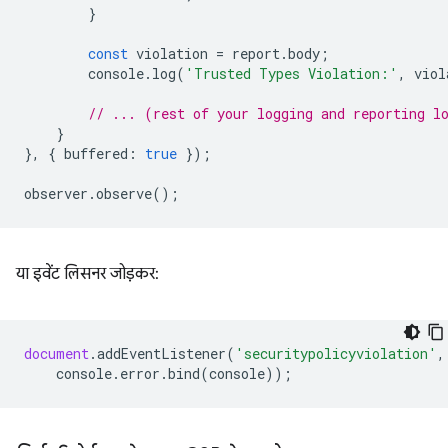
}
const
violation
=
report
.
body
;
console
.
log
(
'Trusted Types Violation:'
,
viol
// ... (rest of your logging and reporting l
}
},
{
buffered
:
true
});
observer
.
observe
();
या इवेंट लिसनर जोड़कर:
document
.
addEventListener
(
'securitypolicyviolation'
,
console
.
error
.
bind
(
console
));