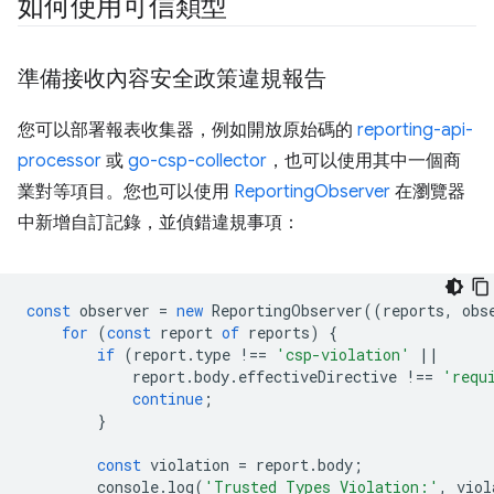
如何使用可信類型
準備接收內容安全政策違規報告
您可以部署報表收集器，例如開放原始碼的
reporting-api-
processor
或
go-csp-collector
，也可以使用其中一個商
業對等項目。您也可以使用
ReportingObserver
在瀏覽器
中新增自訂記錄，並偵錯違規事項：
const
observer
=
new
ReportingObserver
((
reports
,
obs
for
(
const
report
of
reports
)
{
if
(
report
.
type
!==
'csp-violation'
||
report
.
body
.
effectiveDirective
!==
'requ
continue
;
}
const
violation
=
report
.
body
;
console
.
log
(
'Trusted Types Violation:'
,
viol