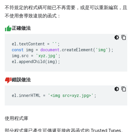
不符規定的程式碼可能已不再需要，或是可以重新編寫，且
不使用會導致違規的函式：
正確做法
el
.
textContent
=
''
;
const
img
=
document
.
createElement
(
'img'
);
img
.
src
=
'xyz.jpg'
;
el
.
appendChild
(
img
);
錯誤做法
el
.
innerHTML
=
'<img src=xyz.jpg>'
;
使用程式庫
部分程式庫已產生可傳遞至接收器函式的 Trusted Types。