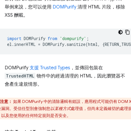
舉例來說，您可以使用
DOMPurify
清理 HTML 片段，移除
XSS 酬載。
import
DOMPurify
from
'dompurify'
;
el
.
innerHTML
=
DOMPurify
.
sanitize
(
html
,
{
RETURN_TRU
DOMPurify
支援 Trusted Types
，並傳回包裝在
TrustedHTML
物件中的經過清理的 HTML，因此瀏覽器不
會產生違規情形。
注意：
如果 DOMPurify 中的清除邏輯有錯誤，應用程式可能仍有 DOM X
全漏洞。受信任型別會強制您
以某種方式
處理值，但尚未定義確切的處理
，以及您使用的任何特定規則是否安全。