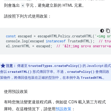
則會逸出
<
字元，避免建立新的 HTML 元素。
請按照下列方式使用政策：
const
escaped
=
escapeHTMLPolicy
.
createHTML
(
'<img sr
console
.
log
(
escaped
instanceof
TrustedHTML
);
// tru
el
.
innerHTML
=
escaped
;
// '&lt;img src=x onerror=
注意：
傳遞至
的 JavaScript 函式
trustedTypes.createPolicy()
會以
形式傳回字串。不過，
會傳回政
createHTML()
createPolicy()
策物件，將傳回值包裝在正確的型別中，在本例中為
。
TrustedHTML
使用預設政策
有時您無法變更違規程式碼，例如從 CDN 載入第三方程式
庫時。在這種情況下，請使用
預設政策
：