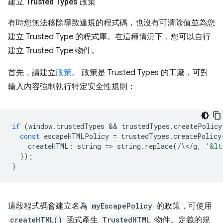
建立 Trusted Types 政策
有時您無法移除導致違規的程式碼，也沒有可清除值並為您
建立 Trusted Type 的程式庫。在這種情況下，您可以自行
建立 Trusted Type 物件。
首先，請建立
政策
。 政策是 Trusted Types 的工廠，可對
輸入內容強制執行特定安全性規則：
if
(
window
.
trustedTypes
 && 
trustedTypes
.
createPolicy
const
escapeHTMLPolicy
=
trustedTypes
.
createPolicy
createHTML
:
string
=
>
string
.
replace
(
/
\<
/
g
,
'&lt
});
}
這段程式碼會建立名為
myEscapePolicy
的政策，可使用
createHTML()
函式產生
TrustedHTML
物件。定義的規