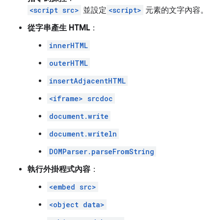
<script src>
並設定
<script>
元素的文字內容。
從字串產生 HTML
：
innerHTML
outerHTML
insertAdjacentHTML
<iframe> srcdoc
document.write
document.writeln
DOMParser.parseFromString
執行外掛程式內容
：
<embed src>
<object data>