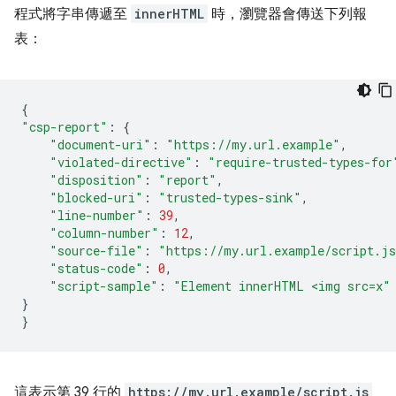
程式將字串傳遞至
innerHTML
時，瀏覽器會傳送下列報
表：
{
"csp-report"
:
{
"document-uri"
:
"https://my.url.example"
,
"violated-directive"
:
"require-trusted-types-for
"disposition"
:
"report"
,
"blocked-uri"
:
"trusted-types-sink"
,
"line-number"
:
39
,
"column-number"
:
12
,
"source-file"
:
"https://my.url.example/script.j
"status-code"
:
0
,
"script-sample"
:
"Element innerHTML <img src=x"
}
}
這表示第 39 行的
https://my.url.example/script.js