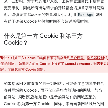
来一些影响。对于您的用户来说，上传带宽通常比下载带宽
更受限制，因此所有出站请求的开销都会增加首字节时间延
迟。谨慎设置 Cookie 的数量和大小。利用
Max-Age
属性
有助于确保 Cookie 的保留时间不会超过所需时间。
什么是第一方 Cookie 和第三方
Cookie？
警告
：
对第三方 Cookie 的访问权限可能会受到
用户设置
、
浏览器限制
或
政策
的影响。 如果您之前在 Cookie 中设置了
，则
需要
采
SameSite=None
措施。
了解第三方 Cookie 限制
。
如果您返回之前查看的同一组网站，可能会注意到其中包含
各种网域的 Cookie，而不仅仅是您当前访问的网域。与当
前网站（即浏览器地址栏中显示的网站）的网域匹配的
Cookie 称为
第一方
Cookie。同样，来自当前网站以外的网