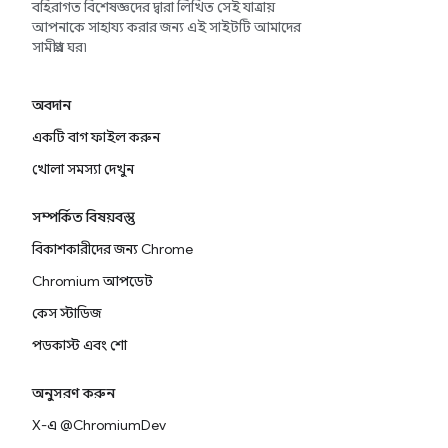
বহিরাগত বিশেষজ্ঞদের দ্বারা লিখিত সেই যাত্রায়
আপনাকে সাহায্য করার জন্য এই সাইটটি আমাদের
সামগ্রীর ঘর৷
অবদান
একটি বাগ ফাইল করুন
খোলা সমস্যা দেখুন
সম্পর্কিত বিষয়বস্তু
বিকাশকারীদের জন্য Chrome
Chromium আপডেট
কেস স্টাডিজ
পডকাস্ট এবং শো
অনুসরণ করুন
X-এ @ChromiumDev