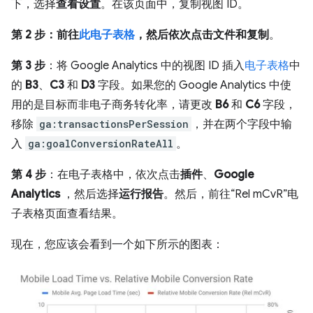
下，选择
查看设置
。在该页面中，复制视图 ID。
第 2 步：前往
此电子表格
，然后依次点击
文件
和复制
。
第 3 步
：将 Google Analytics 中的视图 ID 插入
电子表格
中
的
B3
、
C3
和
D3
字段。如果您的 Google Analytics 中使
用的是目标而非电子商务转化率，请更改
B6
和
C6
字段，
移除
ga:transactionsPerSession
，并在两个字段中输
入
ga:goalConversionRateAll
。
第 4 步
：在电子表格中，依次点击
插件
、
Google
Analytics
，然后选择
运行报告
。然后，前往“Rel mCvR”电
子表格页面查看结果。
现在，您应该会看到一个如下所示的图表：