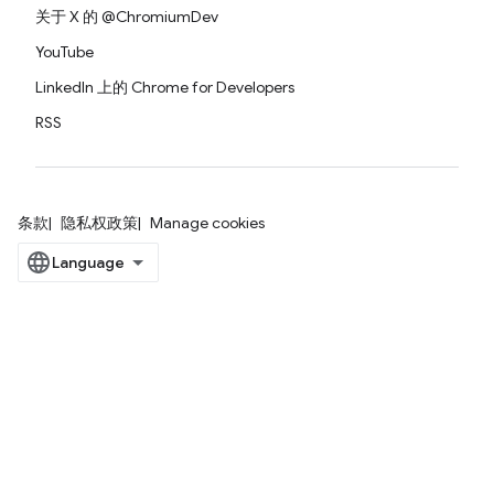
关于 X 的 @ChromiumDev
YouTube
LinkedIn 上的 Chrome for Developers
RSS
条款
隐私权政策
Manage cookies