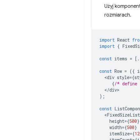
Użyj komponen
rozmiarach.
import
React
fro
import
{
FixedS
const
items
=
[.
const
Row
=
({
i
<
div
style
=
{
st
{
/* define 
<
/
div
);
const
ListCompon
<
FixedSizeList
height
=
{
500
}
width
=
{
500
}
itemSize
=
{
12
itemCount
=
{
i