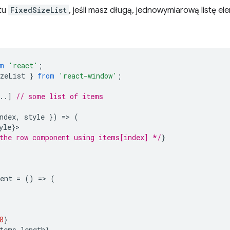
tu
FixedSizeList
, jeśli masz długą, jednowymiarową listę 
m
'react'
;
izeList
}
from
'react-window'
;
..]
// some list of items
ndex
,
style
})
=
>
(
yle
}
the row component using items[index] */
}
ent
=
()
=
>
(
0
}
tems
.
length
}