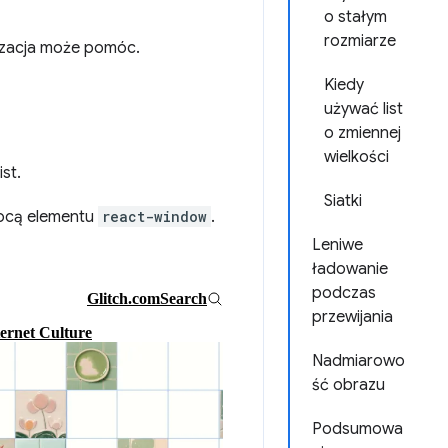
o stałym
rozmiarze
lizacja może pomóc.
Kiedy
używać list
o zmiennej
wielkości
st.
Siatki
mocą elementu
react-window
.
Leniwe
ładowanie
podczas
przewijania
Nadmiarowo
ść obrazu
Podsumowa