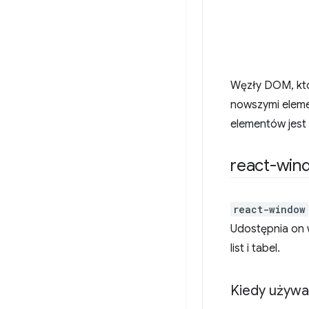
Węzły DOM, któ
nowszymi elemen
elementów jest
react-win
react-window
Udostępnia on 
list i tabel.
Kiedy używać