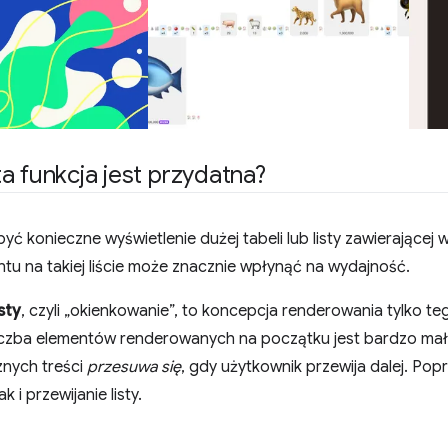
a funkcja jest przydatna?
ć konieczne wyświetlenie dużej tabeli lub listy zawierającej 
u na takiej liście może znacznie wpłynąć na wydajność.
sty
, czyli „okienkowanie”, to koncepcja renderowania tylko te
iczba elementów renderowanych na początku jest bardzo mały
znych treści
przesuwa się
, gdy użytkownik przewija dalej. Po
k i przewijanie listy.