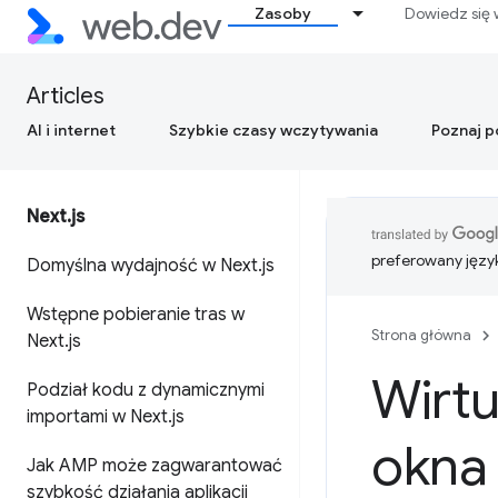
Zasoby
Dowiedz się 
Articles
AI i internet
Szybkie czasy wczytywania
Poznaj 
Next
.
js
preferowany języ
Domyślna wydajność w Next
.
js
Wstępne pobieranie tras w
Strona główna
Next
.
js
Wirtu
Podział kodu z dynamicznymi
importami w Next
.
js
okna 
Jak AMP może zagwarantować
szybkość działania aplikacji