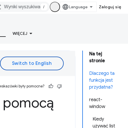
/
Zaloguj się
WIĘCEJ
Na tej
stronie
Dlaczego ta
funkcja jest
 wskazówki były pomocne?
przydatna?
za pomocą
react-
window
Kiedy
używać list