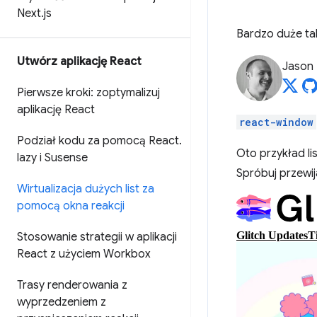
Next
.
js
Bardzo duże tab
Utwórz aplikację React
Jason 
Pierwsze kroki: zoptymalizuj
aplikację React
react-window
Podział kodu za pomocą React
.
Oto przykład li
lazy i Susense
Spróbuj przewija
Wirtualizacja dużych list za
pomocą okna reakcji
Stosowanie strategii w aplikacji
React z użyciem Workbox
Trasy renderowania z
wyprzedzeniem z