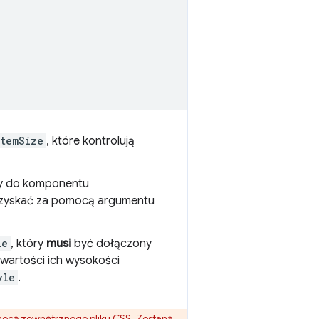
itemSize
, które kontrolują
ny do komponentu
uzyskać za pomocą argumentu
le
, który
musi
być dołączony
 wartości ich wysokości
yle
.
pomocą zewnętrznego pliku CSS. Zostaną