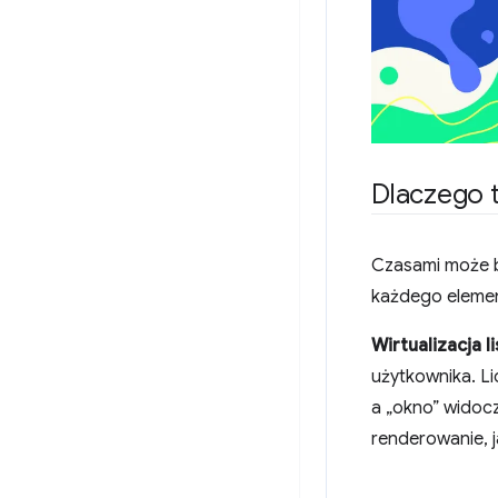
Dlaczego t
Czasami może by
każdego element
Wirtualizacja li
użytkownika. L
a „okno” widoc
renderowanie, ja