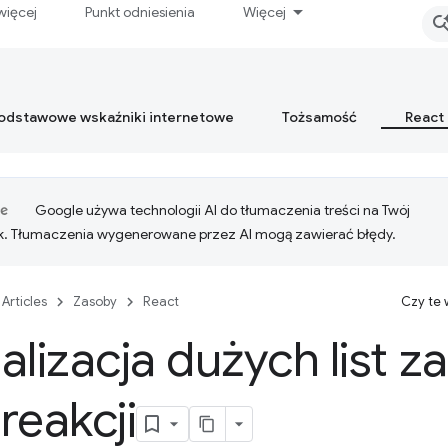
więcej
Punkt odniesienia
Więcej
podstawowe wskaźniki internetowe
Tożsamość
React
Google używa technologii AI do tłumaczenia treści na Twój
k. Tłumaczenia wygenerowane przez AI mogą zawierać błędy.
Articles
Zasoby
React
Czy te
alizacja dużych list 
reakcji