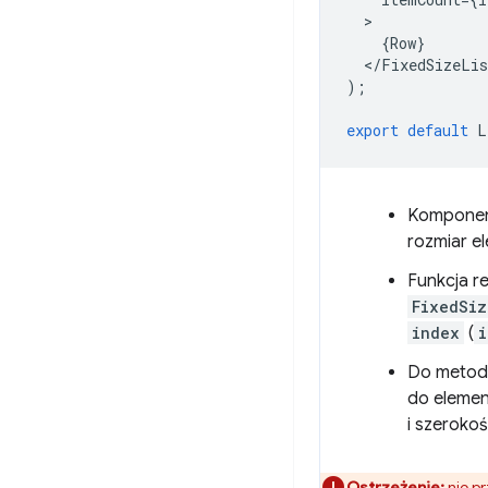
{
Row
}
<
/
FixedSizeLis
);
export
default
L
Kompone
rozmiar el
Funkcja r
FixedSiz
index
(
i
Do metody
do elemen
i szeroko
Ostrzeżenie:
nie p