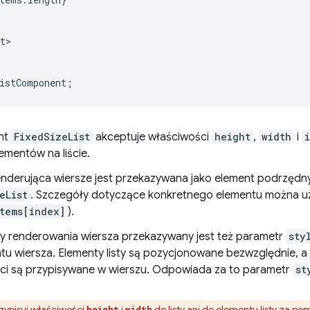
t
istComponent
;
nt
FixedSizeList
akceptuje właściwości
height
,
width
i
ementów na liście.
enderująca wiersze jest przekazywana jako element podrzęd
eList
. Szczegóły dotyczące konkretnego elementu można 
tems[index]
).
 renderowania wiersza przekazywany jest też parametr
sty
tu wiersza. Elementy listy są pozycjonowane bezwzględnie, a
ści są przypisywane w wierszu. Odpowiada za to parametr
st
rzypisuj właściwości
i
do listy ani do elementu listy za 
height
width