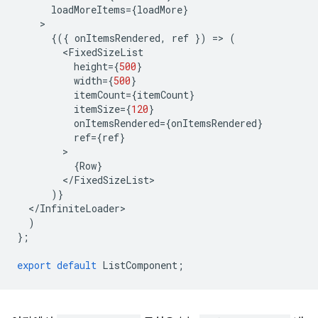
loadMoreItems
=
{
loadMore
}
{({
onItemsRendered
,
ref
})
=
>
(
<
FixedSizeList
height
=
{
500
}
width
=
{
500
}
itemCount
=
{
itemCount
}
itemSize
=
{
120
}
onItemsRendered
=
{
onItemsRendered
}
ref
=
{
ref
}
{
Row
}
<
/
FixedSizeList
)}
<
/
InfiniteLoader
)
};
export
default
ListComponent
;