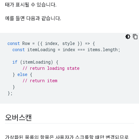
태가 표시될 수 있습니다.
예를 들면 다음과 같습니다.
const
Row
=
({
index
,
style
})
=
>
{
const
itemLoading
=
index
===
items
.
length
;
if
(
itemLoading
)
{
// return loading state
}
else
{
// return item
}
};
오버스캔
가상화된 목록의 항목은 사용자가 스크롤할 때만 변경되므로