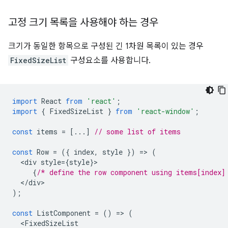
고정 크기 목록을 사용해야 하는 경우
크기가 동일한 항목으로 구성된 긴 1차원 목록이 있는 경우
FixedSizeList
구성요소를 사용합니다.
import
React
from
'react'
;
import
{
FixedSizeList
}
from
'react-window'
;
const
items
=
[...]
// some list of items
const
Row
=
({
index
,
style
})
=
>
(
<
div
style
=
{
style
}
{
/* define the row component using items[index]
<
/
div
);
const
ListComponent
=
()
=
>
(
<
FixedSizeList