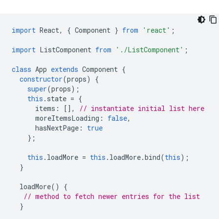
import
React
,
{
Component
}
from
'react'
;
import
ListComponent
from
'./ListComponent'
;
class
App
extends
Component
{
constructor
(
props
)
{
super
(
props
);
this
.
state
=
{
items
:
[],
// instantiate initial list here
moreItemsLoading
:
false
,
hasNextPage
:
true
};
this
.
loadMore
=
this
.
loadMore
.
bind
(
this
);
}
loadMore
()
{
// method to fetch newer entries for the list
}