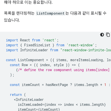
해야 하므로 이는 중요합니다.
목록을 렌더링하는
ListComponent
는 다음과 같이 표시될 수
있습니다.
import
React
from
'react'
;
import
{
FixedSizeList
}
from
'react-window'
;
import
InfiniteLoader
from
"react-window-infinite-lo
const
ListComponent
=
({
items
,
moreItemsLoading
,
lo
const
Row
=
({
index
,
style
})
=
>
(
{
/* define the row component using items[index]
);
const
itemCount
=
hasNextPage
?
items
.
length
+
1
:
return
(
<
InfiniteLoader
isItemLoaded
=
{
index
=
>
index
 < 
items
.
length
}
itemCount
=
{
itemCount
}