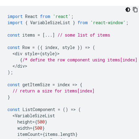
import
React
from
'react'
;
import
{
VariableSizeList
}
from
'react-window'
;
const
items
=
[...]
// some list of items
const
Row
=
({
index
,
style
})
=
>
(
<
div
style
=
{
style
}
{
/* define the row component using items[index]
<
/
div
);
const
getItemSize
=
index
=
>
{
// return a size for items[index]
}
const
ListComponent
=
()
=
>
(
<
VariableSizeList
height
=
{
500
}
width
=
{
500
}
itemCount
=
{
items
.
length
}