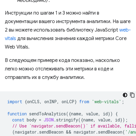
необходимо)
.
Инструкции по шагам 1 и 3 можно найти в
документации вашего инструмента аналитики. На шаге
2 вы можете использовать библиотеку JavaScript
web-
vitals
для вычисления значения каждой метрики Core
Web Vitals.
В следующем примере кода показано, насколько
легко можно отслеживать эти метрики в коде и
отправлять их в службу аналитики.
import
{
onCLS
,
onINP
,
onLCP
}
from
'web-vitals'
;
function
sendToAnalytics
({
name
,
value
,
id
})
{
const
body
=
JSON
.
stringify
({
name
,
value
,
id
});
// Use `navigator.sendBeacon()` if available, fall
(
navigator
.
sendBeacon
 && 
navigator
.
sendBeacon
(
'/an