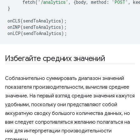
fetch
(
'/analytics'
,
{
body
,
method
:
'POST'
,
ke
}
onCLS
(
sendToAnalytics
);
onINP
(
sendToAnalytics
);
onLCP
(
sendToAnalytics
);
Избегайте средних значений
Соблазнительно суммировать диапазон значений
показателя производительности, вычислив среднее
значение. На первый взгляд средние значения кажутся
удобными, поскольку они представляют собой
аккуратную сводку большого количества данных, но
вам следует сопротивляться желанию полагаться на
них для интерпретации производительности
страницы.