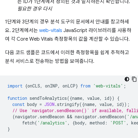
는 ID가 1단계에서 정의된 것과 일치하는지 확인합니다.
필요한 경우 다시
1단계와 3단계의 경우 분석 도구의 문서에서 안내를 참고하세
요. 2단계에서는
web-vitals
JavaScript 라이브러리를 사용하
여 각 Core Web Vitals 측정항목의 값을 계산할 수 있습니다.
다음 코드 샘플은 코드에서 이러한 측정항목을 쉽게 추적하고
분석 서비스로 전송하는 방법을 보여줍니다.
import
{
onCLS
,
onINP
,
onLCP
}
from
'web-vitals'
;
function
sendToAnalytics
({
name
,
value
,
id
})
{
const
body
=
JSON
.
stringify
({
name
,
value
,
id
});
// Use `navigator.sendBeacon()` if available, fall
(
navigator
.
sendBeacon
 && 
navigator
.
sendBeacon
(
'/an
fetch
(
'/analytics'
,
{
body
,
method
:
'POST'
,
ke
}