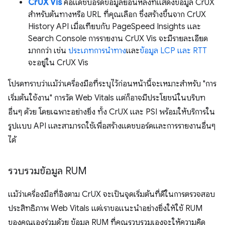
CrUX Vis
คือแดชบอร์ดข้อมูลย้อนหลังที่แสดงข้อมูล CrUX
สำหรับต้นทางหรือ URL ที่คุณเลือก ซึ่งสร้างขึ้นจาก CrUX
History API เมื่อเทียบกับ PageSpeed Insights และ
Search Console การรายงาน CrUX Vis จะมีรายละเอียด
มากกว่า เช่น
ประเภทการนำทาง
และ
ข้อมูล LCP และ RTT
จะอยู่ใน CrUX Vis
โปรดทราบว่าแม้ว่าเครื่องมือที่ระบุไว้ก่อนหน้านี้จะเหมาะสําหรับ "การ
เริ่มต้นใช้งาน" การวัด Web Vitals แต่ก็อาจมีประโยชน์ในบริบท
อื่นๆ ด้วย โดยเฉพาะอย่างยิ่ง ทั้ง CrUX และ PSI พร้อมให้บริการใน
รูปแบบ API และสามารถใช้เพื่อสร้างแดชบอร์ดและการรายงานอื่นๆ
ได้
รวบรวมข้อมูล RUM
แม้ว่าเครื่องมือที่อิงตาม CrUX จะเป็นจุดเริ่มต้นที่ดีในการตรวจสอบ
ประสิทธิภาพ Web Vitals แต่เราขอแนะนำอย่างยิ่งให้ใช้ RUM
ของคุณเองร่วมด้วย ข้อมูล RUM ที่คุณรวบรวมเองจะให้ความคิด