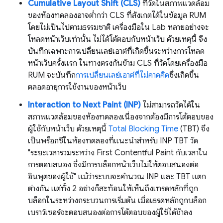
Cumulative Layout Shift (CLS)
ที่วัดในสภาพแวดล้อม
ของห้องทดลองอาจต่ำกว่า CLS ที่สังเกตได้ในข้อมูล RUM
โดยไม่เป็นไปตามธรรมชาติ เครื่องมือใน Lab หลายอย่างจะ
โหลดหน้าเว็บเท่านั้น ไม่ได้โต้ตอบกับหน้าเว็บ ด้วยเหตุนี้ จึง
บันทึกเฉพาะการเปลี่ยนเลย์เอาต์ที่เกิดขึ้นระหว่างการโหลด
หน้าเว็บครั้งแรก ในทางตรงกันข้าม CLS ที่วัดโดยเครื่องมือ
RUM จะบันทึก
การเปลี่ยนเลย์เอาต์ที่ไม่คาดคิด
ซึ่งเกิดขึ้น
ตลอดอายุการใช้งานของหน้าเว็บ
Interaction to Next Paint (INP)
ไม่สามารถวัดได้ใน
สภาพแวดล้อมของห้องทดลองเนื่องจากต้องมีการโต้ตอบของ
ผู้ใช้กับหน้าเว็บ ด้วยเหตุนี้
Total Blocking Time
(TBT) จึง
เป็นพร็อกซีในห้องทดลองที่แนะนำสำหรับ INP TBT วัด
"ระยะเวลารวมระหว่าง First Contentful Paint กับเวลาใน
การตอบสนอง ซึ่งมีการบล็อกหน้าเว็บไม่ให้ตอบสนองต่อ
อินพุตของผู้ใช้" แม้ว่าระบบจะคำนวณ INP และ TBT แตก
ต่างกัน แต่ทั้ง 2 อย่างก็สะท้อนให้เห็นถึงเทรดหลักที่ถูก
บล็อกในระหว่างกระบวนการเริ่มต้น เมื่อเธรดหลักถูกบล็อก
เบราว์เซอร์จะตอบสนองต่อการโต้ตอบของผู้ใช้ได้ช้าลง