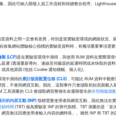
，因此可納入開發人員工作流程和持續整合程序。Lighthouse 和 
實驗室資料之間一定會有差異，特別是當實驗室環境的網路狀況、
在收集網站體驗核心指標的實驗室資料時，有幾項重要事項需要
 (LCP)
是在實驗室環境中測得，與使用 RUM 資料在實際環
入延遲 (透過重新導向、連線至伺服器的延遲時間或未快取的資料
或其他原因 (包括 Cookie 通知橫幅、個人化)。
環境中測得的
累計版面配置位移 (CLS)
，可能比 RUM 資料中觀察
網頁，不會與網頁互動。因此，這類事件只會擷取初始頁面載入
M 工具測量的 CLS 會擷取網頁整個生命週期發生的
非預期版面
示的內容互動 (INP)
指標需要使用者與網頁互動，因此無法在實
封鎖時間
(TBT) 做為實驗室 INP 的替代指標。TBT 測量的
網頁無法回應使用者輸入內容的總時長」。雖然 INP 和 TBT