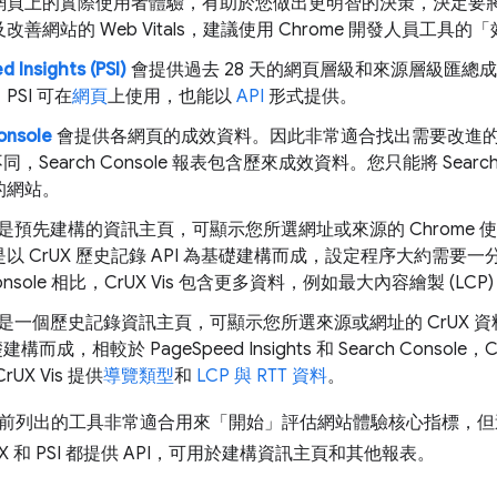
網頁上的實際使用者體驗，有助於您做出更明智的決策，決定要
改善網站的 Web Vitals，建議使用 Chrome 開發人員工具
 Insights (PSI)
會提供過去 28 天的網頁層級和來源層級匯總
PSI 可在
網頁
上使用，也能以
API
形式提供。
onsole
會提供各網頁的成效資料。因此非常適合找出需要改進的特定
ts 不同，Search Console 報表包含歷來成效資料。您只能將 Sear
的網站。
是預先建構的資訊主頁，可顯示您所選網址或來源的 Chrome 使
 CrUX 歷史記錄 API 為基礎建構而成，設定程序大約需要一分鐘。與 P
 Console 相比，CrUX Vis 包含更多資料，例如最大內容繪製 (L
是一個歷史記錄資訊主頁，可顯示您所選來源或網址的 CrUX 資料。這
建構而成，相較於 PageSpeed Insights 和 Search Consol
UX Vis 提供
導覽類型
和
LCP 與 RTT 資料
。
前列出的工具非常適合用來「開始」評估網站體驗核心指標，但
X 和 PSI 都提供 API，可用於建構資訊主頁和其他報表。