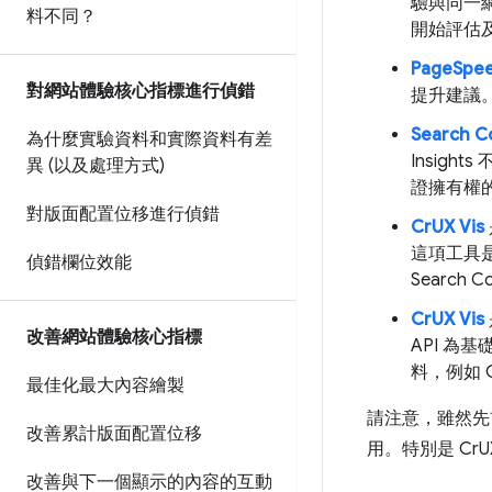
驗與同一
料不同？
開始評估及
PageSpeed
對網站體驗核心指標進行偵錯
提升建議。
Search C
為什麼實驗資料和實際資料有差
Insigh
異 (以及處理方式)
證擁有權
對版面配置位移進行偵錯
CrUX Vis
這項工具是以
偵錯欄位效能
Search
CrUX Vis
改善網站體驗核心指標
API 為基礎
料，例如 Cr
最佳化最大內容繪製
請注意，雖然先
改善累計版面配置位移
用。特別是 CrU
改善與下一個顯示的內容的互動