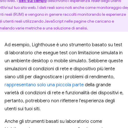
sito web. I
dati sul campo
descrivono l'esperienza
reale
degli utenti
ttivi
sul tuo sito web. I dati reali sono noti anche come monitoraggio deg
nti reali (RUM) e vengono in genere raccolti monitorando le esperienze
li utenti reali utilizzando JavaScript nelle pagine che caricano e
nalando varie metriche a una soluzione di analisi.
Ad esempio, Lighthouse è uno strumento basato su test
di laboratorio che esegue test con limitazione simulata in
un ambiente desktop o mobile simulato. Sebbene queste
simulazioni di condizioni di rete e dispositivo più lente
siano utili per diagnosticare i problemi di rendimento,
rappresentano solo una piccola parte
della grande
varietà di condizioni di rete e funzionalità dei dispositivi e,
pertanto, potrebbero non riflettere l'esperienza degli
utenti sui tuoi siti.
Anche gli strumenti basati su laboratorio come