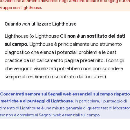
tazioni che altrimenti rileveresti negli ambienti locali e di staging dura
sviluppo con Lighthouse.
Quando
non
utilizzare Lighthouse
Lighthouse (o Lighthouse CI)
non
è
un sostituto dei dati
sul campo
. Lighthouse è principalmente uno strumento
diagnostico che elenca i potenziali problemi e le best
practice da un caricamento pagina predefinito. I consigli
che vengono visualizzati potrebbero non corrispondere
sempre al rendimento riscontrato dai tuoi utenti.
Concentrati sempre sui Segnali web essenziali sul campo rispetto
e metriche e ai punteggi di Lighthouse
. In particolare, il punteggio di
dimento di Lighthouse è una misura generale di questo test di laborator
sso non è correlato
ai Segnali web essenziali sul campo.