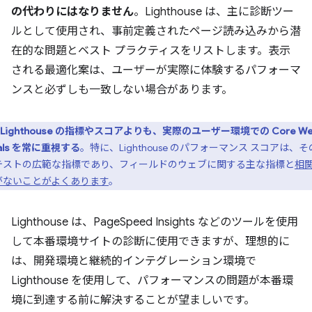
の代わりにはなりません
。Lighthouse は、主に診断ツー
ルとして使用され、事前定義されたページ読み込みから潜
在的な問題とベスト プラクティスをリストします。表示
される最適化案は、ユーザーが実際に体験するパフォーマ
ンスと必ずしも一致しない場合があります。
Lighthouse の指標やスコアよりも、実際のユーザー環境での Core W
tals を常に重視する
。特に、Lighthouse のパフォーマンス スコアは、
テストの広範な指標であり、フィールドのウェブに関する主な指標と
相
がないことがよくあります
。
Lighthouse は、PageSpeed Insights などのツールを使用
して本番環境サイトの診断に使用できますが、理想的に
は、開発環境と継続的インテグレーション環境で
Lighthouse を使用して、パフォーマンスの問題が本番環
境に到達する前に解決することが望ましいです。