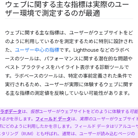
ウェブに関する主な指標は実際のユー
ザー環境で測定するのが最適
ウェブに関する主な指標は、ユーザーがウェブサイトをど
のように利用しているかを測定するために特別に設計され
た、
ユーザー中心の指標
です。Lighthouse などのラボベ
ースのツールは、パフォーマンスに関する潜在的な問題や
ベスト プラクティスをハイライト表示する診断ツールで
す。ラボベースのツールは、特定の事前定義された条件で
実行されるため、ユーザーが実際に体験するウェブに関す
る主な指標の測定値を反映していない可能性があります。
ラボデータ
は、
仮想
ユーザーがウェブサイトをどのように体験する
可能
あるか
を示します。
フィールド データ
は、
実際の
ユーザーがウェブサイ
際に
どのように利用したかを示します。フィールド データはリアルユー
ニタリング（RUM）とも呼ばれ、通常は、ユーザーが読み込むページの