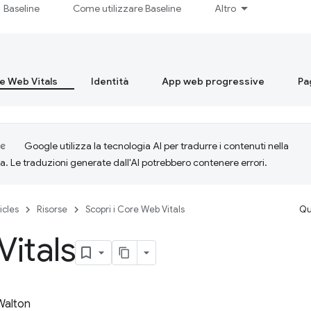
Baseline
Come utilizzare Baseline
Altro
re Web Vitals
Identità
App web progressive
Pa
Google utilizza la tecnologia AI per tradurre i contenuti nella
ta. Le traduzioni generate dall'AI potrebbero contenere errori.
icles
Risorse
Scopri i Core Web Vitals
Qu
itals
 Walton