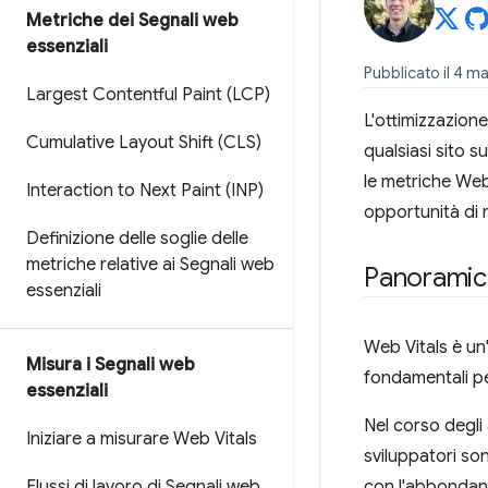
Metriche dei Segnali web
essenziali
Pubblicato il 4 m
Largest Contentful Paint (LCP)
L'ottimizzazion
Cumulative Layout Shift (CLS)
qualsiasi sito s
le metriche Web 
Interaction to Next Paint (INP)
opportunità di 
Definizione delle soglie delle
metriche relative ai Segnali web
Panoramic
essenziali
Web Vitals è un'
Misura i Segnali web
fondamentali pe
essenziali
Nel corso degli
Iniziare a misurare Web Vitals
sviluppatori son
Flussi di lavoro di Segnali web
con l'abbondanz