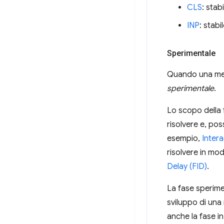
CLS
: stabi
INP
: stabi
Sperimentale
Quando una metr
sperimentale
.
Lo scopo della 
risolvere e, po
esempio,
Intera
risolvere in mo
Delay (FID)
.
La fase sperimen
sviluppo di una 
anche la fase i