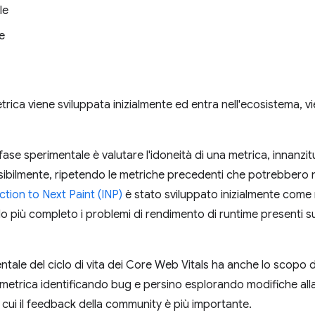
le
le
ica viene sviluppata inizialmente ed entra nell'ecosistema, 
fase sperimentale è valutare l'idoneità di una metrica, innanzi
ssibilmente, ripetendo le metriche precedenti che potrebbero n
ction to Next Paint (INP)
è stato sviluppato inizialmente come
do più completo i problemi di rendimento di runtime presenti s
tale del ciclo di vita dei Core Web Vitals ha anche lo scopo di o
metrica identificando bug e persino esplorando modifiche alla s
n cui il feedback della community è più importante.