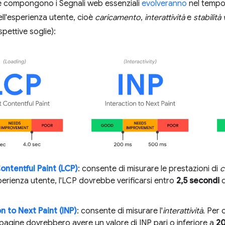
e compongono i Segnali web essenziali
evolveranno
nel tempo.
ell'esperienza utente, cioè
caricamento
,
interattività
e
stabilità 
spettive soglie):
ontentful Paint (LCP)
: consente di misurare le prestazioni di
c
erienza utente, l'LCP dovrebbe verificarsi entro
2,5 secondi
d
n to Next Paint (INP)
: consente di misurare l'
interattività
. Per 
 pagine dovrebbero avere un valore di INP pari o inferiore a
20