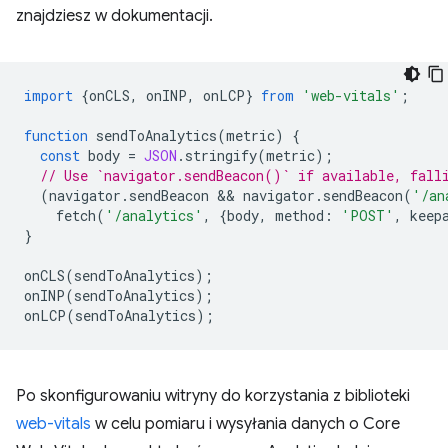
znajdziesz w dokumentacji.
import
{
onCLS
,
onINP
,
onLCP
}
from
'web-vitals'
;
function
sendToAnalytics
(
metric
)
{
const
body
=
JSON
.
stringify
(
metric
);
// Use `navigator.sendBeacon()` if available, fall
(
navigator
.
sendBeacon
 && 
navigator
.
sendBeacon
(
'/an
fetch
(
'/analytics'
,
{
body
,
method
:
'POST'
,
keep
}
onCLS
(
sendToAnalytics
);
onINP
(
sendToAnalytics
);
onLCP
(
sendToAnalytics
);
Po skonfigurowaniu witryny do korzystania z biblioteki
web-vitals
w celu pomiaru i wysyłania danych o Core