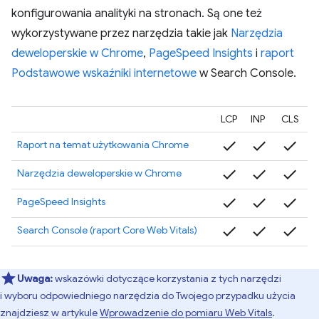
konfigurowania analityki na stronach. Są one też
wykorzystywane przez narzędzia takie jak
Narzędzia
deweloperskie w Chrome
,
PageSpeed Insights
i
raport
Podstawowe wskaźniki internetowe
w Search Console.
LCP
INP
CLS
check
check
check
Raport na temat użytkowania Chrome
check
check
check
Narzędzia deweloperskie w Chrome
check
check
check
PageSpeed Insights
check
check
check
Search Console (raport Core Web Vitals)
Uwaga:
wskazówki dotyczące korzystania z tych narzędzi
i wyboru odpowiedniego narzędzia do Twojego przypadku użycia
znajdziesz w artykule
Wprowadzenie do pomiaru Web Vitals
.