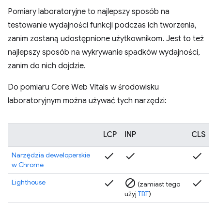
Pomiary laboratoryjne to najlepszy sposób na
testowanie wydajności funkcji podczas ich tworzenia,
zanim zostaną udostępnione użytkownikom. Jest to też
najlepszy sposób na wykrywanie spadków wydajności,
zanim do nich dojdzie.
Do pomiaru Core Web Vitals w środowisku
laboratoryjnym można używać tych narzędzi:
LCP
INP
CLS
check
check
check
Narzędzia deweloperskie
w Chrome
check
block
check
Lighthouse
(zamiast tego
użyj
TBT
)