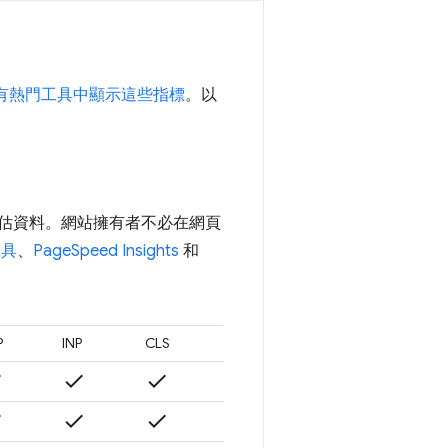
有熱門工具中顯示這些指標
。以
估資料。網站擁有者不必在網頁
工具
、
PageSpeed Insights
和
P
INP
CLS
k
check
check
k
check
check