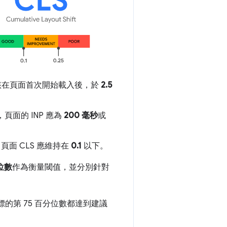
應該在頁面首次開始載入後，於
2.5
面的 INP 應為
200 毫秒
或
面 CLS 應維持在
0.1
以下。
分位數
作為衡量閾值，並分別針對
s 指標的第 75 百分位數都達到建議