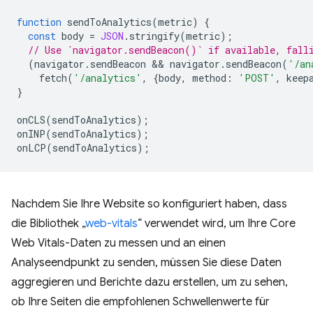
function
sendToAnalytics
(
metric
)
{
const
body
=
JSON
.
stringify
(
metric
);
// Use `navigator.sendBeacon()` if available, fall
(
navigator
.
sendBeacon
 && 
navigator
.
sendBeacon
(
'/an
fetch
(
'/analytics'
,
{
body
,
method
:
'POST'
,
keep
}
onCLS
(
sendToAnalytics
);
onINP
(
sendToAnalytics
);
onLCP
(
sendToAnalytics
);
Nachdem Sie Ihre Website so konfiguriert haben, dass
die Bibliothek „
web-vitals
“ verwendet wird, um Ihre Core
Web Vitals-Daten zu messen und an einen
Analyseendpunkt zu senden, müssen Sie diese Daten
aggregieren und Berichte dazu erstellen, um zu sehen,
ob Ihre Seiten die empfohlenen Schwellenwerte für