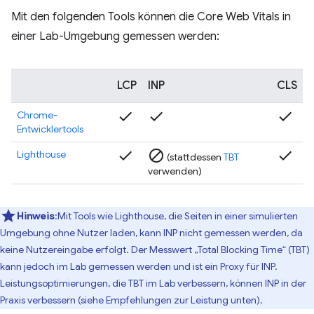
Mit den folgenden Tools können die Core Web Vitals in
einer Lab-Umgebung gemessen werden:
LCP
INP
CLS
check
check
check
Chrome-
Entwicklertools
check
block
check
Lighthouse
(stattdessen
TBT
verwenden)
Hinweis
:Mit Tools wie Lighthouse, die Seiten in einer simulierten
Umgebung ohne Nutzer laden, kann INP nicht gemessen werden, da
keine Nutzereingabe erfolgt. Der Messwert „Total Blocking Time“ (TBT)
kann jedoch im Lab gemessen werden und ist ein Proxy für INP.
Leistungsoptimierungen, die TBT im Lab verbessern, können INP in der
Praxis verbessern (siehe Empfehlungen zur Leistung unten).