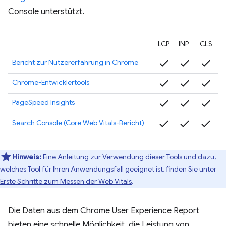
Console unterstützt.
LCP
INP
CLS
check
check
check
Bericht zur Nutzererfahrung in Chrome
check
check
check
Chrome-Entwicklertools
check
check
check
PageSpeed Insights
check
check
check
Search Console (Core Web Vitals-Bericht)
Hinweis:
Eine Anleitung zur Verwendung dieser Tools und dazu,
welches Tool für Ihren Anwendungsfall geeignet ist, finden Sie unter
Erste Schritte zum Messen der Web Vitals
.
Die Daten aus dem Chrome User Experience Report
bieten eine schnelle Möglichkeit, die Leistung von