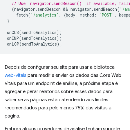
// Use `navigator.sendBeacon()` if available, fall
(
navigator
.
sendBeacon
 && 
navigator
.
sendBeacon
(
'/an
fetch
(
'/analytics'
,
{
body
,
method
:
'POST'
,
keep
}
onCLS
(
sendToAnalytics
);
onINP
(
sendToAnalytics
);
onLCP
(
sendToAnalytics
);
Depois de configurar seu site para usar a biblioteca
web-vitals
para medir e enviar os dados das Core Web
Vitals para um endpoint de análise, a próxima etapa é
agregar e gerar relatórios sobre esses dados para
saber se as páginas estão atendendo aos limites
recomendados para pelo menos 75% das visitas à
página.
Embora alguns provedores de análise tenham suporte