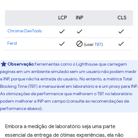
LCP
INP
CLS
check
check
check
Chrome DevTools
check
block
check
Farol
(usar
TBT
)
Observação
:ferramentas como o Lighthouse que carregam
páginas em um ambiente simulado sem um usuário não podem medir
a INP, porque não há entrada do usuário. No entanto, a métrica Total
Blocking Time (TBT) é mensurável em laboratório e é um proxy para INP.
As otimizações de performance que melhoram o TBT no laboratório
podem melhorar a INP em campo (consulte as recomendações de
performance abaixo).
Embora a medição de laboratório seja uma parte
essencial da entrega de ótimas experiências, ela não