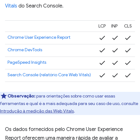
Vitals
do Search Console.
LCP
INP
CLS
check
check
check
Chrome User Experience Report
check
check
check
Chrome DevTools
check
check
check
PageSpeed Insights
check
check
check
Search Console (relatório Core Web Vitals)
Observação:
para orientações sobre como usar essas
ferramentas e qual é a mais adequada para seu caso de uso, consulte
Introdução à medição das Web Vitals
.
Os dados fornecidos pelo Chrome User Experience
Report oferecem uma maneira rápida de avaliar a