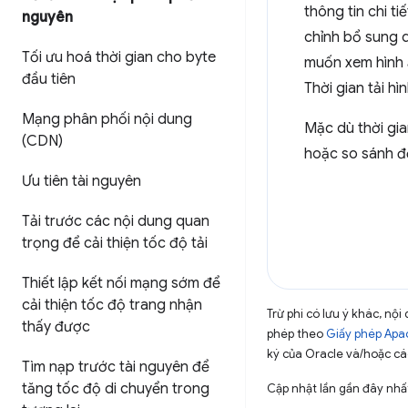
thông tin chi t
nguyên
chỉnh bổ sung d
Tối ưu hoá thời gian cho byte
muốn xem hình ả
đầu tiên
Thời gian tải hì
Mạng phân phối nội dung
Mặc dù thời gia
(CDN)
hoặc so sánh đ
Ưu tiên tài nguyên
Tải trước các nội dung quan
trọng để cải thiện tốc độ tải
Thiết lập kết nối mạng sớm để
cải thiện tốc độ trang nhận
Trừ phi có lưu ý khác, n
thấy được
phép theo
Giấy phép Apa
ký của Oracle và/hoặc các
Tìm nạp trước tài nguyên để
tăng tốc độ di chuyển trong
Cập nhật lần gần đây nhấ