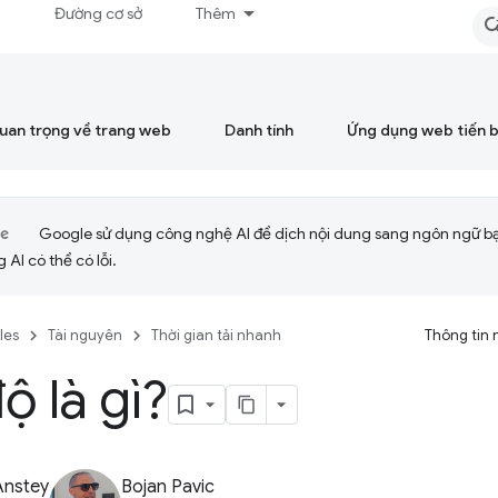
á
Đường cơ sở
Thêm
quan trọng về trang web
Danh tính
Ứng dụng web tiến 
Google sử dụng công nghệ AI để dịch nội dung sang ngôn ngữ b
 AI có thể có lỗi.
cles
Tài nguyên
Thời gian tải nhanh
Thông tin 
ộ là gì?
Anstey
Bojan Pavic