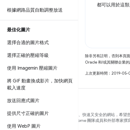
都可以用於這類
根據網路品質自動調整放送
最佳化圖片
選擇合適的圖片格式
選擇正確的壓縮等級
除非另有註明，否則本頁
Oracle 和/或其關聯企
使用 Imagemin 壓縮圖片
上次更新時間：2019-05-
將 GIF 動畫換成影片，加快網頁
載入速度
放送回應式圖片
提供尺寸正確的圖片
我們希望能協助您打造美觀、容易存取、快速又安全的網站，希望
用者都能跨瀏覽器使用。本網站是 Chrome 團隊成員和外部專家撰
使用 Web
P 圖片
容，希望能協助您展開旅程。