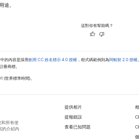
用途。
這對你有幫助嗎？
面中的內容是採用
創用 CC 姓名標示 4.0 授權
，程式碼範例則為
阿帕契 2.0 授權
業的註冊商標。
01 (世界標準時間)。
提供相片
提報錯誤
C
您和所有使
查看已知問題
C
寫的介紹內