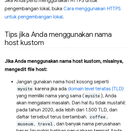
Jika Anda perlu menggunakan HTTPS untuk
pengembangan lokal, buka
Cara menggunakan HTTPS
untuk pengembangan lokal
.
Tips jika Anda menggunakan nama
host kustom
Jika Anda menggunakan nama host kustom, misalnya,
mengedit file host:
Jangan gunakan nama host kosong seperti
mysite
karena jika ada
domain level teratas (TLD)
yang memiliki nama yang sama (
mysite
), Anda
akan mengalami masalah. Dan hal itu tidak mustahil:
pada tahun 2020, ada lebih dari 1.500 TLD, dan
daftar tersebut terus bertambah.
coffee
,
museum
,
travel
, dan banyak nama perusahaan
besar (mungkin bahkan perusahaan tempat Anda