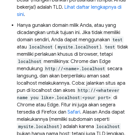
bekerja!) adalah TLD.
Lihat daftar lengkapnya di
sini
.
Hanya gunakan domain milik Anda, atau yang
dicadangkan untuk tujuan ini. Jika tidak memiliki
domain sendiri, Anda dapat menggunakan
test
atau
localhost
(
mysite.localhost
).
test
tidak
memiliki perlakuan khusus di browser, tetapi
localhost
memilikinya: Chrome dan Edge
mendukung
http://<name>.localhost
secara
langsung, dan akan berperilaku aman saat
localhost melakukannya. Coba: jalankan situs apa
pun di localhost dan akses
http://<whatever
name you like>.localhost:<your port>
di
Chrome atau Edge. Fitur ini juga akan segera
tersedia di Firefox dan
Safari
. Alasan Anda dapat
melakukannya (memiliki subdomain seperti
mysite.localhost
) adalah karena
localhost
bukan hanya nama host: tetapi juga TLD lengkap,