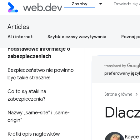
Zasoby
Dowiedz się 
Articles
AI i internet
Szybkie czasy wczytywania
Poznaj 
Podstawowe informacje o
zabezpieczeniach
Bezpieczeństwo nie powinno
preferowany języ
być takie straszne!
Co to są ataki na
Strona główna
zabezpieczenia?
Dlac
Nazwy „same-site” i „same-
origin”
Krótki opis nagłówków
Kayce