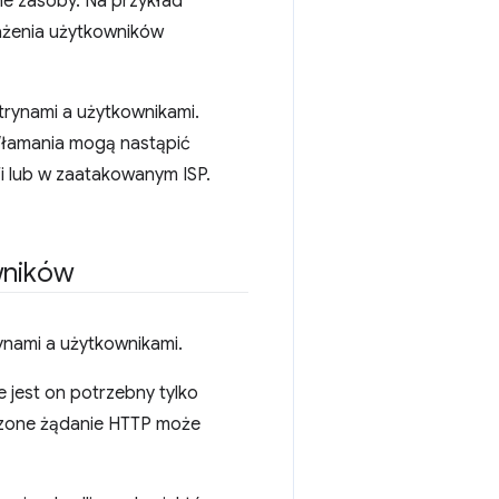
ne zasoby. Na przykład
ażenia użytkowników
trynami a użytkownikami.
Włamania mogą nastąpić
i lub w zaatakowanym ISP.
wników
ynami a użytkownikami.
 jest on potrzebny tylko
eczone żądanie HTTP może