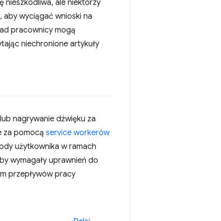
 nieszkodliwa, ale niektórzy
, aby wyciągać wnioski na
ład pracownicy mogą
tając niechronione artykuły
 lub nagrywanie dźwięku za
line za pomocą
service workerów
gody użytkownika w ramach
, aby wymagały uprawnień do
tem przepływów pracy
Dalej