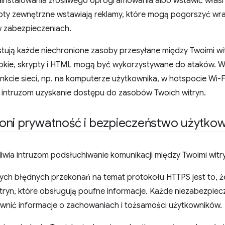
ainstalowania złośliwego oprogramowania albo wstawić włas
oty zewnętrzne wstawiają reklamy, które mogą pogorszyć wr
 w zabezpieczeniach.
stują każde niechronione zasoby przesyłane między Twoimi wi
cookie, skrypty i HTML mogą być wykorzystywane do ataków. 
kcie sieci, np. na komputerze użytkownika, w hotspocie Wi-F
 intruzom uzyskanie dostępu do zasobów Twoich witryn.
oni prywatność i bezpieczeństwo użytko
iwia intruzom podsłuchiwanie komunikacji między Twoimi witr
ych błędnych przekonań na temat protokołu HTTPS jest to, że
tryn, które obsługują poufne informacje. Każde niezabezpi
jawnić informacje o zachowaniach i tożsamości użytkowników.