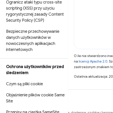
Ogranicz ataki typu cross-site
scripting (XSS) przy użyciu
rygorystycznej zasady Content
Security Policy (CSP)
Bezpieczne przechowywanie
danych użytkowników w
nowoczesnych aplikacjach
internetowych
O ile nie stwierdzono inac
na
licencji Apache 2.0
. S
Ochrona użytkowników przed
zastrzeżonym znakiem to
śledzeniem
Ostatnia aktualizacja: 2
Czym są pliki cookie
Objaśnienie plików cookie Same
Site
Przepisy na ciastka Same
Site
Chcemy pomóc Ci tworzyć atrakcyjne, dostępne, szybkie i bezpi