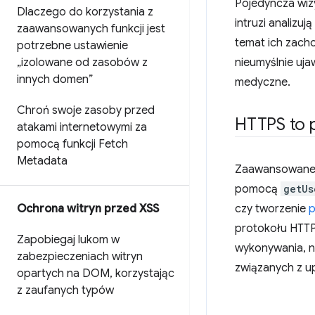
Pojedyncza wizy
Dlaczego do korzystania z
intruzi analizu
zaawansowanych funkcji jest
temat ich zacho
potrzebne ustawienie
„izolowane od zasobów z
nieumyślnie uj
innych domen”
medyczne.
Chroń swoje zasoby przed
HTTPS to p
atakami internetowymi za
pomocą funkcji Fetch
Metadata
Zaawansowane no
pomocą
getUs
Ochrona witryn przed XSS
czy tworzenie
p
protokołu HTTP
Zapobiegaj lukom w
wykonywania, 
zabezpieczeniach witryn
związanych z u
opartych na DOM
,
korzystając
z zaufanych typów