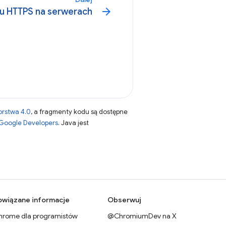
arrow_forward
u HTTPS na serwerach
orstwa 4.0
, a fragmenty kodu są dostępne
 Google Developers
. Java jest
owiązane informacje
Obserwuj
hrome dla programistów
@ChromiumDev na X