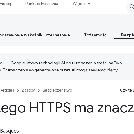
więcej
Punkt odniesienia
Więcej
podstawowe wskaźniki internetowe
Tożsamość
Bezpi
Google używa technologii AI do tłumaczenia treści na Twój
k. Tłumaczenia wygenerowane przez AI mogą zawierać błędy.
Articles
Zasoby
Bezpieczeństwo
Czy te
zego HTTPS ma znacz
 Basques