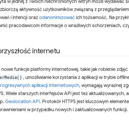
ta w jednej z Twoich niechronionych witryn może wydawać się
ją zbiorczą aktywność użytkowników związaną z przeglądaniem
wań i intencji oraz
odanonimizować
ich tożsamość. Na przyk
awnić pracodawcom informacje o wrażliwych schorzeniach, czy
rzyszłość internetu
we funkcje platformy internetowej, takie jak robienie zdjęć
erMedia()
, umożliwianie korzystania z aplikacji w trybie off
rogresywnych aplikacji internetowych
, wymagają wyraźnej z
S. Wiele starszych interfejsów API jest też aktualizowanych
np.
Geolocation API
. Protokół HTTPS jest kluczowym elemen
prawnieniami w przypadku nowych i zaktualizowanych funkcji.