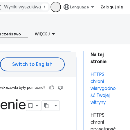
/
Zaloguj się
eczeństwo
WIĘCEJ
Na tej
stronie
HTTPS
chroni
 wskazówki były pomocne?
wiarygodno
ść Twojej
enie
witryny
HTTPS
chroni
prywatność