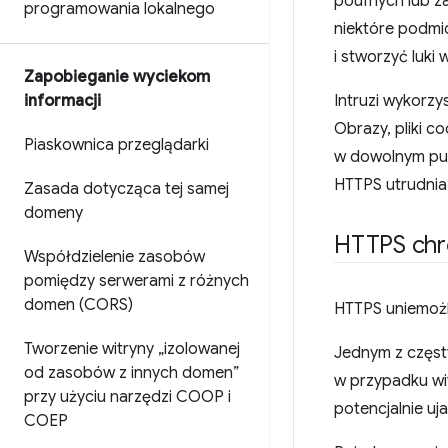
poufnych lub z
programowania lokalnego
niektóre podmi
i stworzyć luki
Zapobieganie wyciekom
informacji
Intruzi wykorzy
Obrazy, pliki 
Piaskownica przeglądarki
w dowolnym pun
HTTPS utrudnia
Zasada dotycząca tej samej
domeny
HTTPS chr
Współdzielenie zasobów
pomiędzy serwerami z różnych
domen (CORS)
HTTPS uniemożl
Tworzenie witryny „izolowanej
Jednym z częst
od zasobów z innych domen”
w przypadku wi
przy użyciu narzędzi COOP i
potencjalnie u
COEP