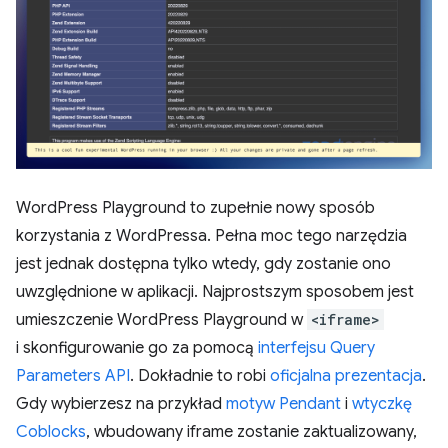
WordPress Playground to zupełnie nowy sposób
korzystania z WordPressa. Pełna moc tego narzędzia
jest jednak dostępna tylko wtedy, gdy zostanie ono
uwzględnione w aplikacji. Najprostszym sposobem jest
umieszczenie WordPress Playground w
<iframe>
i skonfigurowanie go za pomocą
interfejsu Query
Parameters API
. Dokładnie to robi
oficjalna prezentacja
.
Gdy wybierzesz na przykład
motyw Pendant
i
wtyczkę
Coblocks
, wbudowany iframe zostanie zaktualizowany,