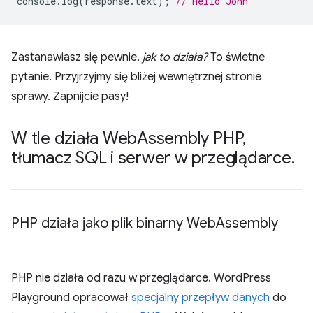
console
.
log
(
response
.
text
);
// Hello John
Zastanawiasz się pewnie,
jak to działa?
To świetne
pytanie. Przyjrzyjmy się bliżej wewnętrznej stronie
sprawy. Zapnijcie pasy!
W tle działa Web
Assembly PHP
,
tłumacz SQL i serwer w przeglądarce
.
PHP działa jako plik binarny Web
Assembly
PHP nie działa od razu w przeglądarce. WordPress
Playground opracował
specjalny przepływ danych
do