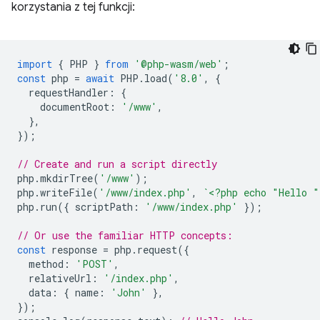
korzystania z tej funkcji:
import
{
PHP
}
from
'@php-wasm/web'
;
const
php
=
await
PHP
.
load
(
'8.0'
,
{
requestHandler
:
{
documentRoot
:
'/www'
,
},
});
// Create and run a script directly
php
.
mkdirTree
(
'/www'
);
php
.
writeFile
(
'/www/index.php'
,
`<?php echo "Hello 
php
.
run
({
scriptPath
:
'/www/index.php'
});
// Or use the familiar HTTP concepts:
const
response
=
php
.
request
({
method
:
'POST'
,
relativeUrl
:
'/index.php'
,
data
:
{
name
:
'John'
},
});