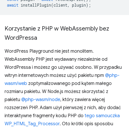
await
installPlugin
(
client
,
plugin
);
Korzystanie z PHP w Web
Assembly bez
Word
Pressa
WordPress Playground nie jest monolitem.
WebAssembly PHP jest wydawany niezależnie od
WordPressa i możesz go używać osobno. W przypadku
witryn internetowych możesz użyć pakietu npm
@php-
wasm/web
zoptymalizowanego pod kątem małego
rozmiaru pakietu. W Node.js możesz skorzystać z
pakietu
@php-wasm/node
, który zawiera więcej
rozszerzeń PHP. Adam użył pierwszej z nich, aby dodać
interaktywne fragmenty kodu PHP do
tego samouczka
WP_HTML_Tag_Processor
. Oto krótki opis sposobu