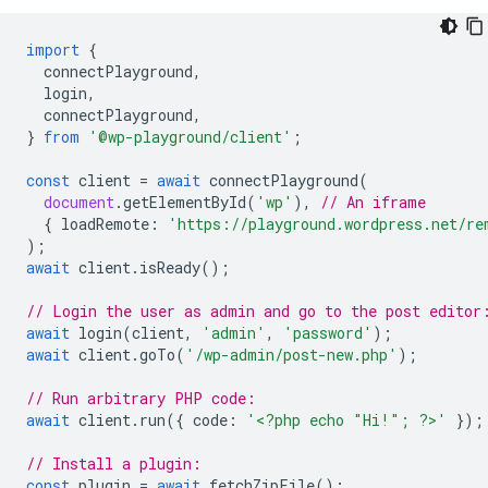
import
{
connectPlayground
,
login
,
connectPlayground
,
}
from
'@wp-playground/client'
;
const
client
=
await
connectPlayground
(
document
.
getElementById
(
'wp'
),
// An iframe
{
loadRemote
:
'https://playground.wordpress.net/re
);
await
client
.
isReady
();
// Login the user as admin and go to the post editor
await
login
(
client
,
'admin'
,
'password'
);
await
client
.
goTo
(
'/wp-admin/post-new.php'
);
// Run arbitrary PHP code:
await
client
.
run
({
code
:
'<?php echo "Hi!"; ?>'
});
// Install a plugin:
const
plugin
=
await
fetchZipFile
();