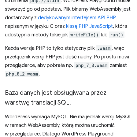
strumienia
php://stdin
. WordPress Playground musiał
stworzyć go od podstaw. Plik binarny WebAssembly jest
dostarczany z
dedykowanym interfejsem API PHP
napisanym w języku C oraz
klasą PHP JavaScript
, która
udostępnia metody takie jak
writeFile()
lub
run()
.
Każda wersja PHP to tylko statyczny plik
.wasm
, więc
przełącznik wersji PHP jest dość nudny. Po prostu mówi
przeglądarce, aby pobrała np.
php_7_3.wasm
zamiast
php_8_2.wasm
.
Baza danych jest obsługiwana przez
warstwę translacji SQL
.
WordPress wymaga MySQL. Nie ma jednak wersji MySQL
w ramach WebAssembly, którą można uruchomić
w przeglądarce. Dlatego WordPress Playground