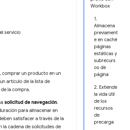
Workbox
1.
Almacena
l servicio
previament
e en caché
páginas
estáticas y
subrecurs
os de
plo, comprar un producto en un
página
 artículo de la lista de
2. Extiende
n de la compra.
la vida útil
de los
una
solicitud de navegación
.
recursos
duración para almacenar en
de
eben satisfacer a través de la
precarga
n la cadena de solicitudes de