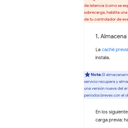
de latencia (como se ex
sobrecarga, habilita un
de tu controlador de ev
1
.
Almacena p
La
caché previ
instala.
Nota:
El almacenamie
servicio recupera y alma
una versión nueva del ar
períodos breves con el o
En los siguient
carga previa: h