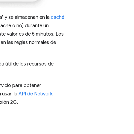
a" y se almacenan en la
caché
caché o no) durante un
te valor es de 5 minutos. Los
an las reglas normales de
a útil de los recursos de
rvicio para obtener
n usan la
API de Network
exión 2G.