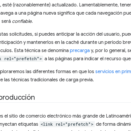
, esté (razonablemente) actualizado. Lamentablemente, tener 
 navega a una página nueva significa que cada navegación pu
o será
confiable
.
tas solicitudes, si puedes anticipar la acción del usuario, pue
ticipación y mantenerlos en la caché durante un período bre
ínculos. Esta técnica se denomina
precarga
y, por lo general,
k rel="prefetch">
a las páginas para indicar el recurso qu
xploraremos las diferentes formas en que los
servicios en pri
las técnicas tradicionales de carga previa.
producción
s el sitio de comercio electrónico más grande de Latinoaméri
inyectan etiquetas
<link rel="prefetch">
de forma dinámic