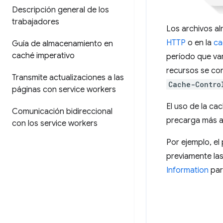
Descripción general de los
trabajadores
Los archivos al
HTTP
o en la
ca
Guía de almacenamiento en
caché imperativo
período que var
recursos se con
Transmite actualizaciones a las
Cache-Contro
páginas con service workers
El uso de la ca
Comunicación bidireccional
precarga más al
con los service workers
Por ejemplo, el 
previamente las
Information
par