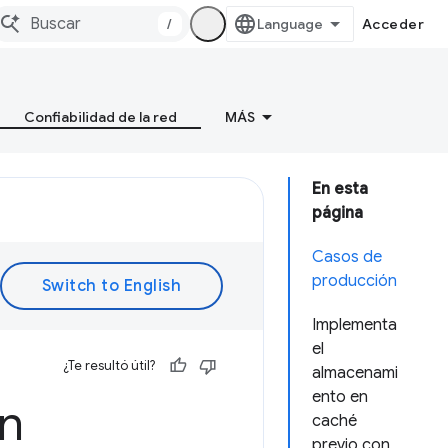
/
Acceder
Confiabilidad de la red
MÁS
En esta
página
Casos de
producción
Implementa
el
¿Te resultó útil?
almacenami
ento en
ón
caché
previo con