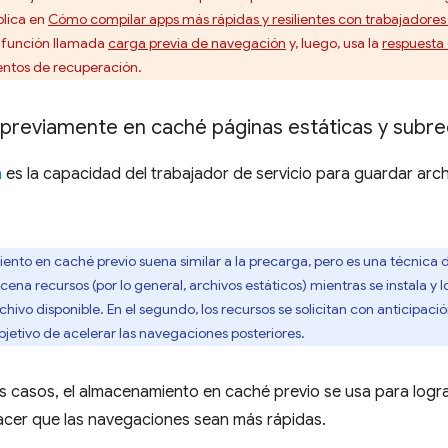
plica en
Cómo compilar apps más rápidas y resilientes con trabajadores 
a función llamada
carga previa de navegación
y, luego, usa la
respuesta
entos de recuperación.
reviamente en caché páginas estáticas y subre
a
es la capacidad del trabajador de servicio para guardar arch
nto en caché previo suena similar a la precarga, pero es una técnica di
cena recursos (por lo general, archivos estáticos) mientras se instala y
chivo disponible. En el segundo, los recursos se solicitan con anticipaci
bjetivo de acelerar las navegaciones posteriores.
es casos, el almacenamiento en caché previo se usa para lograr 
acer que las navegaciones sean más rápidas.