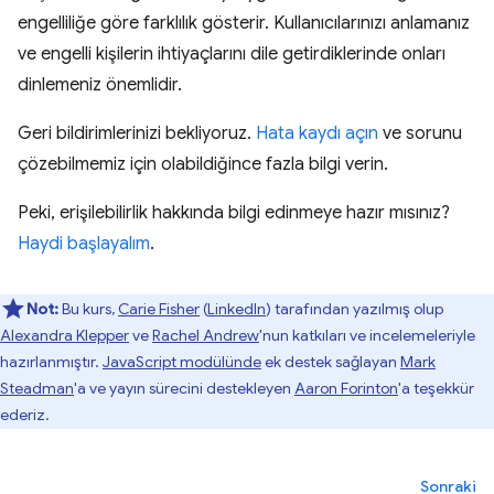
engelliliğe göre farklılık gösterir. Kullanıcılarınızı anlamanız
ve engelli kişilerin ihtiyaçlarını dile getirdiklerinde onları
dinlemeniz önemlidir.
Geri bildirimlerinizi bekliyoruz.
Hata kaydı açın
ve sorunu
çözebilmemiz için olabildiğince fazla bilgi verin.
Peki, erişilebilirlik hakkında bilgi edinmeye hazır mısınız?
Haydi başlayalım
.
Not:
Bu kurs,
Carie Fisher
(
LinkedIn
) tarafından yazılmış olup
Alexandra Klepper
ve
Rachel Andrew
'nun katkıları ve incelemeleriyle
hazırlanmıştır.
JavaScript modülünde
ek destek sağlayan
Mark
Steadman
'a ve yayın sürecini destekleyen
Aaron Forinton
'a teşekkür
ederiz.
Sonraki