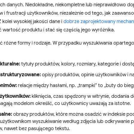
ch danych. Niedokładne, niekompletne lub nieprawidłowo 
 i frustracji użytkowników, niezależnie od tego, jak zaawans
Z kolei wysokiej jakości dane i
dobrze zaprojektowany mechan
wartość produktu i stać się częścią jego wyróżnika.
 różne formy i rodzaje. W przypadku wyszukiwania oparteg
kturalne:
tytuły produktów, kolory, rozmiary, kategorie i dos
ustrukturyzowane:
opisy produktów, opinie użytkowników i na
onimów:
relacje między hasłami, np. „trampki” to „buty do bieg
użytkowników:
kliknięcia, czas spędzony w witrynie, dodania d
agają modelom określić, co użytkownicy uważają za istotne.
alne:
obrazy produktów, które można osadzić w indeksie po
 użytkownikom wyszukiwanie według zdjęcia lub odkrywanie 
, nawet bez pasującego tekstu.