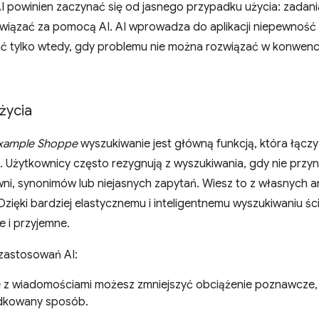
I powinien zaczynać się od jasnego przypadku użycia: zadani
wiązać za pomocą AI. AI wprowadza do aplikacji niepewność i
wać tylko wtedy, gdy problemu nie można rozwiązać w konwenc
życia
xample Shoppe
wyszukiwanie jest główną funkcją, która łącz
. Użytkownicy często rezygnują z wyszukiwania, gdy nie prz
i, synonimów lub niejasnych zapytań. Wiesz to z własnych ana
 Dzięki bardziej elastycznemu i inteligentnemu wyszukiwaniu 
e i przyjemne.
 zastosowań AI:
e z wiadomościami możesz zmniejszyć obciążenie poznawcz
dkowany sposób.