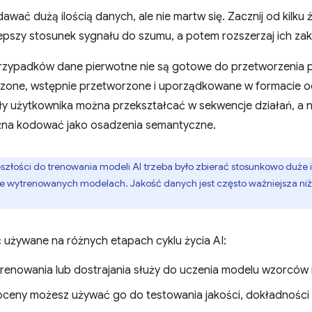
awać dużą ilością danych, ale nie martw się. Zacznij od kilku
lepszy stosunek sygnału do szumu, a potem rozszerzaj ich za
rzypadków dane pierwotne nie są gotowe do przetworzenia 
zone, wstępnie przetworzone i uporządkowane w formacie o
ły użytkownika można przekształcać w sekwencje działań, a 
na kodować jako osadzenia semantyczne.
szłości do trenowania modeli AI trzeba było zbierać stosunkowo duże 
e wytrenowanych modelach. Jakość danych jest często ważniejsza niż ich
używane na różnych etapach cyklu życia AI:
renowania lub
dostrajania
służy do uczenia modelu wzorców i r
ceny możesz używać go do testowania jakości, dokładności i