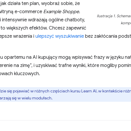
jak działa ten plan, wyobraź sobie, że
 witryną e-commerce
Example Shoppe
.
Ilustracja 1. Schem
i intensywnie wdrażają ogólne chatboty,
kompo
i to większych efektów. Chcesz zapewnić
epsze wrażenia i
ulepszyć wyszukiwanie
bez zakłócania pod
niu opartemu na AI kupujący mogą wpisywać frazy w języku na
erenie na zimę”, i uzyskiwać trafne wyniki, które mogliby po
owach kluczowych.
zie się pojawiać w różnych częściach kursu Learn AI, w kontekście róż
rzają się w wielu modułach.