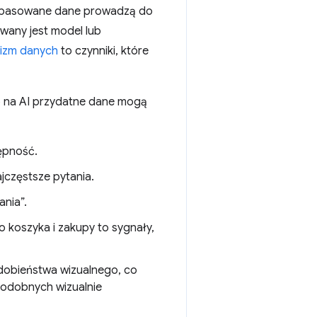
dopasowane dane prowadzą do
owany jest model lub
izm danych
to czynniki, które
o na AI przydatne dane mogą
tępność.
jczęstsze pytania.
ania”.
o koszyka i zakupy to sygnały,
dobieństwa wizualnego, co
podobnych wizualnie