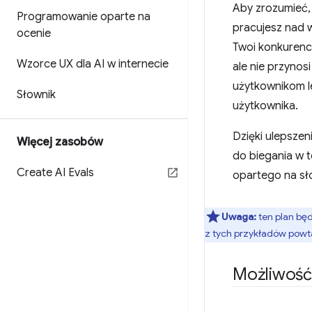
Aby zrozumieć, 
Programowanie oparte na
pracujesz nad
ocenie
Twoi konkurenc
Wzorce UX dla AI w internecie
ale nie przynos
użytkownikom l
Słownik
użytkownika.
Dzięki ulepsze
Więcej zasobów
do biegania w t
Create AI Evals
opartego na sł
Uwaga:
ten plan będ
z tych przykładów powta
Możliwość