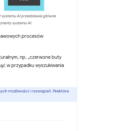
at systemu AI przedstawia główne
nenty systemu AI.
stawowych procesów
turalnym, np. „czerwone buty
minąć w przypadku wyszukiwania
nych możliwości i rozwiązań. Niektóre