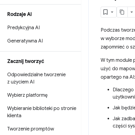
Rodzaje AI
Predykcyjna AI
Podczas tworzen
w wyborze model
Generatywna AI
zapomnieć o sz
W tym module p
Zacznij tworzyć
użyć do mapowa
Odpowiedzialne tworzenie
opartego na AI
z użyciem AI
Dlaczego 
Wybierz platformę
użytkowni
Jak będzie
Wybieranie biblioteki po stronie
klienta
Jak zadba
części sy
Tworzenie promptów