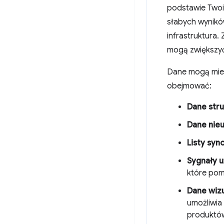
podstawie Twoi
słabych wyników
infrastruktura. 
mogą zwiększyć 
Dane mogą mieć
obejmować:
Dane stru
Dane nie
Listy syn
Sygnały 
które pom
Dane wizu
umożliwia
produktów