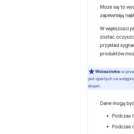
Może się to wyd
zapewniają naj
W większości p
zostać oczyszc
przykład sygna
produktów moż
Wskazówka:
w prze
jest opartych na wstępni
skupić.
Dane mogą być 
Podczas t
Podczas o