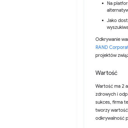
Na platfo
alternatyw
Jako dost
wyszukiwa
Odkrywanie war
RAND Corporat
projektów związ
Wartość
Wartość ma 2 as
zdrowych i odp
sukces, firma t
tworzy wartość
odkrywalność p