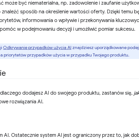
ć może być niematerialna, np. zadowolenie i zaufanie użytk
znaleźć sposób na określenie wartości oferty. Dzięki temu b
riorytetów, informowania o wpływie i przekonywania kluczowy
pomóc w podejmowaniu decyzji i umożliwić pomiar sukcesu.
ji
Odkrywanie przypadków użycia AI
znajdziesz uporządkowane podejś
nia priorytetów przypadków użycia w przypadku Twojego produktu.
ie
, dlaczego dodajesz AI do swojego produktu, zastanów się,
ja
owe rozwiązania AI.
 AI. Ostatecznie system AI jest ograniczony przez to, jak dob