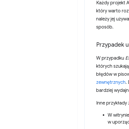
Każdy projekt A
który warto roz
należy jej uży
sposób.
Przypadek u
W przypadku
E
których szukają
błędów w pisown
zewnętrznych
.
bardziej wydajn
Inne przykłady
W witryni
w uporzą