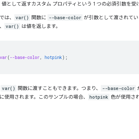
値として返すカスタム プロパティという 1 つの必須引数を受
では、
var()
関数に
--base-color
が引数として渡されてい
、
var()
は値を返します。
var
(
--base-color
,
hotpink
);
を
var()
関数に渡すこともできます。つまり、
--base-color
に使用されます。このサンプルの場合、
hotpink
色が使用さ