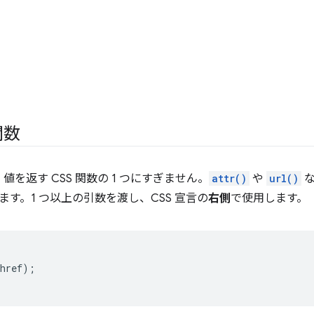
関数
値を返す CSS 関数の 1 つにすぎません。
attr()
や
url()
な
す。1 つ以上の引数を渡し、CSS 宣言の
右側
で使用します。
href
);