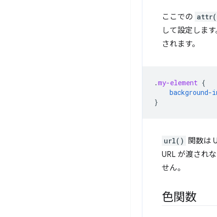
ここでの
attr(
して設定します
されます。
.
my-element
{
background-i
}
url()
関数は U
URL が渡され
せん。
色関数