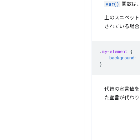
var()
関数は、
上のスニペット
されている場合
.
my-element
{
background
:
}
代替の宣言値
た
宣言
が代わり