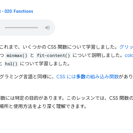
 - 020: Functions
これまで、いくつかの CSS 関数について学習しました。
グリ
立つ
minmax()
と
fit-content()
について説明しました。
col
と
hsl()
について学習しました。
グラミング言語と同様に、
CSS には
多数
の組み込み関数
があり
S 関数には特定の目的があります。このレッスンでは、CSS 関
場所と使用方法をより深く理解できます。