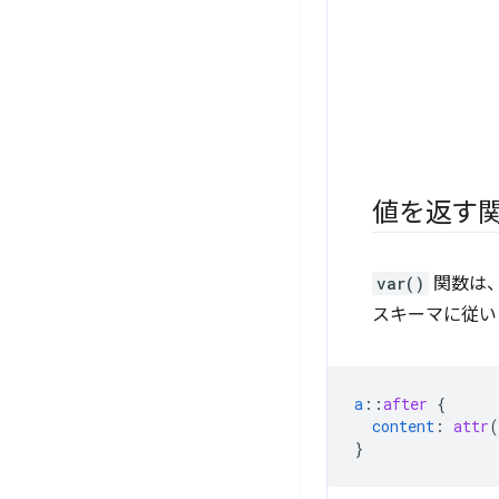
値を返す
var()
関数は、
スキーマに従いま
a
::
after
{
content
:
attr
(
}