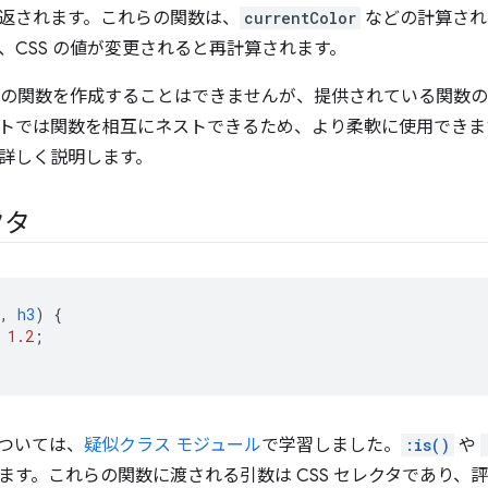
返されます。これらの関数は、
currentColor
などの計算され
、CSS の値が変更されると再計算されます。
独自の関数を作成することはできませんが、提供されている関数
トでは関数を相互にネストできるため、より柔軟に使用できま
詳しく説明します。
クタ
,
h3
)
{
1.2
;
ついては、
疑似クラス モジュール
で学習しました。
:is()
や
ます。これらの関数に渡される引数は CSS セレクタであり、