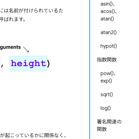
asin()、
には名前が付けられているた
acos()、
atan()
呼ばれます。
atan2()
hypot()
指数関数
pow()、
exp()
sqrt()
log()
署名関連の
関数
何が起こっているかに関係なく、