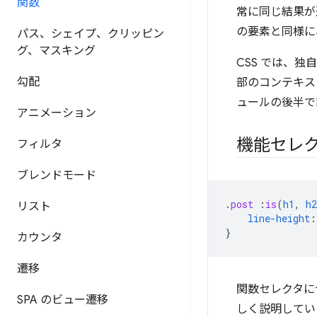
関数
常に同じ結果が
の要素と同様に
パス、シェイプ、クリッピン
グ、マスキング
CSS では、
勾配
部のコンテキス
ュールの後半で
アニメーション
機能セレ
フィルタ
ブレンドモード
.
post
:
is
(
h1
,
h2
リスト
line-height
:
}
カウンタ
遷移
関数セレクタに
SPA のビュー遷移
しく説明してい