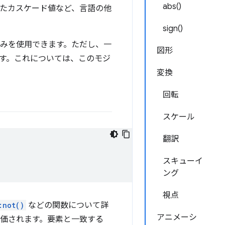
abs()
たカスケード値など、言語の他
sign()
のみを使用できます。ただし、一
図形
す。これについては、このモジ
変換
回転
スケール
翻訳
スキューイ
ング
視点
:not()
などの関数について詳
アニメーシ
評価されます。要素と一致する