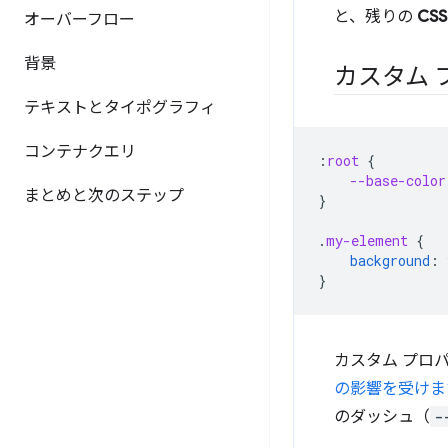
と、残りの
CS
オーバーフロー
背景
カスタム 
テキストとタイポグラフィ
コンテナクエリ
:
root
{
--base-color
まとめと次のステップ
}
.
my-element
{
background
:
}
カスタム プロ
の影響を受けま
のダッシュ（
-