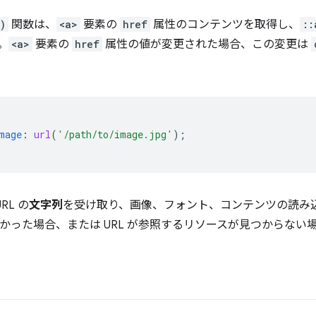
)
関数は、
<a>
要素の
href
属性のコンテンツを取得し、
::
。
<a>
要素の
href
属性の値が変更された場合、この変更は
mage
:
url
(
'/path/to/image.jpg'
);
RL の
文字列
を受け取り、画像、フォント、コンテンツの読み
なかった場合、または URL が参照するリソースが見つからない