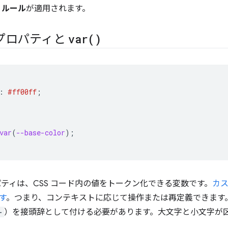
S ルール
が適用されます。
プロパティと
var(
)
:
#ff00ff
;
var
(
--base-color
);
パティは、CSS コード内の値をトークン化できる変数です。
カス
す
。つまり、コンテキストに応じて操作または再定義できます。カ
-
）を接頭辞として付ける必要があります。大文字と小文字が