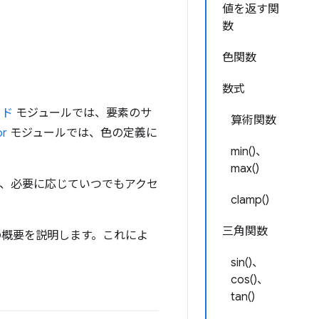
値を返す関
数
色関数
数式
ッド
モジュールでは、要素のサ
算術関数
or
モジュールでは、色の定義に
min()、
max()
、必要に応じていつでもアクセ
clamp()
三角関数
数の概要を説明します。これによ
sin()、
cos()、
tan()