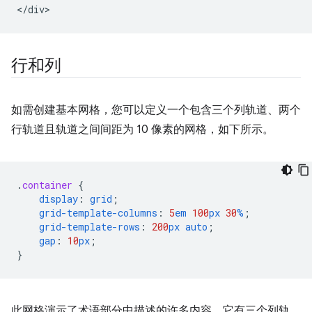
行和列
如需创建基本网格，您可以定义一个包含三个列轨道、两个
行轨道且轨道之间间距为 10 像素的网格，如下所示。
.
container
{
display
:
grid
;
grid-template-columns
:
5
em
100
px
30
%
;
grid-template-rows
:
200
px
auto
;
gap
:
10
px
;
}
此网格演示了术语部分中描述的许多内容。它有三个列轨