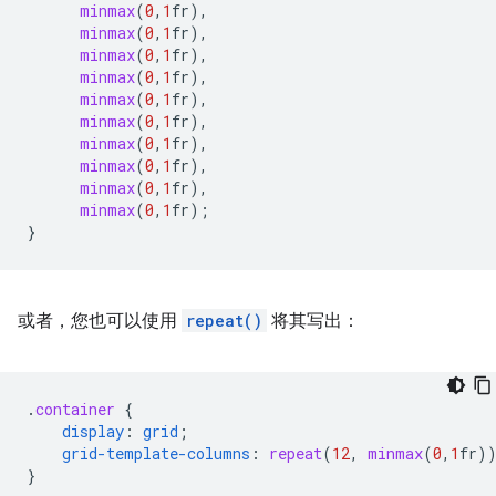
minmax
(
0
,
1
fr
),
minmax
(
0
,
1
fr
),
minmax
(
0
,
1
fr
),
minmax
(
0
,
1
fr
),
minmax
(
0
,
1
fr
),
minmax
(
0
,
1
fr
),
minmax
(
0
,
1
fr
),
minmax
(
0
,
1
fr
),
minmax
(
0
,
1
fr
),
minmax
(
0
,
1
fr
);
}
或者，您也可以使用
repeat()
将其写出：
.
container
{
display
:
grid
;
grid-template-columns
:
repeat
(
12
,
minmax
(
0
,
1
fr
)
}