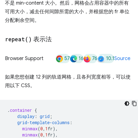
不是 min-content 大小。然后，网格会占用容器中的所有
可用大小，减去任何间隙所需的大小，并根据您的 fr 单位
分配剩余空间。
repeat(
)
表示法
57
16
76
10.1
Browser Support
Source
如果您想创建 12 列的轨道网格，且各列宽度相等，可以使
用以下 CSS。
.
container
{
display
:
grid
;
grid-template-columns
:
minmax
(
0
,
1
fr
),
minmax
(
0
,
1
fr
),