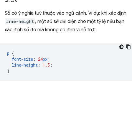
.2, .3).
Số có ý nghĩa tuỳ thuộc vào ngữ cảnh. Ví dụ: khi xác định
line-height
, một số sẽ đại diện cho một tỷ lệ nếu bạn
xác định số đó mà không có đơn vị hỗ trợ:
p
{
font-size
:
24
px
;
line-height
:
1.5
;
}