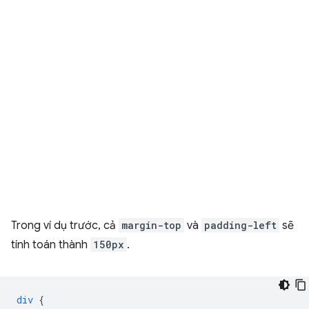
Trong ví dụ trước, cả
margin-top
và
padding-left
sẽ
tính toán thành
150px
.
div
{