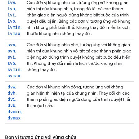
lvw
,
Các đơn vị khung nhìn lớn, tương ứng với không gian
lvh
,
hiển thị của khung nhìn, trong đó tất cả các thành
lvi
,
phần giao diện người dùng không bắt buộc của trình
lvb
,
duyệt đều bị ẩn. Bằng các đơn vị tương ứng với khung
lvmin
,
nhìn không phải biến thể. Không thay đổi miễn là kích
lvmax
thước khung nhìn không thay đổi.
svw
,
Các đơn vị khung nhìn nhỏ, tương ứng với không gian
svh
,
hiển thị của khung nhìn với tất cả các thành phần giao
svi
,
diện người dùng trình duyệt không bắt buộc đều hiển
svb
,
thị. Không thay đổi miễn là kích thước khung nhìn
svmin
,
không thay đổi.
svmax
dvw
,
Các đơn vị khung nhìn động, tương ứng với không
dvh
,
gian hiển thị hiện tại của khung nhìn. Thay đổi khi các
dvi
,
thành phần giao diện người dùng của trình duyệt hiển
dvb
,
thị hoặc bị ẩn.
dvmin
,
dvmax
Đơn vị tương ứng với vùng chứa