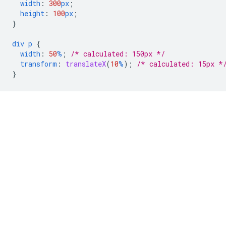
width
:
300
px
;
height
:
100
px
;
}
div
p
{
width
:
50
%
;
/* calculated: 150px */
transform
:
translateX
(
10
%
);
/* calculated: 15px *
}