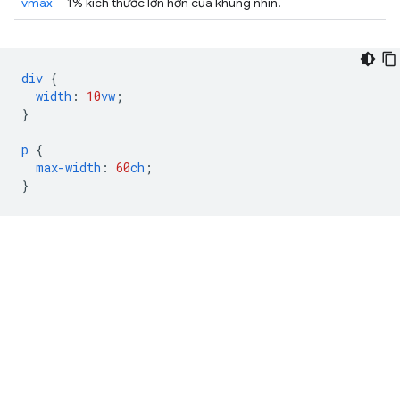
vmax
1% kích thước lớn hơn của khung nhìn.
div
{
width
:
10
vw
;
}
p
{
max-width
:
60
ch
;
}