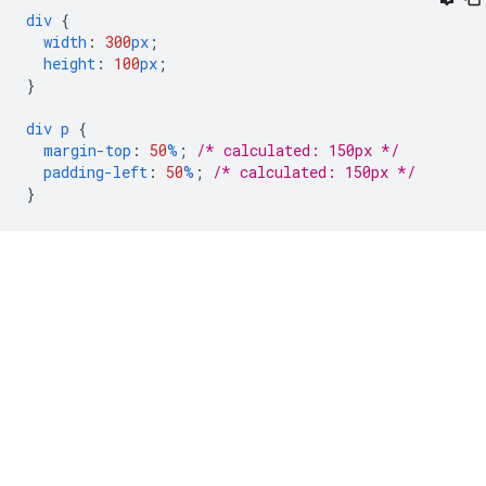
div
{
width
:
300
px
;
height
:
100
px
;
}
div
p
{
margin-top
:
50
%
;
/* calculated: 150px */
padding-left
:
50
%
;
/* calculated: 150px */
}