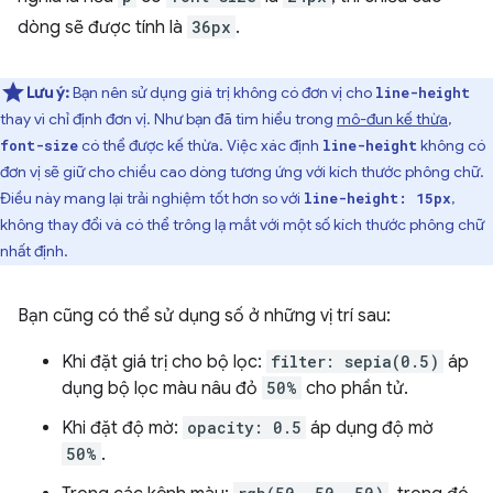
dòng sẽ được tính là
36px
.
Lưu ý:
Bạn nên sử dụng giá trị không có đơn vị cho
line-height
thay vì chỉ định đơn vị. Như bạn đã tìm hiểu trong
mô-đun kế thừa
,
có thể được kế thừa. Việc xác định
không có
font-size
line-height
đơn vị sẽ giữ cho chiều cao dòng tương ứng với kích thước phông chữ.
Điều này mang lại trải nghiệm tốt hơn so với
,
line-height: 15px
không thay đổi và có thể trông lạ mắt với một số kích thước phông chữ
nhất định.
Bạn cũng có thể sử dụng số ở những vị trí sau:
Khi đặt giá trị cho bộ lọc:
filter: sepia(0.5)
áp
dụng bộ lọc màu nâu đỏ
50%
cho phần tử.
Khi đặt độ mờ:
opacity: 0.5
áp dụng độ mờ
50%
.