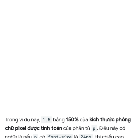
Trong ví dụ này,
1.5
bằng
150%
của
kích thước phông
chữ pixel được tính toán
của phần tử
p
. Điều này có
nghĩa là nếu
p
có
font-size
là
24px
, thì chiều cao