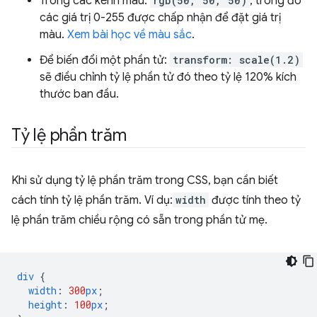
Trong các kênh màu:
rgb(50, 50, 50)
, trong đó
các giá trị 0-255 được chấp nhận để đặt giá trị
màu.
Xem bài học về màu sắc
.
Để biến đổi một phần tử:
transform: scale(1.2)
sẽ điều chỉnh tỷ lệ phần tử đó theo tỷ lệ 120% kích
thước ban đầu.
Tỷ lệ phần trăm
Khi sử dụng tỷ lệ phần trăm trong CSS, bạn cần biết
cách tính tỷ lệ phần trăm. Ví dụ:
width
được tính theo tỷ
lệ phần trăm chiều rộng có sẵn trong phần tử mẹ.
div
{
width
:
300
px
;
height
:
100
px
;