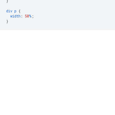
}
div
p
{
width
:
50
%
;
}