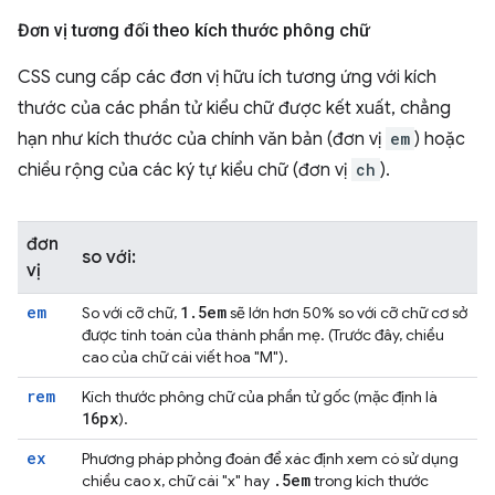
Đơn vị tương đối theo kích thước phông chữ
CSS cung cấp các đơn vị hữu ích tương ứng với kích
thước của các phần tử kiểu chữ được kết xuất, chẳng
hạn như kích thước của chính văn bản (đơn vị
em
) hoặc
chiều rộng của các ký tự kiểu chữ (đơn vị
ch
).
đơn
so với:
vị
em
1
.
5em
So với cỡ chữ,
sẽ lớn hơn 50% so với cỡ chữ cơ sở
được tính toán của thành phần mẹ. (Trước đây, chiều
cao của chữ cái viết hoa "M").
rem
Kích thước phông chữ của phần tử gốc (mặc định là
16px
).
ex
Phương pháp phỏng đoán để xác định xem có sử dụng
.
5em
chiều cao x, chữ cái "x" hay
trong kích thước