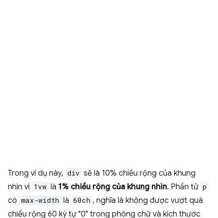
Trong ví dụ này,
div
sẽ là 10% chiều rộng của khung
nhìn vì
1vw
là
1% chiều rộng của khung nhìn
. Phần tử
p
có
max-width
là
60ch
, nghĩa là không được vượt quá
chiều rộng 60 ký tự "0" trong phông chữ và kích thước