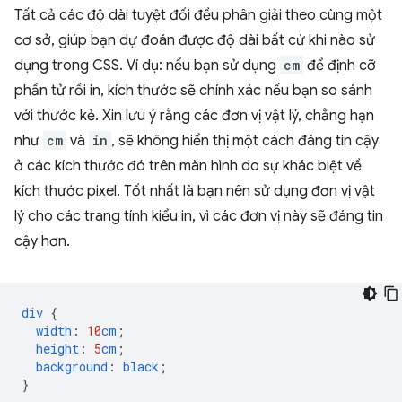
Tất cả các độ dài tuyệt đối đều phân giải theo cùng một
cơ sở, giúp bạn dự đoán được độ dài bất cứ khi nào sử
dụng trong CSS. Ví dụ: nếu bạn sử dụng
cm
để định cỡ
phần tử rồi in, kích thước sẽ chính xác nếu bạn so sánh
với thước kẻ. Xin lưu ý rằng các đơn vị vật lý, chẳng hạn
như
cm
và
in
, sẽ không hiển thị một cách đáng tin cậy
ở các kích thước đó trên màn hình do sự khác biệt về
kích thước pixel. Tốt nhất là bạn nên sử dụng đơn vị vật
lý cho các trang tính kiểu in, vì các đơn vị này sẽ đáng tin
cậy hơn.
div
{
width
:
10
cm
;
height
:
5
cm
;
background
:
black
;
}