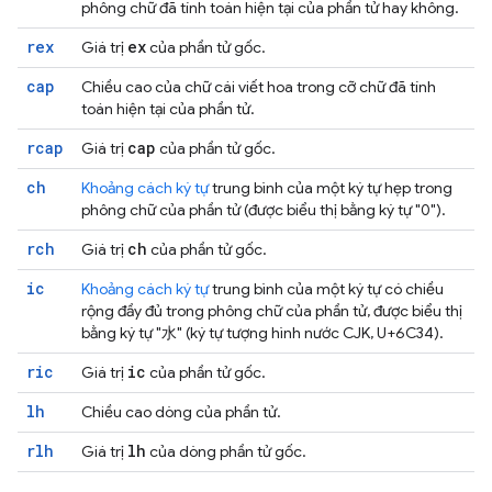
phông chữ đã tính toán hiện tại của phần tử hay không.
rex
ex
Giá trị
của phần tử gốc.
cap
Chiều cao của chữ cái viết hoa trong cỡ chữ đã tính
toán hiện tại của phần tử.
rcap
cap
Giá trị
của phần tử gốc.
ch
Khoảng cách ký tự
trung bình của một ký tự hẹp trong
phông chữ của phần tử (được biểu thị bằng ký tự "0").
rch
ch
Giá trị
của phần tử gốc.
ic
Khoảng cách ký tự
trung bình của một ký tự có chiều
rộng đầy đủ trong phông chữ của phần tử, được biểu thị
bằng ký tự "水" (ký tự tượng hình nước CJK, U+6C34).
ric
ic
Giá trị
của phần tử gốc.
lh
Chiều cao dòng của phần tử.
rlh
lh
Giá trị
của dòng phần tử gốc.