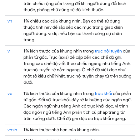
trên chiều rộng của trang để khi người dùng đổi kích
thước, phông chữ cũng sẽ đổi kích thước.
vh
1% chiều cao của khung nhìn. Bạn có thể sử dụng
thuộc tính này để sắp xếp các mục trong giao diện
người dùng, ví dụ: nếu bạn có thanh công cụ chân
trang.
vi
1% kích thước của khung nhìn trong
trục nội tuyến
của
phần tử gốc. Trục (axis) đề cập đến các chế độ ghi.
Trong các chế độ viết theo chiều ngang như tiếng Anh,
trục nội tuyến sẽ nằm ngang. Ở chế độ viết dọc như
một số kiểu chữ Nhật, trục nội tuyến chạy từ trên xuống
dưới.
vb
1% kích thước của khung nhìn trong
trục khối
của phần
tử gốc. Đối với trục khối, đây sẽ là hướng của ngôn ngữ.
Các ngôn ngữ như tiếng Anh có trục khối dọc, vì trình
đọc ngôn ngữ tiếng Anh phân tích cú pháp trang từ
trên xuống dưới. Chế độ ghi dọc có trục khối ngang.
vmin
1% kích thước nhỏ hơn của khung nhìn.