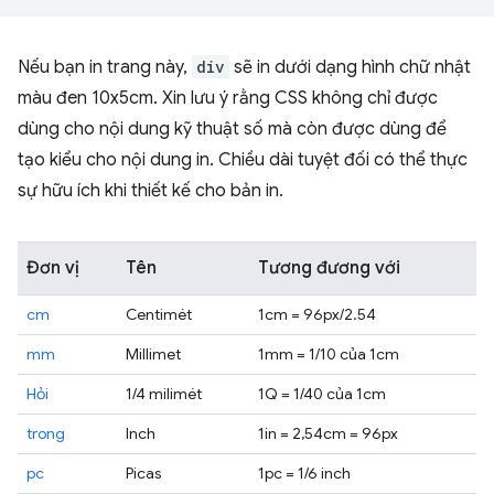
Nếu bạn in trang này,
div
sẽ in dưới dạng hình chữ nhật
màu đen 10x5cm. Xin lưu ý rằng CSS không chỉ được
dùng cho nội dung kỹ thuật số mà còn được dùng để
tạo kiểu cho nội dung in. Chiều dài tuyệt đối có thể thực
sự hữu ích khi thiết kế cho bản in.
Đơn vị
Tên
Tương đương với
cm
Centimét
1cm = 96px/2.54
mm
Millimet
1mm = 1/10 của 1cm
Hỏi
1/4 milimét
1Q = 1/40 của 1cm
trong
Inch
1in = 2,54cm = 96px
pc
Picas
1pc = 1/6 inch