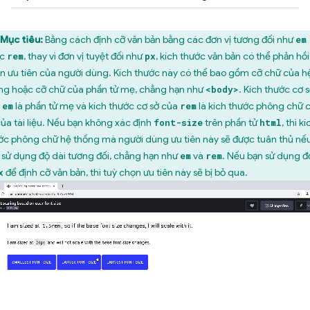
Mục tiêu:
Bằng cách định cỡ văn bản bằng các đơn vị tương đối như
em
ặc
, thay vì đơn vị tuyệt đối như
, kích thước văn bản có thể phản hồi
rem
px
n ưu tiên của người dùng. Kích thước này có thể bao gồm cỡ chữ của h
ng hoặc cỡ chữ của phần tử mẹ, chẳng hạn như
. Kích thước cơ 
<body>
a
là phần tử mẹ và kích thước cơ sở của
là kích thước phông chữ 
em
rem
của tài liệu. Nếu bạn không xác định
trên phần tử
, thì kí
font-size
html
ớc phông chữ hệ thống mà người dùng ưu tiên này sẽ được tuân thủ nế
 sử dụng độ dài tương đối, chẳng hạn như
và
. Nếu bạn sử dụng đ
em
rem
để định cỡ văn bản, thì tuỳ chọn ưu tiên này sẽ bị bỏ qua.
x