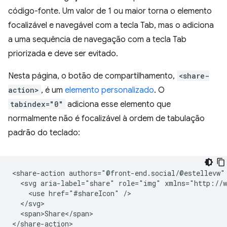
código-fonte. Um valor de 1 ou maior torna o elemento
focalizável e navegável com a tecla Tab, mas o adiciona
a uma sequência de navegação com a tecla Tab
priorizada e deve ser evitado.
Nesta página, o botão de compartilhamento,
<share-
action>
, é um
elemento personalizado
. O
tabindex="0"
adiciona esse elemento que
normalmente não é focalizável à ordem de tabulação
padrão do teclado:
<share-action authors="@front-end.social/@estellevw"
  <svg aria-label="share" role="img" xmlns="http://w
    <use href="#shareIcon" />

  </svg>

  <span>Share</span>
