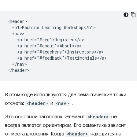
<header>

  <h1>Machine Learning Workshop</h1>

  <nav>

    <a href="#reg">Register</a>

    <a href="#about">About</a>

    <a href="#teachers">Instructors</a>

    <a href="#feedback">Testimonials</a>

  </nav>

В этом коде используются две семантические точки
отсчета:
<header>
и
<nav>
.
Это основной заголовок. Элемент
<header>
не
всегда является ориентиром. Его семантика зависит
от места вложения. Когда
<header>
находится на