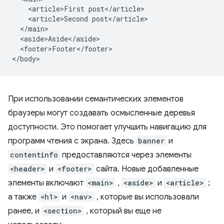
    <article>First post</article>

    <article>Second post</article>

  </main>

  <aside>Aside</aside>

  <footer>Footer</footer>

При использовании семантических элементов
браузеры могут создавать осмысленные деревья
доступности. Это помогает улучшить навигацию для
программ чтения с экрана. Здесь
banner
и
contentinfo
предоставляются через элементы
<header>
и
<footer>
сайта. Новые добавленные
элементы включают
<main>
,
<aside>
и
<article>
;
а также
<h1>
и
<nav>
, которые вы использовали
ранее, и
<section>
, который вы еще не