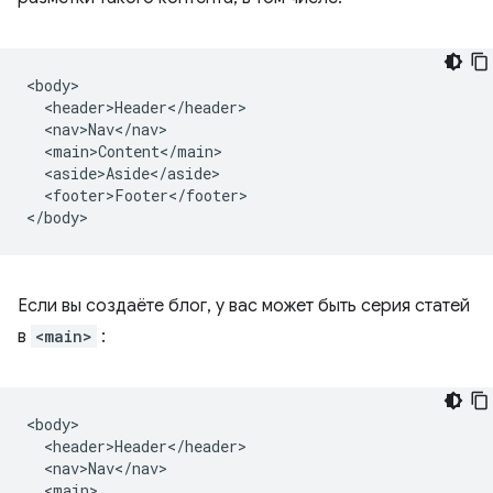
<body>

  <header>Header</header>

  <nav>Nav</nav>

  <main>Content</main>

  <aside>Aside</aside>

  <footer>Footer</footer>

Если вы создаёте блог, у вас может быть серия статей
в
<main>
:
<body>

  <header>Header</header>

  <nav>Nav</nav>

  <main>
