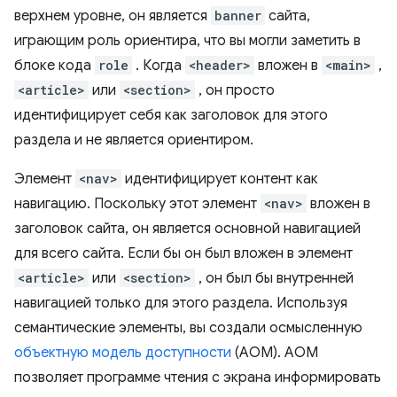
верхнем уровне, он является
banner
сайта,
играющим роль ориентира, что вы могли заметить в
блоке кода
role
. Когда
<header>
вложен в
<main>
,
<article>
или
<section>
, он просто
идентифицирует себя как заголовок для этого
раздела и не является ориентиром.
Элемент
<nav>
идентифицирует контент как
навигацию. Поскольку этот элемент
<nav>
вложен в
заголовок сайта, он является основной навигацией
для всего сайта. Если бы он был вложен в элемент
<article>
или
<section>
, он был бы внутренней
навигацией только для этого раздела. Используя
семантические элементы, вы создали осмысленную
объектную модель доступности
(AOM). AOM
позволяет программе чтения с экрана информировать