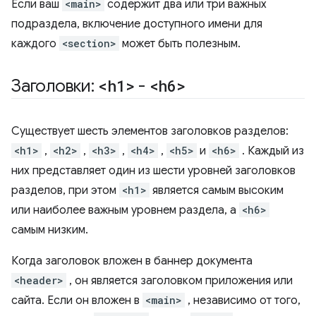
Если ваш
<main>
содержит два или три важных
подраздела, включение доступного имени для
каждого
<section>
может быть полезным.
Заголовки:
<h1>
-
<h6>
Существует шесть элементов заголовков разделов:
<h1>
,
<h2>
,
<h3>
,
<h4>
,
<h5>
и
<h6>
. Каждый из
них представляет один из шести уровней заголовков
разделов, при этом
<h1>
является самым высоким
или наиболее важным уровнем раздела, а
<h6>
самым низким.
Когда заголовок вложен в баннер документа
<header>
, он является заголовком приложения или
сайта. Если он вложен в
<main>
, независимо от того,