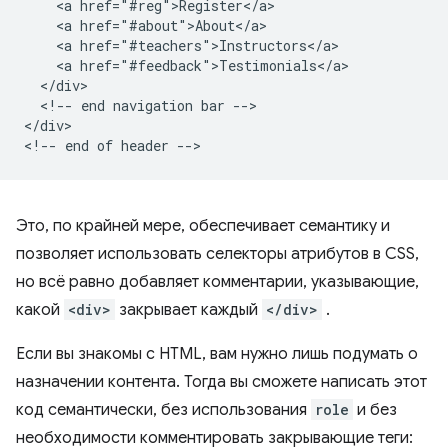
    <a href="#reg">Register</a>

    <a href="#about">About</a>

    <a href="#teachers">Instructors</a>

    <a href="#feedback">Testimonials</a>

  </div>

  <!-- end navigation bar -->

</div>

Это, по крайней мере, обеспечивает семантику и
позволяет использовать селекторы атрибутов в CSS,
но всё равно добавляет комментарии, указывающие,
какой
<div>
закрывает каждый
</div>
.
Если вы знакомы с HTML, вам нужно лишь подумать о
назначении контента. Тогда вы сможете написать этот
код семантически, без использования
role
и без
необходимости комментировать закрывающие теги: