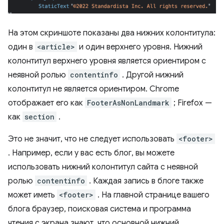
На этом скриншоте показаны два нижних колонтитула:
один в
<article>
и один верхнего уровня. Нижний
колонтитул верхнего уровня является ориентиром с
неявной ролью
contentinfo
. Другой нижний
колонтитул не является ориентиром. Chrome
отображает его как
FooterAsNonLandmark
; Firefox —
как
section
.
Это не значит, что не следует использовать
<footer>
. Например, если у вас есть блог, вы можете
использовать нижний колонтитул сайта с неявной
ролью
contentinfo
. Каждая запись в блоге также
может иметь
<footer>
. На главной странице вашего
блога браузер, поисковая система и программа
чтения с экрана знают, что основной нижний