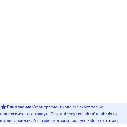
Примечание:
Этот фрагмент кода включает только
содержимое тега
. Теги
,
,
и
<body>
<!doctype>
<html>
<body>
метаинформация были рассмотрены в
модуле «Метаданные»
.