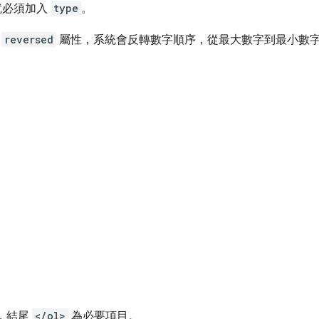
就必須加入
type
。
值
reversed
屬性，系統會反轉數字順序，從最大數字到最小數
，結尾
</ol>
為必要項目。