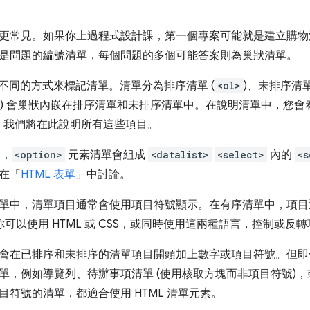
更常見。如果你上過程式設計課，第一個專案可能就是建立購物
是問題的編號清單，每個問題的多個可能答案則為巢狀清單。
種不同的方式來標記清單。清單分為排序清單 (
<ol>
)、未排序清單
) 會巢狀內嵌在排序清單和未排序清單中。在說明清單中，您會看
。我們將在此說明所有這些項目。
中，
<option>
元素清單會組成
<datalist>
<select>
內的
<s
在「
HTML 表單
」中討論。
單中，清單項目通常會使用項目符號顯示。在有序清單中，項目通
你可以使用 HTML 或 CSS，或同時使用這兩種語言，控制或
會在已排序和未排序的清單項目開頭加上數字或項目符號。但即
單，例如導覽列、待辦事項清單 (使用核取方塊而非項目符號)
目符號的清單，都適合使用 HTML 清單元素。