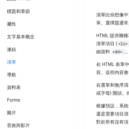
標題和章節
清單比你想像中
單。選擇題通常
屬性
HTML 提供幾
文字基本概念
清單項目 (
<li>
連結
細資料
<dd>.
清單
在 HTML 表單
容。這些內容會
導航
在選單和無序清
資料表
或字母) 開頭。
Forms
根據預設，系統
圖片
還是需要項目清
對於所有沒有項
音效與影片