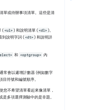
清單或待辦事項清單。這些是清
 (
<ul>
) 和說明清單 (
<dl>
)。
到說明字詞 (
<dt>
) 和說明詳
elect>
和
<optgroup>
內
常會以遞增計數器 (例如數字
反轉項目符號和編號順序。
使您不希望清單看起來像清單，
，或是多項選擇測驗中的是非題。