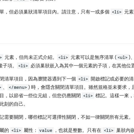
單，但必須巢狀清單項目內。請注意，只有一或多個
<li>
元素
>
元素，但尚未正式介紹。
<li>
元素可以是無序清單 (
<ul>
)
直接子項。
<li>
必須巢狀嵌入為其中一個元素的子項，在其他位
閉清單項目，因為瀏覽器遇到下一個
<li>
開啟標記或必要的清
>
、
</menu>
) 時，會隱含關閉清單項目。雖然規格並未要求
目，以節省一些位元組，但您仍應關閉
<li>
標記。這樣一來，
此刻的自己。
記需要關閉，哪些標記可選擇性關閉，不如一律關閉所有元素。
專屬的
<li>
屬性：
value
，也就是整數。只有在
<li>
巢狀內