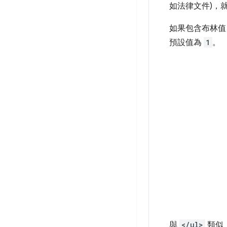
如法律文件)，
如果包含布林
預設值為
1
。
與
</ul>
類似