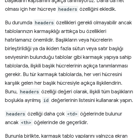
başlıkların kapsamını açıkça tanımlıyoruz. Daha da net
olması için her hücreye
headers
özelliğini ekledik.
Bu durumda
headers
özellikleri gerekli olmayabilir ancak
tablolarınızın karmaşıklığı arttıkça bu özellikleri
hatırlamanız önemlidir. Başlıkların veya hücrelerin
birleştirildiği ya da ikiden fazla sütun veya satır başlığı
seviyesinin bulunduğu tablolar gibi karmaşık yapıya sahip
tablolarda, ilişkili başlık hücrelerinin açıkça tanımlanması
gerekir. Bu tür karmaşık tablolarda, her veri hücresini
karşılık gelen her başlık hücresiyle açıkça ilişkilendirin.
Bunu,
headers
özelliği değeri olarak, ilişkili tüm başlıkların
boşlukla ayrılmış
id
değerlerinin listesini kullanarak yapın.
headers
özelliği daha çok
<td>
öğelerinde bulunur
ancak
<th>
öğelerinde de geçerlidir.
Bununla birlikte, karmaşık tablo yapılarını yalnızca ekran