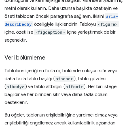
uzunluğuna ve karmaşıklığına bağlıdır. Kısa ise altyazının iç
metni olarak kullanın. Daha uzunsa başlıkta özetleyin ve
özeti tablodan önceki paragrafta sağlayın. İkisini
aria-
describedby
özelliğiyle ilişkilendirin. Tabloyu
<figure>
içine, özeti ise
<figcaption>
içine yerleştirmek de bir
seçenektir.
Veri bölümleme
Tabloların içeriği en fazla üç bölümden oluşur: sıfır veya
daha fazla tablo başlığı (
<thead>
), tablo gövdesi
(
<tbody>
) ve tablo altbilgisi (
<tfoot>
). Her biri isteğe
bağlıdır ve her birinden sıfır veya daha fazla bölüm
desteklenir.
Bu öğeler, tablonun erişilebilirliğine yardımcı olmaz veya
erişilebilirliği engellemez ancak kullanılabilirlik açısından