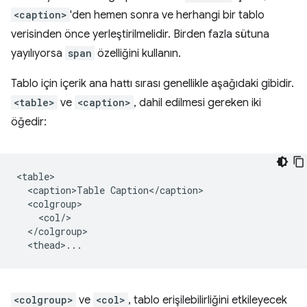
<caption>
'den hemen sonra ve herhangi bir tablo
verisinden önce yerleştirilmelidir. Birden fazla sütuna
yayılıyorsa
span
özelliğini kullanın.
Tablo için içerik ana hattı sırası genellikle aşağıdaki gibidir.
<table>
ve
<caption>
, dahil edilmesi gereken iki
öğedir:
<table>

  <caption>Table Caption</caption>

  <colgroup>

    <col/>

  </colgroup>

<colgroup>
ve
<col>
, tablo erişilebilirliğini etkileyecek