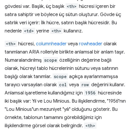
gövdesi var. Başlık, üç başlık
<th>
hücresi içeren bir
satıra sahiptir ve böylece üç sütun oluşturur. Gövde üç
satırlık veri içerir: İlk hücre, satırın başlık hücresidir. Bu
nedenle
<td>
yerine
<th>
kullanırız.
<th>
hücresi,
columnheader
veya
rowheader
olarak
tanımlanan ARIA rolleriyle birlikte anlamsal bir anlam taşır.
Numaralandırılmış
scope
özelliğinin değerine bağlı
olarak, hücreyi tablo hücrelerinin sütunu veya satırının
başlığı olarak tanımlar.
scope
açıkça ayarlanmamışsa
tarayıcı varsayılan olarak
col
veya
row
değerini kullanır.
Anlamsal işaretleme kullandığımız için
1956
hücresinde
iki başlık var: Yıl ve Lou Minious. Bu ilişkilendirme, "1956"nın
"Lou Minious"un mezuniyet "yılı" olduğunu gösterir. Bu
örnekte, tablonun tamamını görebildiğimiz için
ilişkilendirme görsel olarak belirgindir.
<th>