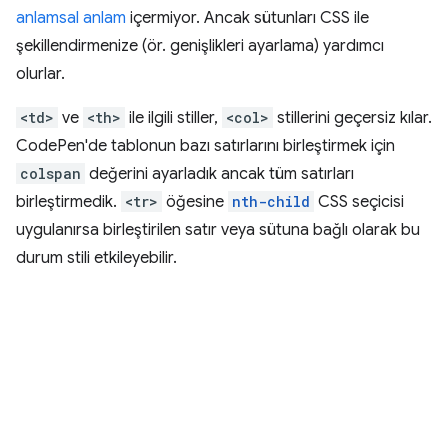
anlamsal anlam
içermiyor. Ancak sütunları CSS ile
şekillendirmenize (ör. genişlikleri ayarlama) yardımcı
olurlar.
<td>
ve
<th>
ile ilgili stiller,
<col>
stillerini geçersiz kılar.
CodePen'de tablonun bazı satırlarını birleştirmek için
colspan
değerini ayarladık ancak tüm satırları
birleştirmedik.
<tr>
öğesine
nth-child
CSS seçicisi
uygulanırsa birleştirilen satır veya sütuna bağlı olarak bu
durum stili etkileyebilir.