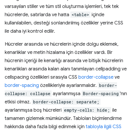
varsayılan stiller ve tüm stil oluşturma işlemleri, tek tek
hücrelerde, satırlarda ve hatta
<table>
içinde
kullanılabilen, desteği sonlandırılmış özellikler yerine CSS
ile daha iyi kontrol edilir.
Hücreler arasında ve hücrelerin içinde dolgu eklemek,
kenarlıklar ve metin hizalama için özellikler vardı. Bir
hücrenin içeriği ile kenarlığı arasında ve bitişik hücrelerin
kenarlıkları arasında kalan alanı tanımlayan cellpadding ve
cellspacing özellikleri sırasıyla CSS
border-collapse
ve
border-spacing
özellikleriyle ayarlanmalıdır.
border-
collapse: collapse
ayarlanmışsa
Border-spacing
'nın
etkisi olmaz.
border-collapse: separate;
ayarlanmışsa boş hücreleri
empty-cells: hide;
ile
tamamen gizlemek mümkündür. Tabloları biçimlendirme
hakkında daha fazla bilgi edinmek için
tabloyla ilgili CSS