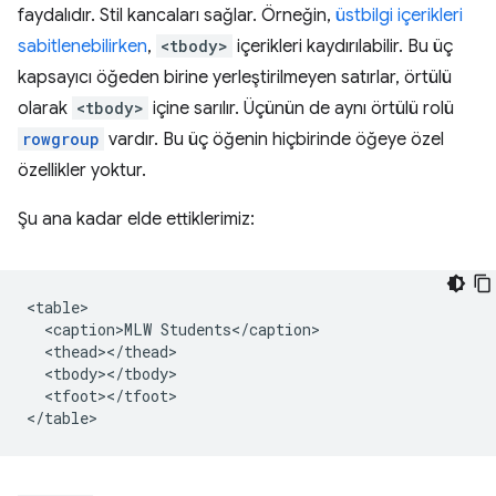
faydalıdır. Stil kancaları sağlar. Örneğin,
üstbilgi içerikleri
sabitlenebilirken
,
<tbody>
içerikleri kaydırılabilir. Bu üç
kapsayıcı öğeden birine yerleştirilmeyen satırlar, örtülü
olarak
<tbody>
içine sarılır. Üçünün de aynı örtülü rolü
rowgroup
vardır. Bu üç öğenin hiçbirinde öğeye özel
özellikler yoktur.
Şu ana kadar elde ettiklerimiz:
<table>

  <caption>MLW Students</caption>

  <thead></thead>

  <tbody></tbody>

  <tfoot></tfoot>
