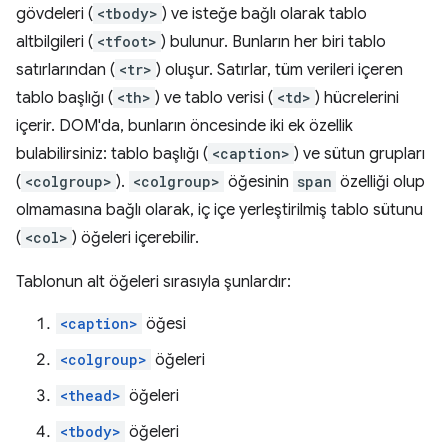
gövdeleri (
<tbody>
) ve isteğe bağlı olarak tablo
altbilgileri (
<tfoot>
) bulunur. Bunların her biri tablo
satırlarından (
<tr>
) oluşur. Satırlar, tüm verileri içeren
tablo başlığı (
<th>
) ve tablo verisi (
<td>
) hücrelerini
içerir. DOM'da, bunların öncesinde iki ek özellik
bulabilirsiniz: tablo başlığı (
<caption>
) ve sütun grupları
(
<colgroup>
).
<colgroup>
öğesinin
span
özelliği olup
olmamasına bağlı olarak, iç içe yerleştirilmiş tablo sütunu
(
<col>
) öğeleri içerebilir.
Tablonun alt öğeleri sırasıyla şunlardır:
<caption>
öğesi
<colgroup>
öğeleri
<thead>
öğeleri
<tbody>
öğeleri