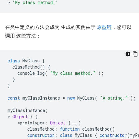
>
"My class method."
在类中定义的方法会成为 生成的实例由于
原型链
，您可以
调用 这些方法：
class
MyClass
{
classMethod
()
{
console
.
log
(
"My class method."
);
}
}
const
myClassInstance
=
new
MyClass
(
"A string."
);
myClassInstance
;
>
Object
{
}
<
prototype
>
:
Object
{
…
}
classMethod
:
function
classMethod
()
constructor
:
class
MyClass
{
constructor
(
myP