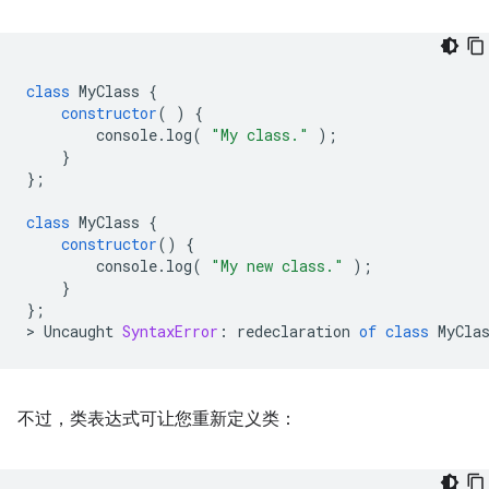
class
MyClass
{
constructor
(
)
{
console
.
log
(
"My class."
);
}
};
class
MyClass
{
constructor
()
{
console
.
log
(
"My new class."
);
}
};
>
Uncaught
SyntaxError
:
redeclaration
of
class
MyCla
不过，类表达式可让您重新定义类：