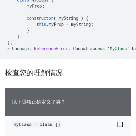
myProp
;
constructor
(
myString
)
{
this
.
myProp
=
myString
;
}
};
};
>
Uncaught
ReferenceError
:
Cannot
access
'MyClass'
b
检查您的理解情况
以下哪项正确定义了类？
myClass = class {}