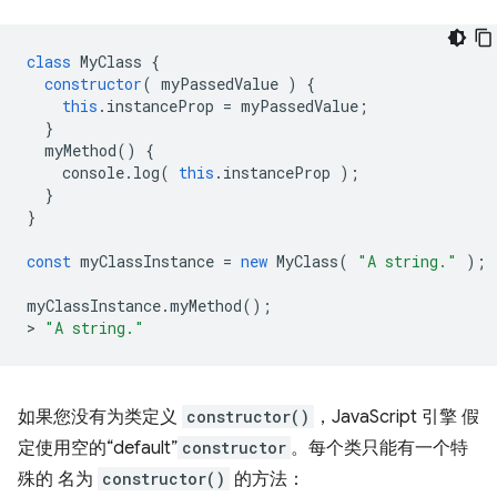
class
MyClass
{
constructor
(
myPassedValue
)
{
this
.
instanceProp
=
myPassedValue
;
}
myMethod
()
{
console
.
log
(
this
.
instanceProp
);
}
}
const
myClassInstance
=
new
MyClass
(
"A string."
);
myClassInstance
.
myMethod
();
>
"A string."
如果您没有为类定义
constructor()
，JavaScript 引擎 假
定使用空的“default”
constructor
。每个类只能有一个特
殊的 名为
constructor()
的方法：