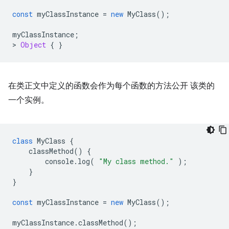
const
myClassInstance
=
new
MyClass
();
myClassInstance
;
>
Object
{
}
在类正文中定义的函数会作为每个函数的方法公开 该类的
一个实例。
class
MyClass
{
classMethod
()
{
console
.
log
(
"My class method."
);
}
}
const
myClassInstance
=
new
MyClass
();
myClassInstance
.
classMethod
();