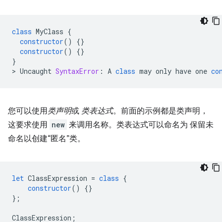
class
MyClass
{
constructor
()
{}
constructor
()
{}
}
>
Uncaught
SyntaxError
:
A
class
may
only
have
one
co
您可以使用
类声明
或
类表达式
。前面的示例都是类声明，
这要求使用
new
来调用名称。类表达式可以命名为 保留未
命名以创建“匿名”类。
let
ClassExpression
=
class
{
constructor
()
{}
};
ClassExpression
;