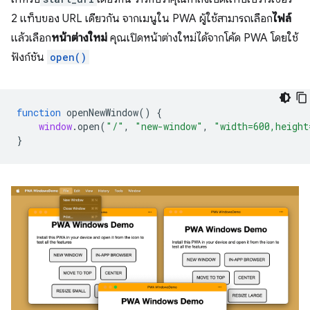
2 แท็บของ URL เดียวกัน จากเมนูใน PWA ผู้ใช้สามารถเลือก
ไฟล์
แล้วเลือก
หน้าต่างใหม่
คุณเปิดหน้าต่างใหม่ได้จากโค้ด PWA โดยใช้
ฟังก์ชัน
open()
function
openNewWindow
()
{
window
.
open
(
"/"
,
"new-window"
,
"width=600,height
}