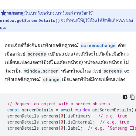
หมายเหตุ:
ในเบราว์เซอร์บางเบราว์เซอร์ การเรียกใช้
จะกำหนดให้ผู้ใช้ต้อง ให้สิทธิ์แก่ PWA ของ
window.getScreenDetails()
คุณ
ออบเจ็กต์ที่ส่งคืนจะทริกเกอร์เหตุการณ์
screenschange
ด้วย
เมื่ออาร์เรย์
screens
เปลี่ยนแปลง (กรณีนี้จะไม่เกิดขึ้นเมื่อมีการ
เปลี่ยนแปลงแอตทริบิวต์ในแต่ละหน้าจอ) หน้าจอแต่ละหน้าจอ ไม่
ว่าจะเป็น
window.screen
หรือหน้าจอในอาร์เรย์
screens
จะ
ทริกเกอร์เหตุการณ์
change
เมื่อแอตทริบิวต์มีการเปลี่ยนแปลง
// Request an object with a screen objects
const
screenDetails
=
await
window
.
getScreenDetails
(
screenDetails
.
screens
[
0
].
isPrimary
;
// e.g. true
screenDetails
.
screens
[
0
].
isInternal
;
// e.g. true
screenDetails
.
screens
[
0
].
label
;
// e.g. 'Samsung El