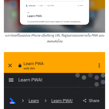
เบราว์เซอร์ในแอปบน iPhone เมื่อเรียกดู URL ที่อยู่นอกขอบเขตภายใน PWA แบบ
สแตนด์อโลน