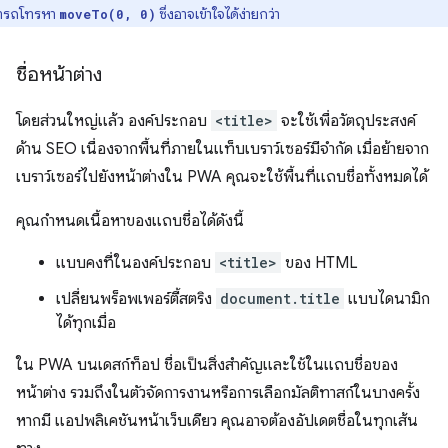
ารถโทรหา
ซึ่งอาจเข้าใจได้ง่ายกว่า
moveTo(0, 0)
ชื่อหน้าต่าง
โดยส่วนใหญ่แล้ว องค์ประกอบ
<title>
จะใช้เพื่อวัตถุประสงค์
ด้าน SEO เนื่องจากพื้นที่ภายในแท็บเบราว์เซอร์มีจำกัด เมื่อย้ายจาก
เบราว์เซอร์ไปยังหน้าต่างใน PWA คุณจะใช้พื้นที่แถบชื่อทั้งหมดได้
คุณกำหนดเนื้อหาของแถบชื่อได้ดังนี้
แบบคงที่ในองค์ประกอบ
<title>
ของ HTML
เปลี่ยนพร็อพเพอร์ตี้สตริง
document.title
แบบไดนามิก
ได้ทุกเมื่อ
ใน PWA บนเดสก์ท็อป ชื่อเป็นสิ่งสำคัญและใช้ในแถบชื่อของ
หน้าต่าง รวมถึงในตัวจัดการงานหรือการเลือกมัลติทาสก์ในบางครั้ง
หากมี แอปพลิเคชันหน้าเว็บเดียว คุณอาจต้องอัปเดตชื่อในทุกเส้น