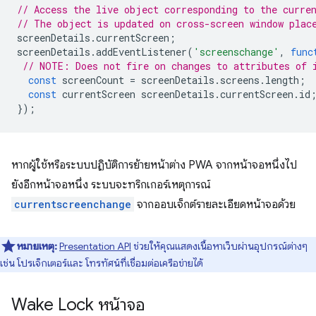
// Access the live object corresponding to the curre
// The object is updated on cross-screen window plac
screenDetails
.
currentScreen
;
screenDetails
.
addEventListener
(
'screenschange'
,
func
// NOTE: Does not fire on changes to attributes of 
const
screenCount
=
screenDetails
.
screens
.
length
;
const
currentScreen
screenDetails
.
currentScreen
.
id
});
หากผู้ใช้หรือระบบปฏิบัติการย้ายหน้าต่าง PWA จากหน้าจอหนึ่งไป
ยังอีกหน้าจอหนึ่ง ระบบจะทริกเกอร์เหตุการณ์
currentscreenchange
จากออบเจ็กต์รายละเอียดหน้าจอด้วย
หมายเหตุ:
Presentation API
ช่วยให้คุณแสดงเนื้อหาเว็บผ่านอุปกรณ์ต่างๆ
เช่น โปรเจ็กเตอร์และ โทรทัศน์ที่เชื่อมต่อเครือข่ายได้
Wake Lock หน้าจอ