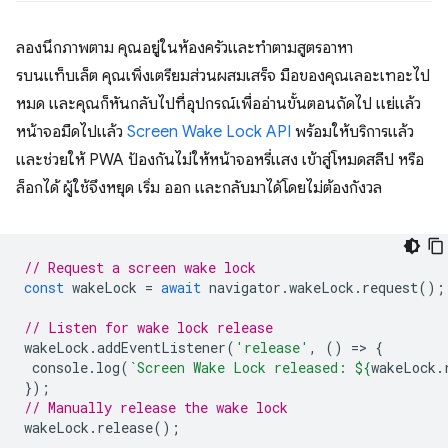
ลองนึกภาพตาม คุณอยู่ในห้องครัวและทำตามสูตรอาหา
รบนแท็บเล็ต คุณเพิ่งเตรียมส่วนผสมเสร็จ มือของคุณเลอะเทอะไป
หมด และคุณก็หันกลับไปที่อุปกรณ์เพื่ออ่านขั้นตอนถัดไป แย่แล้ว
หน้าจอมืดไปแล้ว
Screen Wake Lock API
พร้อมให้บริการแล้ว
และช่วยให้ PWA ป้องกันไม่ให้หน้าจอหรี่แสง เข้าสู่โหมดสลีป หรือ
ล็อกได้ ผู้ใช้จึงหยุด เริ่ม ออก และกลับมาได้โดยไม่ต้องกังวล
// Request a screen wake lock
const
wakeLock
=
await
navigator
.
wakeLock
.
request
();
// Listen for wake lock release
wakeLock
.
addEventListener
(
'release'
,
()
=
>
{
console
.
log
(
`Screen Wake Lock released: 
${
wakeLock
.
});
// Manually release the wake lock
wakeLock
.
release
();