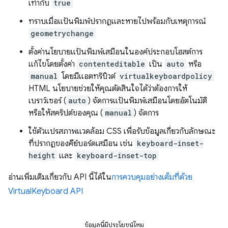
เท่ากับ
true
ทราบเมื่อแป้นพิมพ์ปรากฏและหายไปพร้อมกับเหตุการณ์
geometrychange
ตั้งค่านโยบายแป้นพิมพ์เสมือนในองค์ประกอบโฮสต์การ
แก้ไขโดยตั้งค่า
contenteditable
เป็น
auto
หรือ
manual
โดยมีแอตทริบิวต์
virtualkeyboardpolicy
HTML นโยบายช่วยให้คุณตัดสินใจได้ว่าต้องการให้
เบราว์เซอร์ (
auto
) จัดการแป้นพิมพ์เสมือนโดยอัตโนมัติ
หรือให้สคริปต์ของคุณ (
manual
) จัดการ
ใช้ตัวแปรสภาพแวดล้อม CSS เพื่อรับข้อมูลเกี่ยวกับลักษณะ
ที่ปรากฏของคีย์บอร์ดเสมือน เช่น
keyboard-inset-
height
และ
keyboard-inset-top
อ่านเพิ่มเติมเกี่ยวกับ API นี้ได้ใน
การควบคุมอย่างเต็มที่ด้วย
VirtualKeyboard API
ข้อมูลนี้มีประโยชน์ไหม