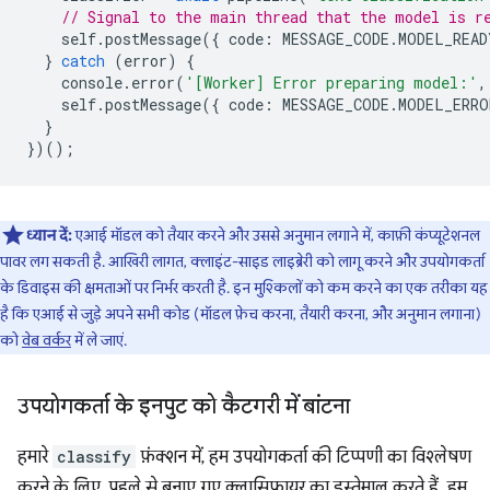
// Signal to the main thread that the model is r
self
.
postMessage
({
code
:
MESSAGE_CODE
.
MODEL_READ
}
catch
(
error
)
{
console
.
error
(
'[Worker] Error preparing model:'
,
self
.
postMessage
({
code
:
MESSAGE_CODE
.
MODEL_ERRO
}
})();
ध्यान दें:
एआई मॉडल को तैयार करने और उससे अनुमान लगाने में, काफ़ी कंप्यूटेशनल
पावर लग सकती है. आखिरी लागत, क्लाइंट-साइड लाइब्रेरी को लागू करने और उपयोगकर्ता
के डिवाइस की क्षमताओं पर निर्भर करती है. इन मुश्किलों को कम करने का एक तरीका यह
है कि एआई से जुड़े अपने सभी कोड (मॉडल फ़ेच करना, तैयारी करना, और अनुमान लगाना)
को
वेब वर्कर
में ले जाएं.
उपयोगकर्ता के इनपुट को कैटगरी में बांटना
हमारे
classify
फ़ंक्शन में, हम उपयोगकर्ता की टिप्पणी का विश्लेषण
करने के लिए, पहले से बनाए गए क्लासिफ़ायर का इस्तेमाल करते हैं. हम