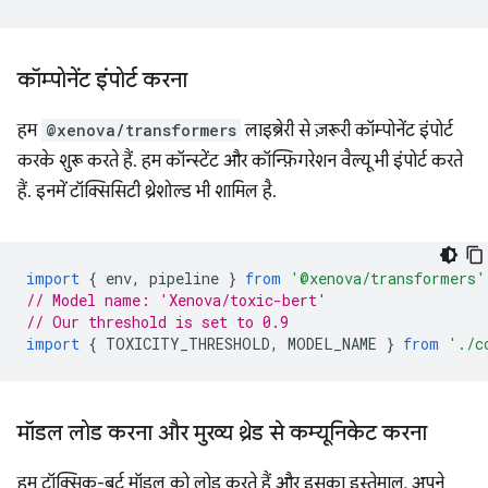
कॉम्पोनेंट इंपोर्ट करना
हम
@xenova/transformers
लाइब्रेरी से ज़रूरी कॉम्पोनेंट इंपोर्ट
करके शुरू करते हैं. हम कॉन्स्टेंट और कॉन्फ़िगरेशन वैल्यू भी इंपोर्ट करते
हैं. इनमें टॉक्सिसिटी थ्रेशोल्ड भी शामिल है.
import
{
env
,
pipeline
}
from
'@xenova/transformers'
// Model name: 'Xenova/toxic-bert'
// Our threshold is set to 0.9
import
{
TOXICITY_THRESHOLD
,
MODEL_NAME
}
from
'./c
मॉडल लोड करना और मुख्य थ्रेड से कम्यूनिकेट करना
हम टॉक्सिक-बर्ट मॉडल को लोड करते हैं और इसका इस्तेमाल, अपने