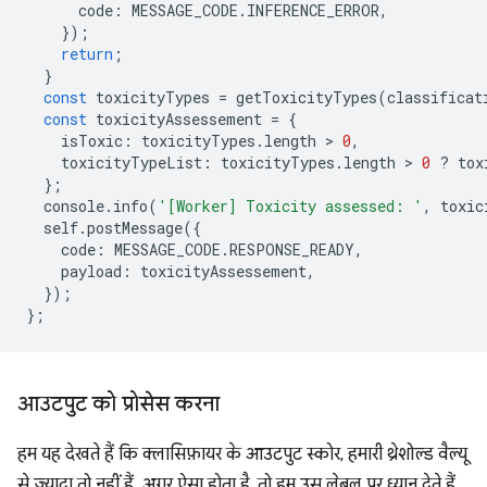
code
:
MESSAGE_CODE
.
INFERENCE_ERROR
,
});
return
;
}
const
toxicityTypes
=
getToxicityTypes
(
classificat
const
toxicityAssessement
=
{
isToxic
:
toxicityTypes
.
length
 > 
0
,
toxicityTypeList
:
toxicityTypes
.
length
 > 
0
?
tox
};
console
.
info
(
'[Worker] Toxicity assessed: '
,
toxic
self
.
postMessage
({
code
:
MESSAGE_CODE
.
RESPONSE_READY
,
payload
:
toxicityAssessement
,
});
};
आउटपुट को प्रोसेस करना
हम यह देखते हैं कि क्लासिफ़ायर के आउटपुट स्कोर, हमारी थ्रेशोल्ड वैल्यू
से ज़्यादा तो नहीं हैं. अगर ऐसा होता है, तो हम उस लेबल पर ध्यान देते हैं.