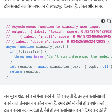
टॉक्सिसिटी क्लासिफ़ायर का रॉ आउटपुट दिखाते हैं: लेबल और स्कोर.
// Asynchronous function to classify user input
// output: [{ label: 'toxic', score: 0.9243140482902
// ... { label: 'insult', score: 0.96187334060668945
// { label: 'obscene', score: 0.03452680632472038 },
async
function
classify
(
text
)
{
if
(
!
classifier
)
{
throw
new
Error
(
"Can't run inference, the model 
}
let
results
=
await
classifier
(
text
,
{
topk
:
null
return
results
;
}
जब मुख्य थ्रेड, वर्कर से ऐसा करने के लिए कहती है, तब हम क्लासिफ़ाई
करने वाले फ़ंक्शन को कॉल करते हैं. हमारे डेमो में, जैसे ही उपयोगकर्ता
टाइप करना बंद कर देता है, वैसे ही हम क्लासिफ़ायर को ट्रिगर कर देते हैं