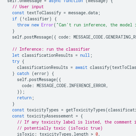
self
.
onmessage
=
async
function
(
message
)
{
// User input
const
textToClassify
=
message
.
data
;
if
(
!
classifier
)
{
throw
new
Error
(
"Can't run inference, the model 
}
self
.
postMessage
({
code
:
MESSAGE_CODE
.
GENERATING_R
// Inference: run the classifier
let
classificationResults
=
null
;
try
{
classificationResults
=
await
classify
(
textToCla
}
catch
(
error
)
{
self
.
postMessage
({
code
:
MESSAGE_CODE
.
INFERENCE_ERROR
,
});
return
;
}
const
toxicityTypes
=
getToxicityTypes
(
classificat
const
toxicityAssessement
=
{
// If any toxicity label is listed, the comment 
// potentially toxic (isToxic true)
isToxic
:
toxicityTypes
.
length
 > 
0
,