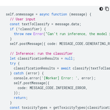
self
.
onmessage
=
async
function
(
message
)
{
// User input
const
textToClassify
=
message
.
data
;
if
(
!
classifier
)
{
throw
new
Error
(
"Can't run inference, the model 
}
self
.
postMessage
({
code
:
MESSAGE_CODE
.
GENERATING_R
// Inference: run the classifier
let
classificationResults
=
null
;
try
{
classificationResults
=
await
classify
(
textToCla
}
catch
(
error
)
{
console
.
error
(
'[Worker] Error: '
,
error
);
self
.
postMessage
({
code
:
MESSAGE_CODE
.
INFERENCE_ERROR
,
});
return
;
}
const
toxicityTypes
=
getToxicityTypes
(
classificat