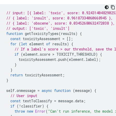
// input: [{ label: 'toxic', score: 0.92431404829025
// { label: 'insult', score: 0.96187334060668945 },
// { label: 'obscene', score: 0.03452680632472038 },
// output: ['toxic', 'insult']
function
getToxicityTypes
(
results
)
{
const
toxicityAssessment
=
[];
for
(
let
element
of
results
)
{
// If a label's score > our threshold, save the 
if
(
element
.
score
 > 
TOXICITY_THRESHOLD
)
{
toxicityAssessment
.
push
(
element
.
label
);
}
}
return
toxicityAssessment
;
}
self
.
onmessage
=
async
function
(
message
)
{
// User input
const
textToClassify
=
message
.
data
;
if
(
!
classifier
)
{
throw
new
Error
(
"Can't run inference, the model 