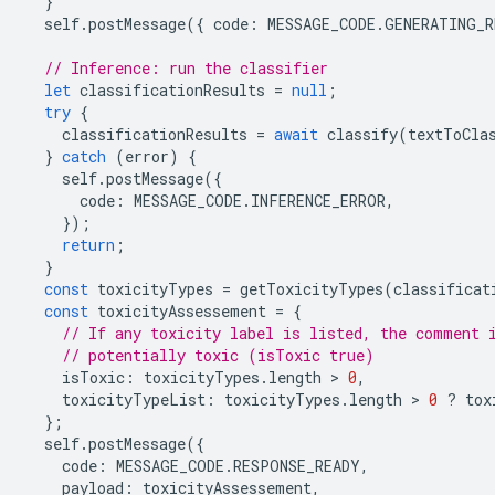
}
self
.
postMessage
({
code
:
MESSAGE_CODE
.
GENERATING_R
// Inference: run the classifier
let
classificationResults
=
null
;
try
{
classificationResults
=
await
classify
(
textToCla
}
catch
(
error
)
{
self
.
postMessage
({
code
:
MESSAGE_CODE
.
INFERENCE_ERROR
,
});
return
;
}
const
toxicityTypes
=
getToxicityTypes
(
classificat
const
toxicityAssessement
=
{
// If any toxicity label is listed, the comment 
// potentially toxic (isToxic true)
isToxic
:
toxicityTypes
.
length
 > 
0
,
toxicityTypeList
:
toxicityTypes
.
length
 > 
0
?
tox
};
self
.
postMessage
({
code
:
MESSAGE_CODE
.
RESPONSE_READY
,
payload
:
toxicityAssessement
,