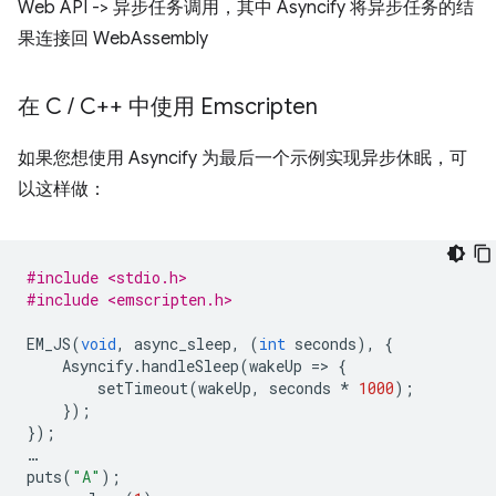
在 C
/
C++ 中使用 Emscripten
如果您想使用 Asyncify 为最后一个示例实现异步休眠，可
以这样做：
#include <stdio.h>
#include <emscripten.h>
EM_JS
(
void
,
async_sleep
,
(
int
seconds
),
{
Asyncify
.
handleSleep
(
wakeUp
=
>
{
setTimeout
(
wakeUp
,
seconds
*
1000
);
});
});
…
puts
(
"A"
);