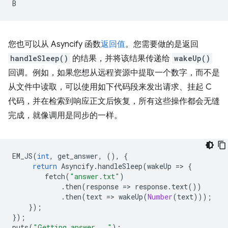
您也可以从 Asyncify 函数
返回值
。您需要做的是返回
handleSleep()
的结果，并将该结果传递给
wakeUp()
回调。例如，如果您想从远程资源中提取一个数字，而不是
从文件中读取，可以使用如下代码段来发出请求、挂起 C
代码，并在检索到响应正文后恢复，所有这些操作都会无缝
完成，就像调用是同步的一样。
EM_JS
(
int
,
get_answer
,
(),
{
return
Asyncify
.
handleSleep
(
wakeUp
=
>
{
fetch
(
"answer.txt"
)
.
then
(
response
=
>
response
.
text
())
.
then
(
text
=
>
wakeUp
(
Number
(
text
)));
});
});
puts
(
"Getting answer..."
);