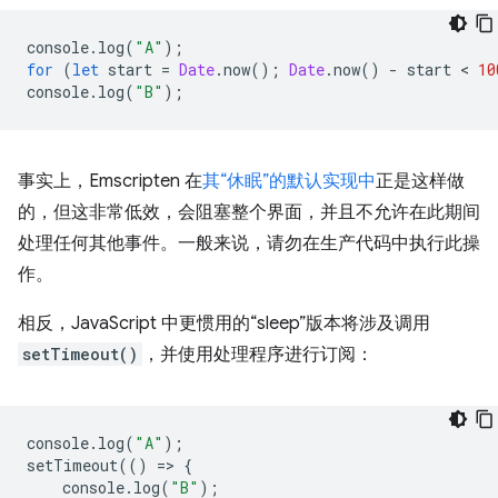
console
.
log
(
"A"
);
for
(
let
start
=
Date
.
now
();
Date
.
now
()
-
start
 < 
10
console
.
log
(
"B"
);
事实上，Emscripten 在
其“休眠”的默认实现中
正是这样做
的，但这非常低效，会阻塞整个界面，并且不允许在此期间
处理任何其他事件。一般来说，请勿在生产代码中执行此操
作。
相反，JavaScript 中更惯用的“sleep”版本将涉及调用
setTimeout()
，并使用处理程序进行订阅：
console
.
log
(
"A"
);
setTimeout
(()
=
>
{
console
.
log
(
"B"
);