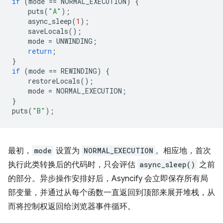
if
(
mode
==
NORMAL_EXECUTION
)
{
puts
(
"A"
);
async_sleep
(
1
);
saveLocals
();
mode
=
UNWINDING
;
return
;
}
if
(
mode
==
REWINDING
)
{
restoreLocals
();
mode
=
NORMAL_EXECUTION
;
}
puts
(
"B"
);
最初，
mode
设置为
NORMAL_EXECUTION
。相应地，首次
执行此类转换后的代码时，只会评估
async_sleep()
之前
的部分。异步操作安排好后，Asyncify 会立即保存所有局
部变量，并通过从每个函数一直返回到顶部来展开堆栈，从
而将控制权返回给浏览器事件循环。