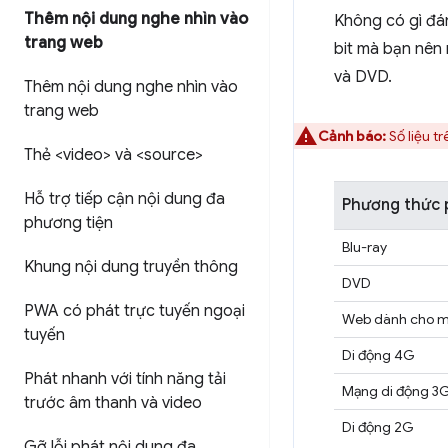
Thêm nội dung nghe nhìn vào
Không có gì đán
trang web
bit mà bạn nên 
và DVD.
Thêm nội dung nghe nhìn vào
trang web
Cảnh báo:
Số liệu t
Thẻ <video> và <source>
Hỗ trợ tiếp cận nội dung đa
Phương thức 
phương tiện
Blu-ray
Khung nội dung truyền thông
DVD
PWA có phát trực tuyến ngoại
Web dành cho m
tuyến
Di động 4G
Phát nhanh với tính năng tải
Mạng di động 3
trước âm thanh và video
Di động 2G
Gỡ lỗi phát nội dung đa