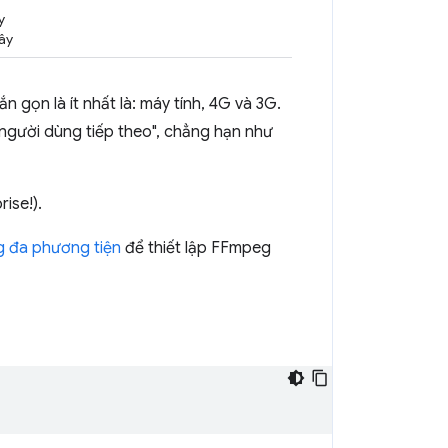
y
ây
n gọn là ít nhất là: máy tính, 4G và 3G.
người dùng tiếp theo", chẳng hạn như
rise!).
g đa phương tiện
để thiết lập FFmpeg