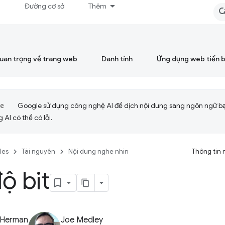
á
Đường cơ sở
Thêm
quan trọng về trang web
Danh tính
Ứng dụng web tiến 
Google sử dụng công nghệ AI để dịch nội dung sang ngôn ngữ b
 AI có thể có lỗi.
cles
Tài nguyên
Nội dung nghe nhìn
Thông tin 
ộ bit
 Herman
Joe Medley