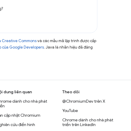
g?
của Creative Commons
và các mẫu mã lập trình được cấp
b của Google Developers
. Java là nhãn hiệu đã đăng
ội dung liên quan
Theo dõi
hrome dành cho nhà phát
@ChromiumDev trên X
iển
YouTube
ản cập nhật Chromium
Chrome dành cho nhà phát
hiên cứu điển hình
triển trên LinkedIn