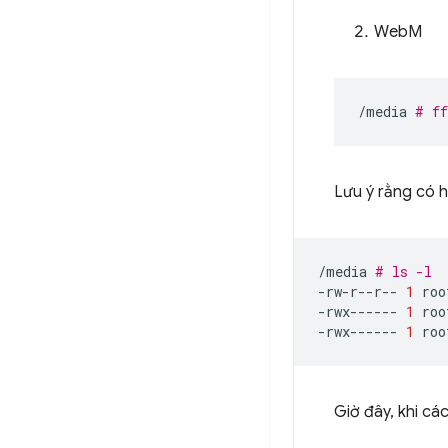
WebM
/media
# ff
Lưu ý rằng có h
/media
# ls -l
-rw-r--r--
1
roo
-rwx------
1
roo
-rwx------
1
roo
Giờ đây, khi cá