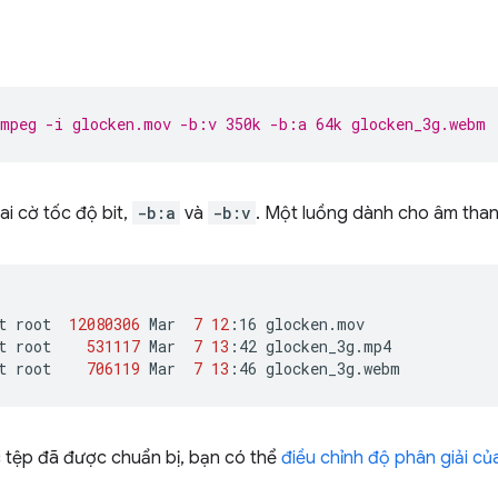
mpeg -i glocken.mov -b:v 350k -b:a 64k glocken_3g.webm
ai cờ tốc độ bit,
-b:a
và
-b:v
. Một luồng dành cho âm thanh
t
root
12080306
Mar
7
12
:16
glocken.mov

t
root
531117
Mar
7
13
:42
glocken_3g.mp4

t
root
706119
Mar
7
13
:46
c tệp đã được chuẩn bị, bạn có thể
điều chỉnh độ phân giải củ