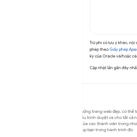
Trừ phi có lưu ý khác, n
phép theo
Giấy phép Apa
ký của Oracle và/hoặc các
Cập nhật lần gần đây nhấ
Chúng tôi muốn giúp bạn xây dựng những trang web đẹp, có thể t
nhanh và bảo mật, hoạt động trên nhiều trình duyệt và cho tất cả 
của bạn. Trang web này là trang chủ của các thành viên trong 
và các chuyên gia bên ngoài nhằm giúp bạn trong hành trình đó.