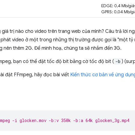
EDGE: 0,4 Mb/giâ
GPRS: 0,04 Mb/gi
 giá trị nào cho video trên trang web của mình? Câu trả lời ngắ
hát video ở một trong những thị trường được gọi là "một tỷ 
g nên thêm 2G. Để minh hoạ, chúng ta sẽ nhắm đến 3G.
peg, bạn có thể đặt tốc độ bit bằng cờ tốc độ bit (
-b
) (surp
ài đặt FFmpeg, hãy đọc bài viết
Kiến thức cơ bản về ứng dụn
mpeg -i glocken.mov -b:v 350k -b:a 64k glocken_3g.mp4