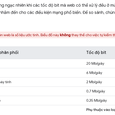
g ngạc nhiên khi các tốc độ bit mà web có thể xử lý đều ở m
nhắm đến cho các điều kiện mạng phổ biến. Để so sánh, chúng 
rên web là số liệu ước tính. Biểu đồ này
không
thay thế cho việc tự kiểm t
phân phối
Tốc độ bit
20 Mb/giây
6 Mb/giây
áy tính
2 Mb/giây
0,7 Mb/giây
G
0,35 Mb/giây
Phụ thuộc vào lo