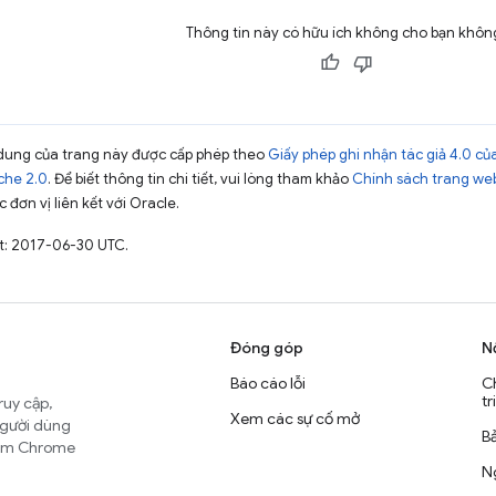
Thông tin này có hữu ích không cho bạn khôn
ội dung của trang này được cấp phép theo
Giấy phép ghi nhận tác giả 4.0 
che 2.0
. Để biết thông tin chi tiết, vui lòng tham khảo
Chính sách trang we
 đơn vị liên kết với Oracle.
t: 2017-06-30 UTC.
Đóng góp
N
Báo cáo lỗi
C
tr
ruy cập,
Xem các sự cố mở
người dùng
B
nhóm Chrome
Ng