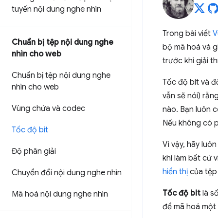
tuyến nội dung nghe nhìn
Trong bài viết
V
Chuẩn bị tệp nội dung nghe
bộ mã hoá và gi
nhìn cho web
trước khi giải t
Chuẩn bị tệp nội dung nghe
Tốc độ bit và đ
nhìn cho web
vẫn sẽ nói) rằn
Vùng chứa và codec
nào. Bạn luôn c
Nếu không có p
Tốc độ bit
Vì vậy, hãy luô
Độ phân giải
khi làm bất cứ 
hiển thị
của tệp 
Chuyển đổi nội dung nghe nhìn
Tốc độ bit
là s
Mã hoá nội dung nghe nhìn
để mã hoá một g