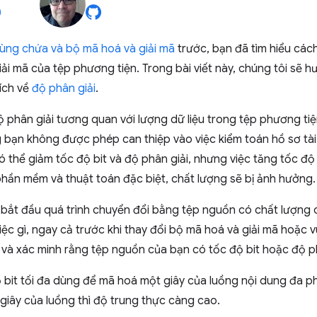
ùng chứa và bộ mã hoá và giải mã
trước, bạn đã tìm hiểu các
ải mã của tệp phương tiện. Trong bài viết này, chúng tôi sẽ 
hích về
độ phân giải
.
ộ phân giải tương quan với lượng dữ liệu trong tệp phương tiệ
g bạn không được phép can thiệp vào việc kiểm toán hồ sơ tài
ó thể giảm tốc độ bit và độ phân giải, nhưng việc tăng tốc độ b
hần mềm và thuật toán đặc biệt, chất lượng sẽ bị ảnh hưởng.
n bắt đầu quá trình chuyển đổi bằng tệp nguồn có chất lượng
việc gì, ngay cả trước khi thay đổi bộ mã hoá và giải mã hoặc 
và xác minh rằng tệp nguồn của bạn có tốc độ bit hoặc độ 
ố bit tối đa dùng để mã hoá một giây của luồng nội dung đa p
iây của luồng thì độ trung thực càng cao.