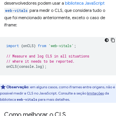
desenvolvedores podem usar a
biblioteca JavaScript
web-vitals
para medir o CLS, que considera tudo o
que foi mencionado anteriormente, exceto o caso de
iframe:
import
{
onCLS
}
from
'web-vitals'
;
// Measure and log CLS in all situations
// where it needs to be reported.
onCLS
(
console
.
log
);
Observação
:
em alguns casos, como iframes entre origens, não é
possível medir a CLS no JavaScript. Consulte a seção
limitações
da
biblioteca
para mais detalhes.
web-vitals
Como melhorar o CLS