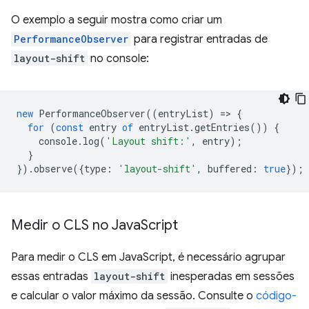
O exemplo a seguir mostra como criar um
PerformanceObserver
para registrar entradas de
layout-shift
no console:
new
PerformanceObserver
((
entryList
)
=
>
{
for
(
const
entry
of
entryList
.
getEntries
())
{
console
.
log
(
'Layout shift:'
,
entry
);
}
}).
observe
({
type
:
'layout-shift'
,
buffered
:
true
});
Medir o CLS no Java
Script
Para medir o CLS em JavaScript, é necessário agrupar
essas entradas
layout-shift
inesperadas em sessões
e calcular o valor máximo da sessão. Consulte o
código-