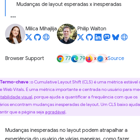
Mudanças de layout esperadas x inesperadas
Milica Mihajlija
Philip Walton
77
79
x
x
Browser Support
Source
Termo-chave
:o Cumulative Layout Shift (CLS) é uma métrica estável
e Web Vitals. É uma métrica importante e centrada no usuário para me
tabilidade visual
, porque ajuda a quantificar a frequência com que os
ários encontram mudanças inesperadas de layout. Um CLS baixo ajuda
antir que a página seja
agradável
.
Mudanças inesperadas no layout podem atrapalhar a
experiência do usuário de várias maneiras, como fazer