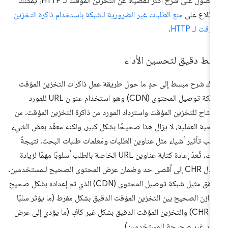
للحصول على شرح أكثر تفصيلاً عن التخزين المؤقت لـ HTTP، يمكنك
اطّلاع على
منع الطلبات غير الضرورية للشبكة باستخدام ذاكرة التخزين
مؤقت لـ HTTP
.
بط دقيق لتحسين الأداء
اك شرح مبسط إلى حدٍ ما حول طريقة عمل ذاكرات التخزين المؤقت
لشبكة توصيل المحتوى (CDN) وهو استخدام عنوان URL للمورد
فتاح للتخزين المؤقت واسترداد المورد من ذاكرة التخزين المؤقت. من
ناحية العملية، لا يزال هذا صحيحًا بشكل كبير، ولكنه معقّد بعض الشيء
بب تأثير أشياء مثل عناوين الطلبات ومَعلمات طلبات البحث. نتيجةً
لذلك، تُعدّ إعادة كتابة عناوين URL الخاصة بالطلب أسلوبًا مهمًا لزيادة
معدّل CHR إلى أقصى حد وضمان عرض المحتوى الصحيح للمستخدمين.
يحقق مثيل شبكة توصيل المحتوى (CDN) الذي تم إعداده بشكل صحيح
توازن الصحيح بين التخزين المؤقت الدقيق بشكل مفرط (ما يؤثر سلبًا
في CHR) والتخزين المؤقت الدقيق بشكل غير كافٍ (ما يؤدي إلى عرض
ود غير صحيحة للمستخدمين).