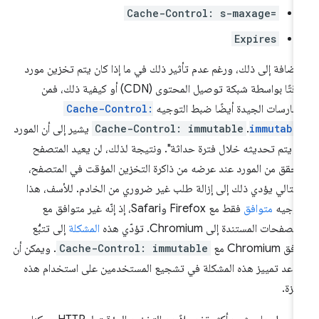
Cache-Control: s-maxage=
Expires
لإضافة إلى ذلك، ورغم عدم تأثير ذلك في ما إذا كان يتم تخزين مورد
مؤقتًا بواسطة شبكة توصيل المحتوى (CDN) أو كيفية ذلك، فمن
ممارسات الجيدة أيضًا ضبط التوجيه
Cache-Control:
immutabl
.
Cache-Control: immutable
يشير إلى أن المورد
ن يتم تحديثه خلال فترة حداثة". ونتيجة لذلك، لن يعيد المتصفح
تحقق من المورد عند عرضه من ذاكرة التخزين المؤقت في المتصفح،
التالي يؤدي ذلك إلى إزالة طلب غير ضروري من الخادم. للأسف، هذا
توجيه
متوافق
فقط مع Firefox وSafari، إذ إنّه غير متوافق مع
تصفحات المستندة إلى Chromium. تؤدّي هذه
المشكلة
إلى تتبُّع
ق Chromium مع
Cache-Control: immutable
. ويمكن أن
اعد تمييز هذه المشكلة في تشجيع المستخدمين على استخدام هذه
ميزة.