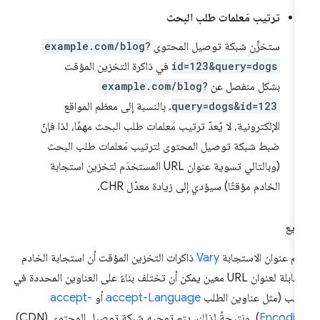
ترتيب مَعلمات طلب البحث
ستخزِّن شبكة توصيل المحتوى
example.com/blog?
id=123&query=dogs
في ذاكرة التخزين المؤقت
بشكل منفصل عن
example.com/blog?
query=dogs&id=123
. بالنسبة إلى معظم المواقع
الإلكترونية، لا يُعدّ ترتيب مَعلمات طلب البحث مهمًا، لذا فإنّ
ضبط شبكة توصيل المحتوى لترتيب مَعلمات طلب البحث
(وبالتالي تسوية عنوان URL المستخدَم لتخزين استجابة
الخادم مؤقتًا) سيؤدي إلى زيادة معدّل CHR.
ويع
علم عنوان الاستجابة
Vary
ذاكرات التخزين المؤقت أن استجابة الخادم
المقابلة لعنوان URL معين يمكن أن تختلف بناءً على العناوين المحددة في
طلب (مثل عناوين الطلب
accept-Language
أو
accept-
Encodin
). ونتيجةً لذلك، يتم توجيه شبكة توصيل المحتوى (CDN)