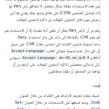
لتخزين هذه الاستجابات مؤقتًا بشكل منفصل. لا تتوافق رأس Vary مع
شبكات توصيل المحتوى (CDN) على نطاق واسع، وقد يؤدي هذا إلى
م عرض مورد قابل للتخزين المؤقت من ذاكرة التخزين المؤقت.
وبالرغم من أن الرأس Vary يمكن أن يكون أداة مفيدة، إلا أن الاستخدام غير
م يضر CHR. بالإضافة إلى ذلك، في حال استخدام
Vary
،
ستساعد تسوية عناوين الطلبات في تحسين معدّل CHR. على سبيل
مثال، في حال عدم تسوية عنوانَي الطلب
Accept-Language:
en-U
و
Accept-Language: en-US,en;q=0.9
، سيؤدي
ك إلى إدخالَين منفصلَين لذاكرة التخزين المؤقت، على الرغم من أنّ
تواهما من المحتمل أن يكونا متطابقَين.
سكويت
م ضبط ملفات تعريف الارتباط على الطلبات من خلال العنوان
Cooki
، ويتم ضبطها على الاستجابات من خلال العنوان
Set-