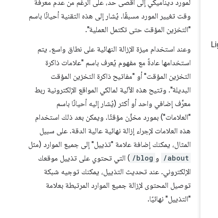
لمورد ديناميكي إلى أقصى حد، على الرغم من عدم معرفة
وقت تغيير المورد مسبقًا. يُشار إلى هذه التقنية أحيانًا باسم
"التخزين المؤقت حتى تكتمل العملية".
وعند استخدام ميزة الإزالة النهائية على نطاق واسع، يتم
استخدامها عادةً مع مفهوم يُعرف باسم "علامات ذاكرة
التخزين المؤقت" أو "مفاتيح ذاكرة التخزين المؤقت
البديلة". وتتيح هذه الآلية لمالكي المواقع الإلكترونية ربط
معرِّف إضافي واحد أو أكثر (يُشار إليه أحيانًا باسم
"العلامات") بمورد مخزَّن مؤقتًا. ويمكن بعد ذلك استخدام
هذه العلامات لإجراء إزالة نهائية عالية الدقة. على سبيل
المثال، يمكنك إضافة علامة "تذييل" إلى جميع الموارد (مثل
/about
و
/blog
) التي تحتوي على تذييل موقعك
الإلكتروني. عند تحديث التذييل، يمكنك توجيه شبكة
توصيل المحتوى لإزالة جميع الموارد المرتبطة بعلامة
"التذييل" نهائيًا.