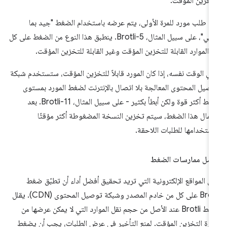
تخزين المؤقت.
د طلب مورد للمرة الأولى، يتم عرضه باستخدام الضغط "جيد بما
يكفي"، على سبيل المثال، Brotli-5. ينطبق هذا النوع من الضغط على كل
 الموارد القابلة للتخزين المؤقت وغير القابلة للتخزين المؤقت.
ي الوقت نفسه، إذا كان المورد قابلاً للتخزين المؤقت، ستستخدم شبكة
صيل المحتوى المعالجة بلا اتصال بالإنترنت لضغط المورد بمستوى
ضغط أكثر قوة ولكن أبطأ بكثير - على سبيل المثال، Brotli-11. بعد
تمال هذا الضغط، سيتم تخزين النسخة المضغوطة أكثر مؤقتًا
ستخدامها للطلبات اللاحقة.
ضل ممارسات الضغط
ى المواقع الإلكترونية التي تريد تحقيق أفضل أداء أن تطبّق ضغط
Brotli على كل من خادم المصدر وشبكة توصيل المحتوى (CDN). يقلل
ضغط Brotli عند الأصل من حجم نقل الموارد التي لا يمكن عرضها من
كرة التخزين المؤقت. لمنع التأخير في عرض الطلبات، يجب أن يضغط