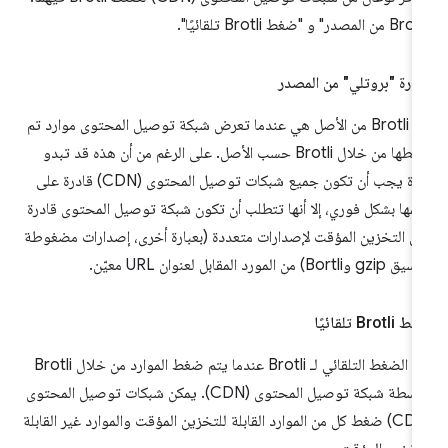
رة "بروتلي" من المصدر
لغة Brotli من الأصل هي عندما تعرض شبكة توصيل المحتوى موارد تم
ضغطها من خلال Brotli حسب الأصل. على الرغم من أن هذه قد تبدو
ميزة يجب أن تكون جميع شبكات توصيل المحتوى (CDN) قادرة على
مها بشكل فوري، إلا أنها تتطلب أن تكون شبكة توصيل المحتوى قادرة
ى التخزين المؤقت لإصدارات متعددة (بعبارة أخرى، إصدارات مضغوطة
g وBortli) من المورد المقابل لعنوان URL معيّن.
Brotl تلقائيًا
يتم الضغط التلقائي لـ Brotli عندما يتم ضغط الموارد من خلال Brotli
بواسطة شبكة توصيل المحتوى (CDN). يمكن شبكات توصيل المحتوى
(CDN) ضغط كل من الموارد القابلة للتخزين المؤقت والموارد غير القابلة