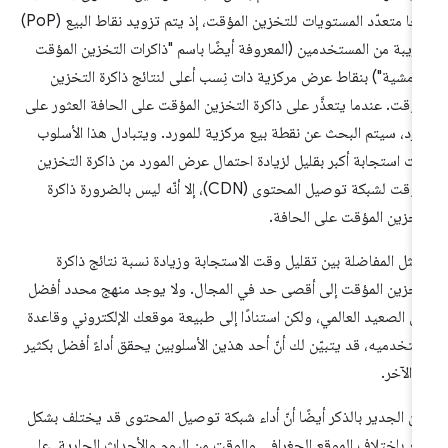
نهجًا متعدّد المستويات للتخزين المؤقت، إذ يتم تزويد نقاط البيع (PoP)
قريبة من المستخدمين (المعروفة أيضًا باسم "ذاكرات التخزين المؤقت
هامشية") بنقاط عرض مركزية ذات نِسب أعلى لنتائج ذاكرة التخزين
مؤقت. عندما يتعذَّر على ذاكرة التخزين المؤقت على الحافة العثور على
رد، سيتم البحث عن نقطة بيع مركزية للمورد. ويتبادل هذا الأسلوب
ت استجابة أكبر بقليل لزيادة احتمال عرض المورد من ذاكرة التخزين
المؤقت لشبكة توصيل المحتوى (CDN)، إلا أنّه ليس بالضرورة ذاكرة
تخزين المؤقت على الحافة.
مثل المفاضلة بين تقليل وقت الاستجابة وزيادة نسبة نتائج ذاكرة
تخزين المؤقت إلى أقصى حد في المجال. ولا يوجد منهج محدد أفضل
ى الصعيد العالمي، ولكن استنادًا إلى طبيعة موقعك الإلكتروني وقاعدة
تخدميه، قد يتبيّن لك أنّ أحد هذين الأسلوبين يحقق أداءً أفضل بكثير
 الآخر.
ن الجدير بالذكر أيضًا أنّ أداء شبكة توصيل المحتوى قد يختلف بشكل
ير باختلاف الموقع الجغرافي والوقت من اليوم والأحداث الجارية. على