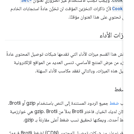
Cooki
. ويجب تجنُّب الاستخدام غير الضروري لعنوان
Set-
Cooki
لأنّ ذاكرات التخزين المؤقت لن تخزّن عادةً استجابات الخادم
تي تحتوي على هذا العنوان مؤقتًا.
يزات الأداء
اقش هذا القسم ميزات الأداء التي تقدمها شبكات توصيل المحتوى عادةً
زء من عرض المنتج الأساسي. تنسى العديد من المواقع الإلكترونية
عيل هذه الميزات، وبالتالي تفقد مكاسب الأداء السهلة.
لضغط
جب
ضغط
جميع الردود المستندة إلى النص باستخدام gzip أو Brotli.
إذا كان لديك الخيار، فاختر Brotli بدلاً من gzip. Brotli هي خوارزمية
ط أحدث، ويمكنها تحقيق نسب ضغط أعلى مقارنةً بـ gzip.
يتوفر نوعان من شبكات توصيل المحتوى (CDN) لضغط Brotli فيهما: