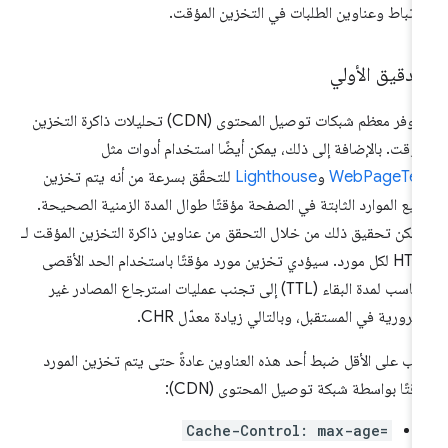
ارتباط وعناوين الطلبات في التخزين المؤقت.
تدقيق الأولي
ستوفر معظم شبكات توصيل المحتوى (CDN) تحليلات ذاكرة التخزين
مؤقت. بالإضافة إلى ذلك، يمكن أيضًا استخدام أدوات مثل
WebPageTes
و
Lighthouse
للتحقّق بسرعة من أنه يتم تخزين
يع الموارد الثابتة في الصفحة مؤقتًا طوال المدة الزمنية الصحيحة.
مكن تحقيق ذلك من خلال التحقق من عناوين ذاكرة التخزين المؤقت لـ
HTTP لكل مورد. سيؤدي تخزين مورد مؤقتًا باستخدام الحد الأقصى
المناسب لمدة البقاء (TTL) إلى تجنب عمليات استرجاع المصادر غير
ضرورية في المستقبل، وبالتالي زيادة معدّل CHR.
ب على الأقل ضبط أحد هذه العناوين عادةً حتى يتم تخزين المورد
قتًا بواسطة شبكة توصيل المحتوى (CDN):
Cache-Control: max-age=