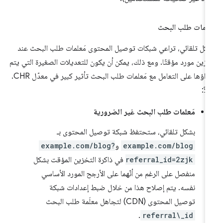
لمات طلب البحث
كل تلقائي، تراعي شبكات توصيل المحتوى مَعلمات طلب البحث عند
زين مورد مؤقتًا. ومع ذلك، يمكن أن يكون للتعديلات الصغيرة التي يتم
إجراؤها على التعامل مع مَعلمات طلب البحث تأثير كبير في معدّل CHR.
لاً:
مَعلمات طلب البحث غير الضرورية
بشكل تلقائي، ستحتفظ شبكة توصيل المحتوى بـ
example.com/blog
و
example.com/blog?
referral_id=2zjk
في ذاكرة التخزين المؤقت بشكل
منفصل على الرغم من أنّهما على الأرجح المورد الأساسي
نفسه. يتم إصلاح هذا من خلال ضبط إعدادات شبكة
توصيل المحتوى (CDN) لتجاهل معلَمة طلب البحث
.
referral\_id