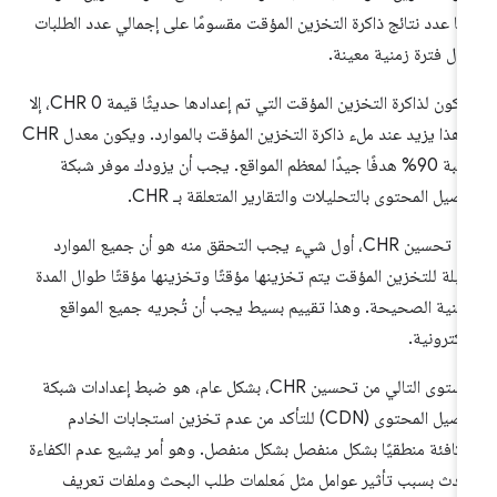
نها عدد نتائج ذاكرة التخزين المؤقت مقسومًا على إجمالي عدد الطلبات
ال فترة زمنية معينة.
سيكون لذاكرة التخزين المؤقت التي تم إعدادها حديثًا قيمة 0 CHR، إلا
أن هذا يزيد عند ملء ذاكرة التخزين المؤقت بالموارد. ويكون معدل CHR
بنسبة 90% هدفًا جيدًا لمعظم المواقع. يجب أن يزودك موفر شبكة
صيل المحتوى بالتحليلات والتقارير المتعلقة بـ CHR.
عند تحسين CHR، أول شيء يجب التحقق منه هو أن جميع الموارد
قابلة للتخزين المؤقت يتم تخزينها مؤقتًا وتخزينها مؤقتًا طوال المدة
زمنية الصحيحة. وهذا تقييم بسيط يجب أن تُجريه جميع المواقع
إلكترونية.
المستوى التالي من تحسين CHR، بشكل عام، هو ضبط إعدادات شبكة
توصيل المحتوى (CDN) للتأكد من عدم تخزين استجابات الخادم
مكافئة منطقيًا بشكل منفصل بشكل منفصل. وهو أمر يشيع عدم الكفاءة
دث بسبب تأثير عوامل مثل مَعلمات طلب البحث وملفات تعريف