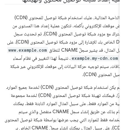
من الناحية المثالية، عليك استخدام شبكة توصيل للمحتوى (CDN)
رض موقعك الإلكتروني بأكمله. تتكون عملية إعداد هذا المستوى من
الاشتراك مع مزود شبكة توصيل المحتوى (CDN)، ثم تحديث سجل
DNS الخاص بك للإشارة إلى مزود شبكة توصيل المحتوى (CDN). على
يل المثال، قد يشير سجلّ CNAME للنطاق
www.example.com
ى
example.my-cdn.com
. نتيجةً لهذا التغيير في نظام أسماء
نطاقات، سيتم توجيه حركة البيانات إلى موقعك الإلكتروني عبر شبكة
صيل المحتوى (CDN).
إذا لم يكن استخدام شبكة توصيل المحتوى (CDN) لخدمة جميع الموارد
خيارًا، فيمكنك تهيئة شبكة توصيل المحتوى (CDN) لخدمة مجموعة
عية من الموارد فقط، على سبيل المثال الموارد الثابتة فقط. يمكنك
القيام بذلك عن طريق إنشاء سجل CNAME منفصل والذي سيتم
تخدامه فقط للموارد التي يجب عرضها بواسطة شبكة توصيل المحتوى