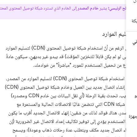
طلح الرئيسي:
يشير
خادم المصدر
إلى الخادم الذي تسترد شبكة توصيل المحتوى المحتوى
ليم الموارد
على الرغم من أنّ استخدام شبكة توصيل المحتوى (CDN) لتسليم الموارد
تى لو لم يكن قابلاً للتخزين المؤقت) قد يبدو غير بديهيّ، سيكون عادةً
رع من تحميل المستخدم للمورد "مباشرةً" من خوادمك.
عند استخدام شبكة توصيل المحتوى (CDN) لتسليم الموارد من المصدر،
يتم إنشاء اتصال جديد بين العميل وخادم شبكة توصيل المحتوى (CDN)
القريب. تحدث بقية الرحلة (أي نقل البيانات بين خادم CDN ومصدره)
عبر شبكة CDN التي تتضمن غالبًا الاتصالات الحالية والمستمرة مع
مصدر. هناك فوائد لذلك من شقين: إنهاء الاتصال الجديد أقرب ما يكون
ى المستخدم يؤدي إلى توفير تكاليف إعداد الاتصال غير الضرورية (إن
شاء اتصال جديد مكلف ويتطلب عدة رحلات ذهاب وعودة)؛ ويسمح