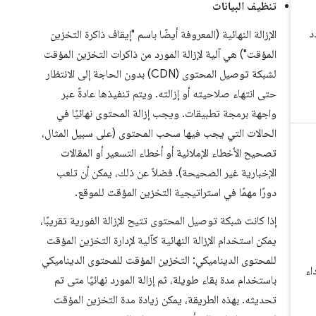
تنظيف البيانات
الإزالة النهائية (المعروفة أيضًا باسم "إيقاف ذاكرة التخزين
المؤقت") هي آلية لإزالة المورد من ذاكرات التخزين المؤقت
لشبكة توصيل المحتوى (CDN) بدون الحاجة إلى الانتظار
حتى انتهاء صلاحيته أو إزالته. ويتم تنفيذها عادةً عبر
واجهة برمجة تطبيقات. ويجب إزالة المحتوى نهائيًا في
الحالات التي يجب فيها سحب المحتوى (على سبيل المثال،
تصحيح الأخطاء الإملائية أو أخطاء التسعير أو المقالات
الإخبارية غير الصحيحة). فضلاً عن ذلك، يمكن أن تلعب
دورًا مهمًا في استراتيجية التخزين المؤقت للموقع.
إذا كانت شبكة توصيل المحتوى تتيح الإزالة الفورية تقريبًا،
يمكن استخدام الإزالة النهائية كآلية لإدارة التخزين المؤقت
للمحتوى الديناميكي: التخزين المؤقت للمحتوى الديناميكي
باستخدام مدة بقاء طويلة، ثم إزالة المورد نهائيًا متى تم
تحديثه. بهذه الطريقة، يمكن زيادة مدة التخزين المؤقت