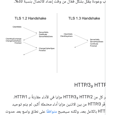
اب وعودة يقلل بشكل فعّال من وقت إعداد الاتصال بنسبة 33%.
H
/
HTTP
3
/
يوفّر كل من HTTP/2 وHTTP/3 مزايا في الأداء مقارنةً بـ HTTP/1.
HTTP من بين الاثنين مزايا أداء
محتملة
أكبر. لم يتم توحيد
H بالكامل بعد، ولكنه سيصبح
متوافقًا
على نطاق واسع بعد حدوث