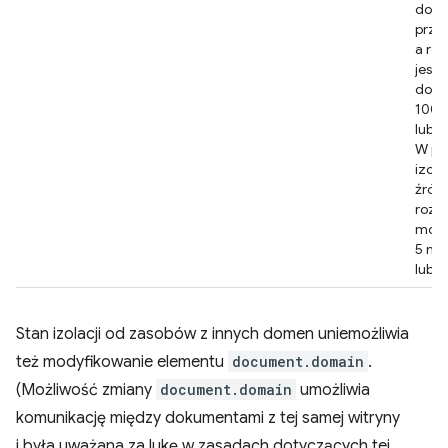
dost
prze
a ro
jest
do
100 
lub w
W pr
izola
źród
rozd
może
5 mi
lub w
Stan izolacji od zasobów z innych domen uniemożliwia
też modyfikowanie elementu
document.domain
.
(Możliwość zmiany
document.domain
umożliwia
komunikację między dokumentami z tej samej witryny
i była uważana za lukę w zasadach dotyczących tej