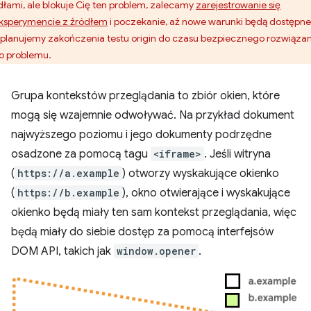
dłami, ale blokuje Cię ten problem, zalecamy
zarejestrowanie się
ksperymencie z źródłem
i poczekanie, aż nowe warunki będą dostępne
 planujemy zakończenia testu origin do czasu bezpiecznego rozwiązan
o problemu.
Grupa kontekstów przeglądania to zbiór okien, które
mogą się wzajemnie odwoływać. Na przykład dokument
najwyższego poziomu i jego dokumenty podrzędne
osadzone za pomocą tagu
<iframe>
. Jeśli witryna
(
https://a.example
) otworzy wyskakujące okienko
(
https://b.example
), okno otwierające i wyskakujące
okienko będą miały ten sam kontekst przeglądania, więc
będą miały do siebie dostęp za pomocą interfejsów
DOM API, takich jak
window.opener
.