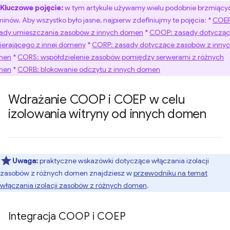
Kluczowe pojęcie:
w tym artykule używamy wielu podobnie brzmiący
minów. Aby wszystko było jasne, najpierw zdefiniujmy te pojęcia: *
COEP
ady umieszczania zasobów z innych domen
*
COOP: zasady dotyczą
ierającego z innej domeny
*
CORP: zasady dotyczące zasobów z inny
men
*
CORS: współdzielenie zasobów pomiędzy serwerami z różnych
men
*
CORB: blokowanie odczytu z innych domen
Wdrażanie COOP i COEP w celu
izolowania witryny od innych domen
Uwaga:
praktyczne wskazówki dotyczące włączania izolacji
zasobów z różnych domen znajdziesz w
przewodniku na temat
włączania izolacji zasobów z różnych domen
.
Integracja COOP i COEP