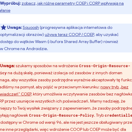
Wypróbuj:
zobacz, jak różne parametry COEP i CORP wpływają na
ałanie
Uwaga:
Squoosh
(progresywna aplikacja internetowa do
optymalizacji obrazów)
używa teraz COOP / COEP
, aby uzyskać
dostęp do wątków Wasm (i bufora Shared Array Buffer) również
w Chrome na Androidzie.
Uwaga:
szukamy sposobów na wdrożenie
Cross-Origin-Resource-
na dużą skalę, ponieważ izolacja od zasobów z innych domen
icy
aga, aby wszystkie zasoby podrzędne wyraźnie akceptowały tę funkc
dliśmy na pomysł, aby pójść w przeciwnym kierunku:
nowy tryb „bez
wiadczeń” COEP
, który umożliwia wczytywanie zasobów bez nagłówk
P przez usunięcie wszystkich ich poświadczeń. Mamy nadzieję, że
iejszy to Twój wysiłek związany z zapewnieniem, że zasoby podrzędn
yłają nagłówek
. Tryb
Cross-Origin-Resource-Policy
credentiall
t dostępny w Chrome od wersji 96, ale nie jest jeszcze obsługiwany prz
ne inne przeglądarki, więc wdrożenie COOP lub COEP może być dla