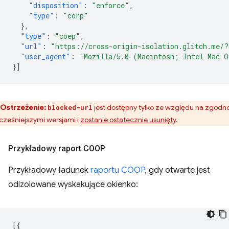
"disposition"
:
"enforce"
,
"type"
:
"corp"
},
"type"
:
"coep"
,
"url"
:
"https://cross-origin-isolation.glitch.me/?
"user_agent"
:
"Mozilla/5.0 (Macintosh; Intel Mac O
}]
Ostrzeżenie:
jest dostępny tylko ze względu na zgodn
blocked-url
cześniejszymi wersjami i
zostanie ostatecznie usunięty
.
Przykładowy raport COOP
Przykładowy ładunek
raportu COOP
, gdy otwarte jest
odizolowane wyskakujące okienko:
[{