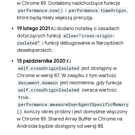
w Chrome 89. Dodaliśmy nadchodzące funkcje
performance.now()
i
performance.timeOrigin
,
które będą miały większą precyzję.
19 lutego 2021 r.:
dodano notatkę o zasadach
dotyczących funkcji
allow="cross-origin-
isolated"
i funkcji debugowania w Narzędziach
deweloperskich.
15 października 2020 r.:
self.crossOriginIsolated
jest dostępny w
Chrome w wersji 87. W związku z tym wartość
document.domain
jest niezmienna, gdy funkcja
self.crossOriginIsolated
zwraca wartość
true
.
performance.measureUserAgentSpecificMemory
()
kończy okres próbny i jest domyślnie włączony
w Chrome 89. Shared Array Buffer w Chrome na
Androida będzie dostępny od wersji 88.