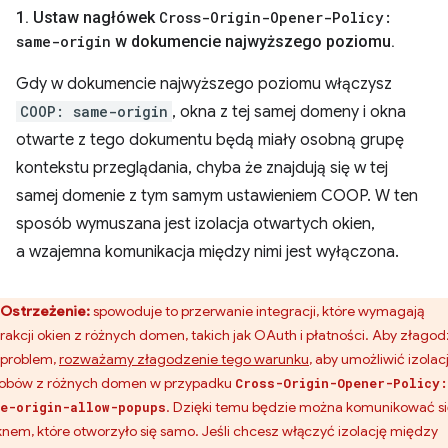
1
.
Ustaw nagłówek
Cross-Origin-Opener-Policy:
same-origin
w dokumencie najwyższego poziomu
.
Gdy w dokumencie najwyższego poziomu włączysz
COOP: same-origin
, okna z tej samej domeny i okna
otwarte z tego dokumentu będą miały osobną grupę
kontekstu przeglądania, chyba że znajdują się w tej
samej domenie z tym samym ustawieniem COOP. W ten
sposób wymuszana jest izolacja otwartych okien,
a wzajemna komunikacja między nimi jest wyłączona.
Ostrzeżenie:
spowoduje to przerwanie integracji, które wymagają
erakcji okien z różnych domen, takich jak OAuth i płatności. Aby złagod
 problem,
rozważamy złagodzenie tego warunku
, aby umożliwić izolac
obów z różnych domen w przypadku
Cross-Origin-Opener-Policy:
. Dzięki temu będzie można komunikować s
e-origin-allow-popups
knem, które otworzyło się samo. Jeśli chcesz włączyć izolację między