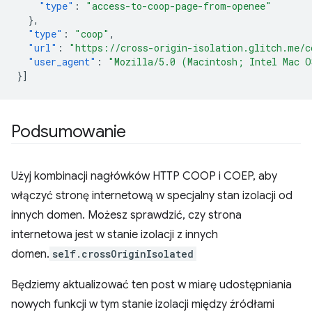
"type"
:
"access-to-coop-page-from-openee"
},
"type"
:
"coop"
,
"url"
:
"https://cross-origin-isolation.glitch.me/c
"user_agent"
:
"Mozilla/5.0 (Macintosh; Intel Mac O
}]
Podsumowanie
Użyj kombinacji nagłówków HTTP COOP i COEP, aby
włączyć stronę internetową w specjalny stan izolacji od
innych domen. Możesz sprawdzić, czy strona
internetowa jest w stanie izolacji z innych
domen.
self.crossOriginIsolated
Będziemy aktualizować ten post w miarę udostępniania
nowych funkcji w tym stanie izolacji między źródłami