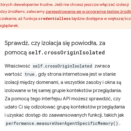
których deweloperów trudne. Jeśli nie chcesz jeszcze włączać izolacji
dzy źródłami, zalecamy
zarejestrowanie się w programie testów źródł
oczekanie, aż funkcja
będzie dostępna w większej licz
credentialless
eglądarek.
Sprawdź
,
czy izolacja się powiodła
,
za
pomocą
self
.
cross
Origin
Isolated
Właściwość
self.crossOriginIsolated
zwraca
wartość
true
, gdy strona internetowa jest w stanie
izolacji między domenami, a wszystkie zasoby i okna są
izolowane w tej samej grupie kontekstów przeglądania.
Za pomocą tego interfejsu API możesz sprawdzić, czy
udało Ci się odizolować grupę kontekstów przeglądania
i uzyskać dostęp do zaawansowanych funkcji, takich jak
performance.measureUserAgentSpecificMemory()
.