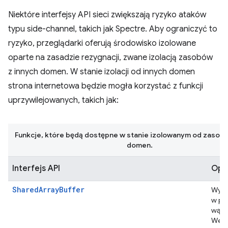
Niektóre interfejsy API sieci zwiększają ryzyko ataków
typu side-channel, takich jak Spectre. Aby ograniczyć to
ryzyko, przeglądarki oferują środowisko izolowane
oparte na zasadzie rezygnacji, zwane izolacją zasobów
z innych domen. W stanie izolacji od innych domen
strona internetowa będzie mogła korzystać z funkcji
uprzywilejowanych, takich jak:
Funkcje, które będą dostępne w stanie izolowanym od zasobó
domen.
Interfejs API
Opi
SharedArrayBuffer
Wym
w pr
wątk
WebA