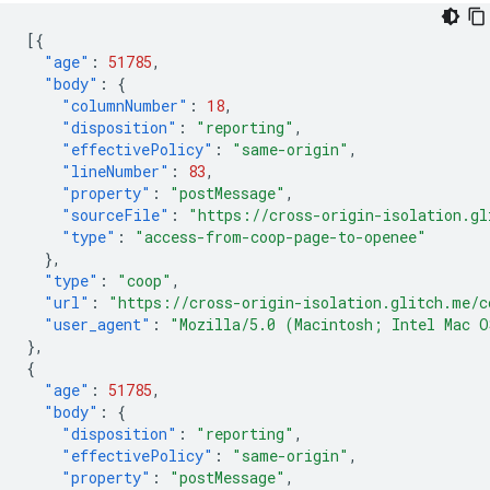
[{
"age"
:
51785
,
"body"
:
{
"columnNumber"
:
18
,
"disposition"
:
"reporting"
,
"effectivePolicy"
:
"same-origin"
,
"lineNumber"
:
83
,
"property"
:
"postMessage"
,
"sourceFile"
:
"https://cross-origin-isolation.gl
"type"
:
"access-from-coop-page-to-openee"
},
"type"
:
"coop"
,
"url"
:
"https://cross-origin-isolation.glitch.me/c
"user_agent"
:
"Mozilla/5.0 (Macintosh; Intel Mac O
},
{
"age"
:
51785
,
"body"
:
{
"disposition"
:
"reporting"
,
"effectivePolicy"
:
"same-origin"
,
"property"
:
"postMessage"
,