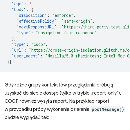
"age"
:
7
,
"body"
:
{
"disposition"
:
"enforce"
,
"effectivePolicy"
:
"same-origin"
,
"nextResponseURL"
:
"https://third-party-test.gli
"type"
:
"navigation-from-response"
},
"type"
:
"coop"
,
"url"
:
"https://cross-origin-isolation.glitch.me/c
"user_agent"
:
"Mozilla/5.0 (Macintosh; Intel Mac O
}]
Gdy różne grupy kontekstów przeglądania próbują
uzyskać do siebie dostęp (tylko w trybie „report-only”),
COOP również wysyła raport. Na przykład raport
w przypadku próby wykonania działania
postMessage()
będzie wyglądać tak: