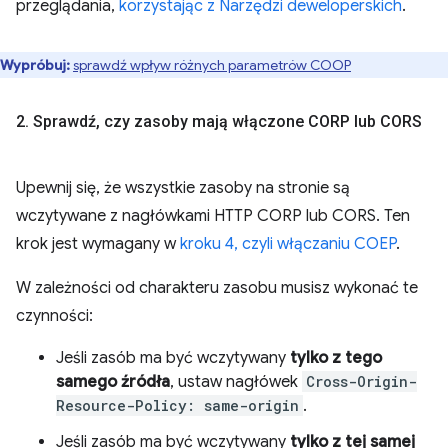
przeglądania,
korzystając z Narzędzi deweloperskich
.
Wypróbuj:
sprawdź wpływ różnych parametrów COOP
2
.
Sprawdź
,
czy zasoby mają włączone CORP lub CORS
Upewnij się, że wszystkie zasoby na stronie są
wczytywane z nagłówkami HTTP CORP lub CORS. Ten
krok jest wymagany w
kroku 4, czyli włączaniu COEP
.
W zależności od charakteru zasobu musisz wykonać te
czynności:
Jeśli zasób ma być wczytywany
tylko z tego
samego źródła
, ustaw nagłówek
Cross-Origin-
Resource-Policy: same-origin
.
Jeśli zasób ma być wczytywany
tylko z tej samej