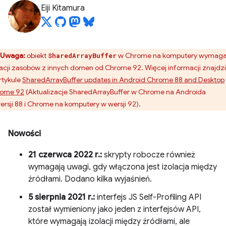
Eiji Kitamura
Uwaga:
obiekt
w Chrome na komputery wymag
SharedArrayBuffer
lacji zasobów z innych domen od Chrome 92. Więcej informacji znajdz
rtykule
SharedArrayBuffer updates in Android Chrome 88 and Desktop
ome 92
(Aktualizacje SharedArrayBuffer w Chrome na Androida
ersji 88 i Chrome na komputery w wersji 92).
Nowości
21 czerwca 2022 r.:
skrypty robocze również
wymagają uwagi, gdy włączona jest izolacja między
źródłami. Dodano kilka wyjaśnień.
5 sierpnia 2021 r.:
interfejs JS Self-Profiling API
został wymieniony jako jeden z interfejsów API,
które wymagają izolacji między źródłami, ale