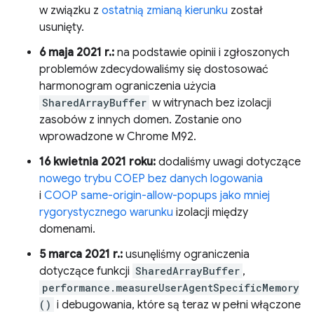
w związku z
ostatnią zmianą kierunku
został
usunięty.
6 maja 2021 r.:
na podstawie opinii i zgłoszonych
problemów zdecydowaliśmy się dostosować
harmonogram ograniczenia użycia
SharedArrayBuffer
w witrynach bez izolacji
zasobów z innych domen. Zostanie ono
wprowadzone w Chrome M92.
16 kwietnia 2021 roku:
dodaliśmy uwagi dotyczące
nowego trybu COEP bez danych logowania
i
COOP same-origin-allow-popups jako mniej
rygorystycznego warunku
izolacji między
domenami.
5 marca 2021 r.:
usunęliśmy ograniczenia
dotyczące funkcji
SharedArrayBuffer
,
performance.measureUserAgentSpecificMemory
()
i debugowania, które są teraz w pełni włączone