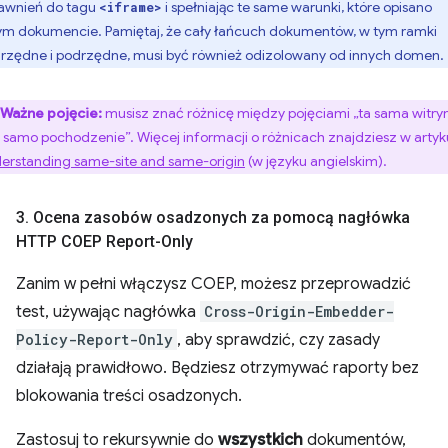
awnień do tagu
i spełniając te same warunki, które opisano
<iframe>
ym dokumencie. Pamiętaj, że cały łańcuch dokumentów, w tym ramki
rzędne i podrzędne, musi być również odizolowany od innych domen.
Ważne pojęcie:
musisz znać różnicę między pojęciami „ta sama witry
to samo pochodzenie”. Więcej informacji o różnicach znajdziesz w artyk
erstanding same-site and same-origin
(w języku angielskim).
3
.
Ocena zasobów osadzonych za pomocą nagłówka
HTTP COEP Report-Only
Zanim w pełni włączysz COEP, możesz przeprowadzić
test, używając nagłówka
Cross-Origin-Embedder-
Policy-Report-Only
, aby sprawdzić, czy zasady
działają prawidłowo. Będziesz otrzymywać raporty bez
blokowania treści osadzonych.
Zastosuj to rekursywnie do
wszystkich
dokumentów,