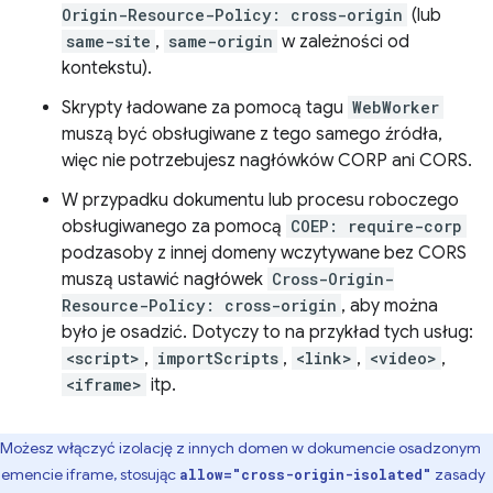
Origin-Resource-Policy: cross-origin
(lub
same-site
,
same-origin
w zależności od
kontekstu).
Skrypty ładowane za pomocą tagu
WebWorker
muszą być obsługiwane z tego samego źródła,
więc nie potrzebujesz nagłówków CORP ani CORS.
W przypadku dokumentu lub procesu roboczego
obsługiwanego za pomocą
COEP: require-corp
podzasoby z innej domeny wczytywane bez CORS
muszą ustawić nagłówek
Cross-Origin-
Resource-Policy: cross-origin
, aby można
było je osadzić. Dotyczy to na przykład tych usług:
<script>
,
importScripts
,
<link>
,
<video>
,
<iframe>
itp.
Możesz włączyć izolację z innych domen w dokumencie osadzonym
lemencie iframe, stosując
zasady
allow="cross-origin-isolated"