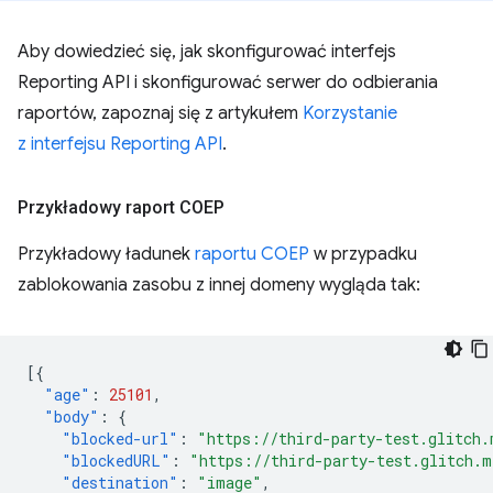
Aby dowiedzieć się, jak skonfigurować interfejs
Reporting API i skonfigurować serwer do odbierania
raportów, zapoznaj się z artykułem
Korzystanie
z interfejsu Reporting API
.
Przykładowy raport COEP
Przykładowy ładunek
raportu COEP
w przypadku
zablokowania zasobu z innej domeny wygląda tak:
[{
"age"
:
25101
,
"body"
:
{
"blocked-url"
:
"https://third-party-test.glitch.
"blockedURL"
:
"https://third-party-test.glitch.m
"destination"
:
"image"
,