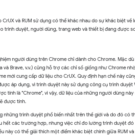
áp CrUX và RUM sử dụng có thể khác nhau do sự khác biệt về l
 trình duyệt, người dùng, trang web và thiết bị đang được s
nghiệm người dùng trên Chrome chỉ dành cho Chrome. Mặc dù 
 và Brave, v.v.) cũng hỗ trợ các chỉ số giống như Chrome nhờ
e mới cung cấp dữ liệu cho CrUX. Quy định hạn chế này cũng
ược áp dụng, vì trình duyệt này sử dụng công cụ trình duyệ
c tính là "Chrome", vì vậy, dữ liệu của những người dùng này
ẽ được tính.
những trình duyệt phổ biến nhất trên thế giới và do đó có th
u hết các trường hợp, nhưng việc chỉ đo lường trình duyệt đó
ều này có thể giải thích một điểm khác biệt chính giữa RUM và