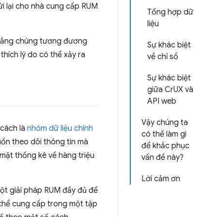
ửi lại cho nhà cung cấp RUM
Tổng hợp dữ
liệu
nh rằng chúng tương đương
Sự khác biệt
thích lý do có thể xảy ra
về chỉ số
Sự khác biệt
giữa CrUX và
API web
Vậy chúng ta
 cách là
nhóm dữ liệu chính
có thể làm gì
ốn theo dõi thông tin mà
để khắc phục
 mặt thống kê về hàng triệu
vấn đề này?
Lời cảm ơn
 một giải pháp RUM đầy đủ để
ó thể cung cấp trong một tập