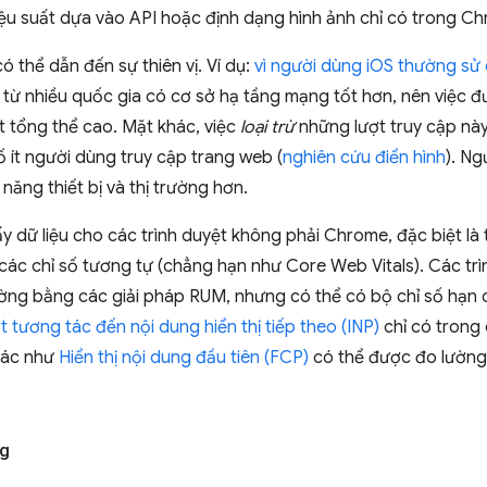
iệu suất dựa vào API hoặc định dạng hình ảnh chỉ có trong C
có thể dẫn đến sự thiên vị. Ví dụ:
vì người dùng iOS thường sử 
từ nhiều quốc gia có cơ sở hạ tầng mạng tốt hơn, nên việc 
t tổng thể cao. Mặt khác, việc
loại trừ
những lượt truy cập này
số ít người dùng truy cập trang web (
nghiên cứu điển hình
). N
 năng thiết bị và thị trường hơn.
y dữ liệu cho các trình duyệt không phải Chrome, đặc biệt là 
ác chỉ số tương tự (chẳng hạn như Core Web Vitals). Các trì
g bằng các giải pháp RUM, nhưng có thể có bộ chỉ số hạn c
t tương tác đến nội dung hiển thị tiếp theo (INP)
chỉ có trong 
hác như
Hiển thị nội dung đầu tiên (FCP)
có thể được đo lường
ng