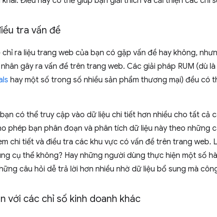
 khai. Điều này có thể giúp bạn giải thích và cải thiện các chỉ
iều tra vấn đề
hỉ ra liệu trang web của bạn có gặp vấn đề hay không, nhưng
ên nhân gây ra vấn đề trên trang web. Các giải pháp RUM (dù là
als
hay một số trong số nhiều sản phẩm thương mại) đều có t
ạn có thể truy cập vào dữ liệu chi tiết hơn nhiều cho tất cả c
ho phép bạn phân đoạn và phân tích dữ liệu này theo những
m chi tiết và điều tra các khu vực có vấn đề trên trang web.
ùng cụ thể không? Hay những người dùng thực hiện một số h
những câu hỏi dễ trả lời hơn nhiều nhờ dữ liệu bổ sung mà cô
n với các chỉ số kinh doanh khác