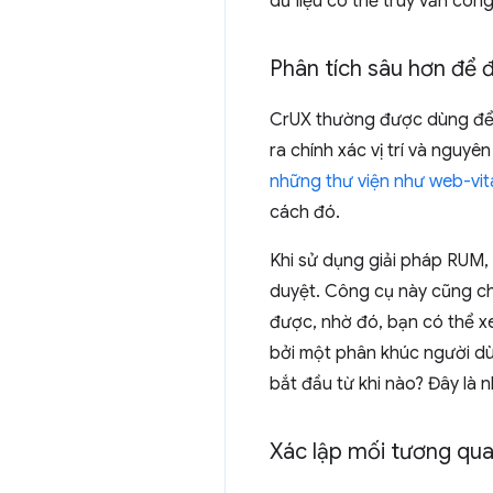
dữ liệu có thể truy vấn công
Phân tích sâu hơn để đ
CrUX thường được dùng để c
ra chính xác vị trí và nguy
những thư viện như web-vit
cách đó.
Khi sử dụng giải pháp RUM, b
duyệt. Công cụ này cũng c
được, nhờ đó, bạn có thể xe
bởi một phân khúc người d
bắt đầu từ khi nào? Đây là 
Xác lập mối tương qua