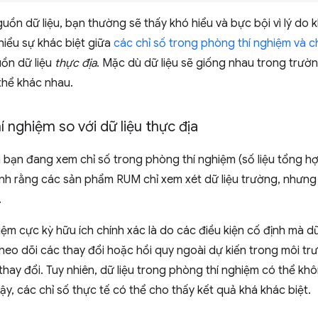
guồn dữ liệu, bạn thường sẽ thấy khó hiểu và bực bội vì lý do
hiểu sự khác biệt giữa
các chỉ số trong phòng thí nghiệm và ch
uồn dữ liệu
thực địa
. Mặc dù dữ liệu sẽ giống nhau trong trườ
 thể khác nhau.
í nghiệm so với dữ liệu thực địa
là bạn đang xem chỉ số trong phòng thí nghiệm (số liệu tổng hợ
ịnh rằng các sản phẩm RUM chỉ xem xét dữ liệu trường, nhưn
.
iệm cực kỳ hữu ích chính xác là do các điều kiện cố định mà d
heo dõi các thay đổi hoặc hồi quy ngoài dự kiến trong môi t
thay đổi. Tuy nhiên, dữ liệu trong phòng thí nghiệm có thể kh
ậy, các chỉ số thực tế có thể cho thấy kết quả khá khác biệt.