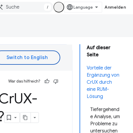
/
Anmelden
Auf dieser
Seite
Vorteile der
Ergänzung von
War das hilfreich?
CrUX durch
eine RUM-
 Cr
UX-
Lösung
Tiefergehend
?
e Analyse, um
Probleme zu
untersuchen