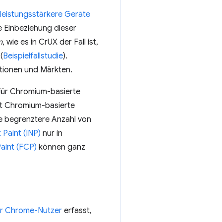
 leistungsstärkere Geräte
 Einbeziehung dieser
n
, wie es in CrUX der Fall ist,
(
Beispielfallstudie
).
tionen und Märkten.
für Chromium-basierte
cht Chromium-basierte
e begrenztere Anzahl von
 Paint (INP)
nur in
Paint (FCP)
können ganz
der Chrome-Nutzer
erfasst,