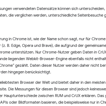
ungen verwendeten Datensätze können sich unterscheiden, 
ten, die verglichen werden, unterschiedliche Seitenbesuche
rung in Chrome ist, wie der Name schon sagt, nur für Chrome v
 (z. B. Edge, Opera und Brave), die aufgrund der gemeinsa
hrome unterstützen. Nur Chrome-Nutzer geben Daten in CrUX
unde liegenden Webkit-Browser-Engine ebenfalls nicht entha
„Chrome“ gezählt. Daten dieser Nutzer werden daher nicht ber
den hingegen berücksichtigt.
eliebtesten Browser der Welt und bietet daher in den meisten 
site. Die Messungen für diesen Browser sind jedoch keinesweg
der Hauptunterschiede zwischen RUM und CrUX erklären. Das g
 APIs oder Bildformaten basieren, die beispielsweise nur in C