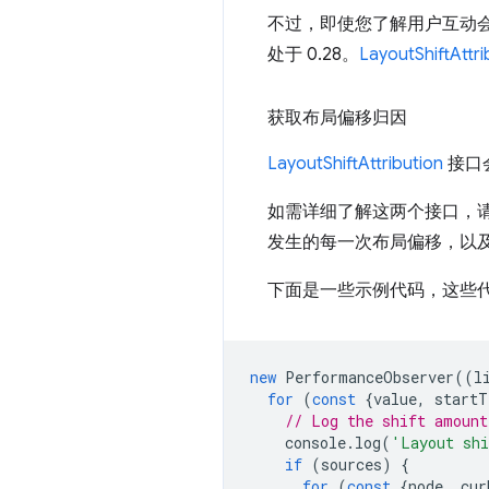
不过，即使您了解用户互动会
处于 0.28。
LayoutShiftAttri
获取布局偏移归因
LayoutShiftAttribution
接口
如需详细了解这两个接口，
发生的每一次布局偏移，以
下面是一些示例代码，这些
new
PerformanceObserver
((
l
for
(
const
{
value
,
startT
// Log the shift amount
console
.
log
(
'Layout sh
if
(
sources
)
{
for
(
const
{
node
,
cur