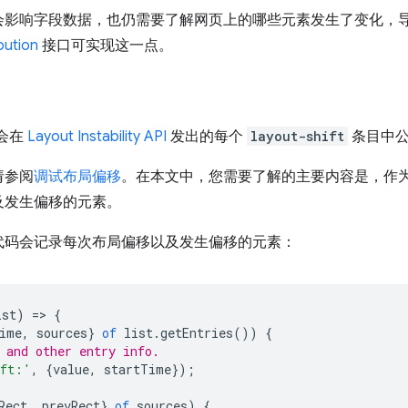
影响字段数据，也仍需要了解网页上的哪些元素发生了变化，导致
bution
接口可实现这一点。
会在
Layout Instability API
发出的每个
layout-shift
条目中
请参阅
调试布局偏移
。在本文中，您需要了解的主要内容是，作
及发生偏移的元素。
代码会记录每次布局偏移以及发生偏移的元素：
ist
)
=
>
{
ime
,
sources
}
of
list
.
getEntries
())
{
 and other entry info.
ift:'
,
{
value
,
startTime
});
Rect
,
prevRect
}
of
sources
)
{