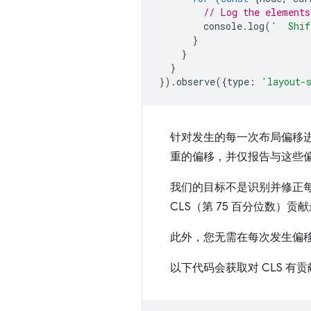
// Log the elements
console
.
log
(
'  Shif
}
}
}
}).
observe
({
type
:
'layout-
针对发生的每一次布局偏移
重的偏移，并仅报告与这些
我们的目标不是识别并修正
CLS（第 75 百分位数）贡
此外，您无需在每次发生偏移
以下代码会获取对 CLS 有