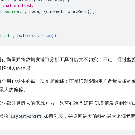
 that shifted.
t source:'
,
node
,
{
curRect
,
prevRect
});
shift'
,
buffered
:
true
});
进行衡量并将数据发送到分析工具可能并不切实；不过，通过监
偏移相关的信息。
每个用户发生的每一次布局偏移；而是识别影响用户数量最多的
献最大的偏移。
时都计算最大的来源元素，只需在准备好将 CLS 值发送到分
贡献的
layout-shift
条目列表，并返回最大偏移的最大来源元