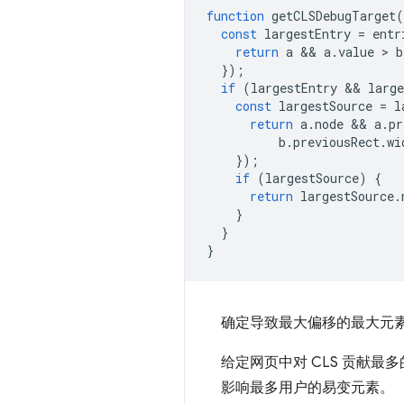
function
getCLSDebugTarget
(
const
largestEntry
=
entr
return
a
 && 
a
.
value
 > 
b
});
if
(
largestEntry
 && 
large
const
largestSource
=
l
return
a
.
node
 && 
a
.
pr
b
.
previousRect
.
wi
});
if
(
largestSource
)
{
return
largestSource
.
}
}
}
确定导致最大偏移的最大元
给定网页中对 CLS 贡献
影响最多用户的易变元素。