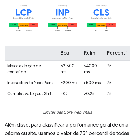
Boa
Ruim
Percentil
Maior exibição de
≤2.500
>4000
75
conteúdo
ms
ms
Interaction to Next Paint
≤200 ms
>500 ms
75
Cumulative Layout Shift
≤0,1
>0,25
75
Limites das Core Web Vitals
Além disso, para classificar a performance geral de uma
página ou site, usamos o valor da 75ª percentil de todas