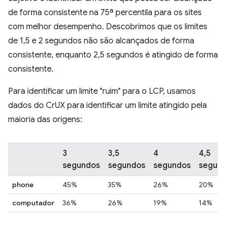
de forma consistente na 75ª percentila para os sites
com melhor desempenho. Descobrimos que os limites
de 1,5 e 2 segundos não são alcançados de forma
consistente, enquanto 2,5 segundos é atingido de forma
consistente.
Para identificar um limite "ruim" para o LCP, usamos
dados do CrUX para identificar um limite atingido pela
maioria das origens:
3
3,5
4
4,5
segundos
segundos
segundos
segun
phone
45%
35%
26%
20%
computador
36%
26%
19%
14%