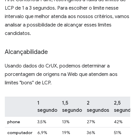
LCP de 1 a 3 segundos. Para escolher o limite nesse
intervalo que melhor atenda aos nossos critérios, vamos
analisar a possibilidade de alcançar esses limites
candidatos.
Alcançabilidade
Usando dados do CrUX, podemos determinar a
porcentagem de origens na Web que atendem aos
limites "bons" de LCP.
1
1,5
2
2,5
segundo
segundo
segundos
segundo
phone
3,5%
13%
27%
42%
computador
6,9%
19%
36%
51%