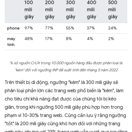
100
200
300
400
500
mili
mili
mili
mili
mili
giây
giây
giây
giây
giây
phone
97%
77%
55%
37%
24%
máy
48%
17%
8%
4%
2%
tính
% số nguồn CrUX trong 10.000 nguồn hàng đầu được phân loại là
"kém" đối với ngưỡng INP đề xuất tính đến tháng 5 năm 2022
Trên thiết bị di động, ngưỡng "kém" là 300 mili giây sẽ
phân loại phần lớn các trang web phổ biến là "kém", làm
cho tiêu chí khả năng đạt được của chúng tôi bị kéo
giãn, trong khi ngưỡng 500 mili giây phù hợp hơn trong
phạm vi 10-30% trang web. Cũng cần lưu ý rằng ngưỡng
"tốt" là 200 mili giây cũng khó hơn đối với những trang