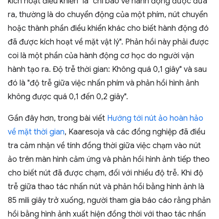
kích hoạt điều khiển" là "chỉ báo về hành động được đưa
ra, thường là do chuyển động của một phím, nút chuyển
hoặc thành phần điều khiển khác cho biết hành động đó
đã được kích hoạt về mặt vật lý". Phản hồi này phải được
coi là một phần của hành động cơ học do người vận
hành tạo ra. Độ trễ thời gian: Không quá 0,1 giây" và sau
đó là "độ trễ giữa việc nhấn phím và phản hồi hình ảnh
không được quá 0,1 đến 0,2 giây".
Gần đây hơn, trong bài viết
Hướng tới nút ảo hoàn hảo
về mặt thời gian
, Kaaresoja và các đồng nghiệp đã điều
tra cảm nhận về tính đồng thời giữa việc chạm vào nút
ảo trên màn hình cảm ứng và phản hồi hình ảnh tiếp theo
cho biết nút đã được chạm, đối với nhiều độ trễ. Khi độ
trễ giữa thao tác nhấn nút và phản hồi bằng hình ảnh là
85 mili giây trở xuống, người tham gia báo cáo rằng phản
hồi bằng hình ảnh xuất hiện đồng thời với thao tác nhấn