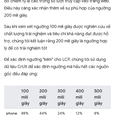
đó chiếm tỷ lệ cao trong số lượt truy cập vào trang web.
Điều này càng xác nhận thêm về sự phù hợp của ngưỡng
200 mili giây.
Sau khi xem xét ngưỡng 100 mili giây được nghiên cứu về
chất lượng trải nghiệm và tiêu chí khả năng đạt được hỗ
trợ, chúng tôi kết luận rằng 200 mili giây là ngưỡng hợp
lý để có trải nghiệm tốt
Để xác định ngưỡng "kém" cho LCP, chúng tôi sử dụng
dữ liệu CrUX để xác định ngưỡng mà hầu hết các nguồn
gốc đều đáp ứng:
100
200
300
400
500
mili
mili
mili
mili
mili
giây
giây
giây
giây
giây
phone
88%
44%
24%
12%
8%