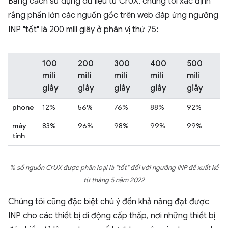
Bằng cách sử dụng dữ liệu từ CrUX, chúng tôi xác định
rằng phần lớn các nguồn gốc trên web đáp ứng ngưỡng
INP "tốt" là 200 mili giây ở phân vị thứ 75:
100
200
300
400
500
mili
mili
mili
mili
mili
giây
giây
giây
giây
giây
phone
12%
56%
76%
88%
92%
máy
83%
96%
98%
99%
99%
tính
% số nguồn CrUX được phân loại là "tốt" đối với ngưỡng INP đề xuất kể
từ tháng 5 năm 2022
Chúng tôi cũng đặc biệt chú ý đến khả năng đạt được
INP cho các thiết bị di động cấp thấp, nơi những thiết bị