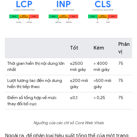
Phân
Tốt
Kém
vị
Thời gian hiển thị nội dung lớn
≤2500
> 4000
75
nhất
mili giây
mili giây
Lượt tương tác đến nội dung
≤200 mili
>500 mili
75
hiển thị tiếp theo
giây
giây
Điểm số tổng hợp về mức
≤0,1
> 0,25
75
thay đổi bố cục
Ngưỡng của các chỉ số Core Web Vitals
Ngoài ra, để phân loại hiệu suất tổng thể của một trang