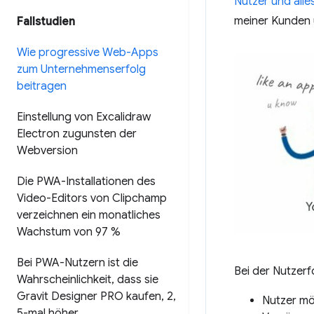
Nutzer und alle
meiner Kunden 
Fallstudien
Wie progressive Web-Apps
zum Unternehmenserfolg
beitragen
Einstellung von Excalidraw
Electron zugunsten der
Webversion
Die PWA-Installationen des
Video-Editors von Clipchamp
verzeichnen ein monatliches
Wachstum von 97 %
Bei PWA-Nutzern ist die
Bei der Nutzerf
Wahrscheinlichkeit
,
dass sie
Gravit Designer PRO kaufen
,
2
,
Nutzer mö
5-mal höher