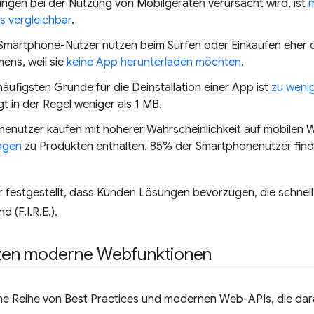
ngen bei der Nutzung von Mobilgeräten verursacht wird, ist
m
s vergleichbar
.
Smartphone-Nutzer nutzen beim Surfen oder Einkaufen eher d
ens, weil sie
keine App herunterladen möchten
.
häufigsten Gründe für die Deinstallation einer App ist
zu weni
t in der Regel weniger als 1 MB.
enutzer kaufen mit höherer Wahrscheinlichkeit auf mobilen W
ngen
zu Produkten enthalten. 85% der Smartphonenutzer fin
 festgestellt, dass Kunden Lösungen bevorzugen, die schnell, i
 (F.I.R.E.).
en moderne Webfunktionen
ne Reihe von Best Practices und modernen Web-APIs, die dara