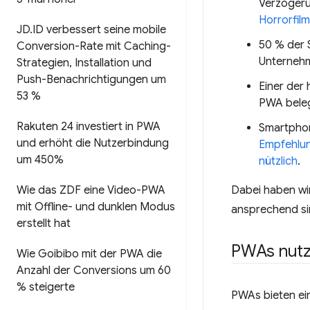
Verzögeru
Horrorfilm
JD
.
ID verbessert seine mobile
50 % der 
Conversion-Rate mit Caching-
Unternehm
Strategien
,
Installation und
Push-Benachrichtigungen um
Einer der 
53 %
PWA beleg
Rakuten 24 investiert in PWA
Smartphon
und erhöht die Nutzerbindung
Empfehlu
um 450%
nützlich
.
Wie das ZDF eine Video-PWA
Dabei haben wir
mit Offline- und dunklen Modus
ansprechend sind
erstellt hat
PWAs nutz
Wie Goibibo mit der PWA die
Anzahl der Conversions um 60
% steigerte
PWAs bieten ei