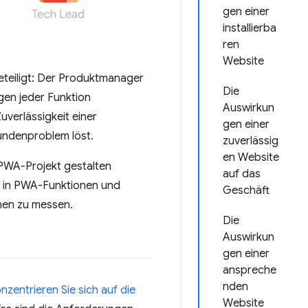
gen einer
installierba
ren
Website
beteiligt: Der Produktmanager
Die
gen jeder Funktion
Auswirkun
uverlässigkeit einer
gen einer
undenproblem löst.
zuverlässig
en Website
r PWA-Projekt gestalten
auf das
e in PWA-Funktionen und
Geschäft
nen zu messen.
Die
Auswirkun
gen einer
anspreche
nden
nzentrieren Sie sich auf die
Website