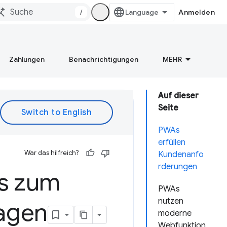
/
Anmelden
Zahlungen
Benachrichtigungen
MEHR
Auf dieser
Seite
PWAs
erfüllen
War das hilfreich?
Kundenanfo
rderungen
s zum
PWAs
nutzen
agen
moderne
Webfunktion