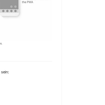
n.
 sein: