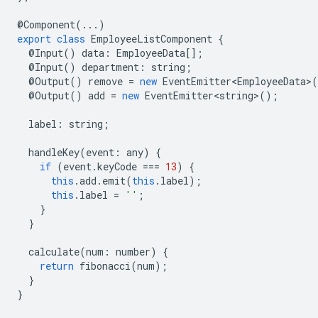
@
Component
(...)
export
class
EmployeeListComponent
{
@
Input
()
data
:
EmployeeData
[];
@
Input
()
department
:
string
;
@
Output
()
remove
=
new
EventEmitter<EmployeeData>
(
@
Output
()
add
=
new
EventEmitter<string>
();
label
:
string
;
handleKey
(
event
:
any
)
{
if
(
event
.
keyCode
===
13
)
{
this
.
add
.
emit
(
this
.
label
);
this
.
label
=
''
;
}
}
calculate
(
num
:
number
)
{
return
fibonacci
(
num
);
}
}