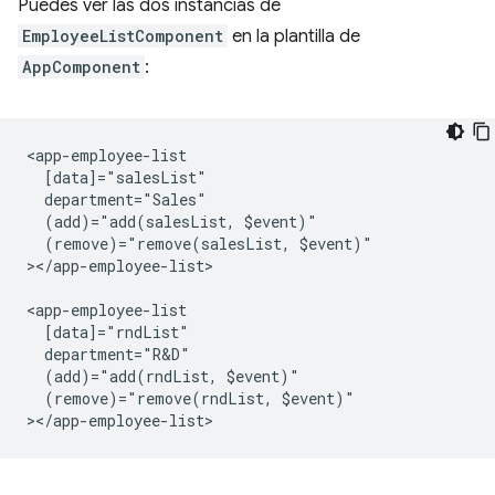
Puedes ver las dos instancias de
EmployeeListComponent
en la plantilla de
AppComponent
:
<app-employee-list

  [data]="salesList"

  department="Sales"

  (add)="add(salesList, $event)"

  (remove)="remove(salesList, $event)"

></app-employee-list>

<app-employee-list

  [data]="rndList"

  department="R&D"

  (add)="add(rndList, $event)"

  (remove)="remove(rndList, $event)"
