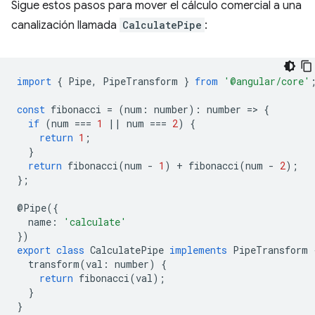
Sigue estos pasos para mover el cálculo comercial a una
canalización llamada
CalculatePipe
:
import
{
Pipe
,
PipeTransform
}
from
'@angular/core'
const
fibonacci
=
(
num
:
number
)
:
number
=
>
{
if
(
num
===
1
||
num
===
2
)
{
return
1
;
}
return
fibonacci
(
num
-
1
)
+
fibonacci
(
num
-
2
);
};
@
Pipe
({
name
:
'calculate'
})
export
class
CalculatePipe
implements
PipeTransform
transform
(
val
:
number
)
{
return
fibonacci
(
val
);
}
}