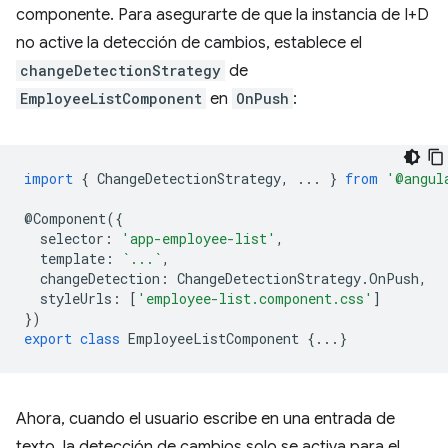
componente. Para asegurarte de que la instancia de I+D
no active la detección de cambios, establece el
changeDetectionStrategy
de
EmployeeListComponent
en
OnPush
:
import
{
ChangeDetectionStrategy
,
...
}
from
'@angul
@
Component
({
selector
:
'app-employee-list'
,
template
:
`...`
,
changeDetection
:
ChangeDetectionStrategy
.
OnPush
,
styleUrls
:
[
'employee-list.component.css'
]
})
export
class
EmployeeListComponent
{...}
Ahora, cuando el usuario escribe en una entrada de
texto, la detección de cambios solo se activa para el